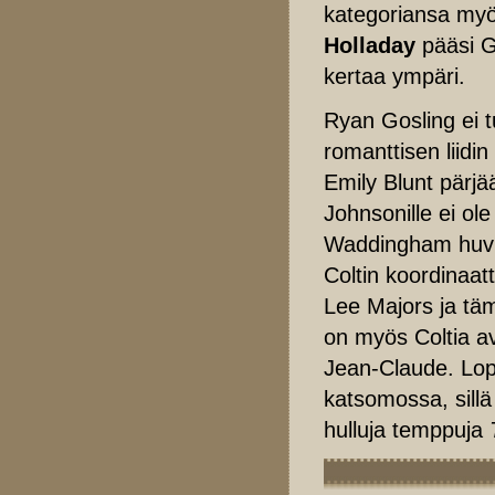
kategoriansa myös
Holladay
pääsi G
kertaa ympäri.
Ryan Gosling ei 
romanttisen liidin
Emily Blunt pärjä
Johnsonille ei ol
Waddingham huvit
Coltin koordinaatt
Lee Majors ja tä
on myös Coltia a
Jean-Claude. Lop
katsomossa, sillä
hulluja temppuja