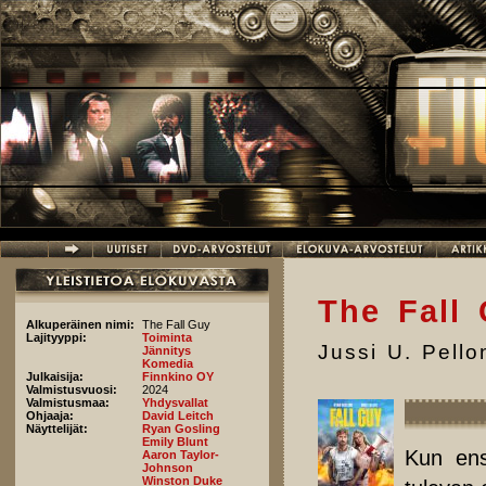
Hyppää pääsisältöön
The Fall
Alkuperäinen nimi:
The Fall Guy
Lajityyppi:
Toiminta
Jussi U. Pell
Jännitys
Komedia
Julkaisija:
Finnkino OY
Valmistusvuosi:
2024
Valmistusmaa:
Yhdysvallat
Ohjaaja:
David Leitch
Näyttelijät:
Ryan Gosling
Emily Blunt
Kun ens
Aaron Taylor-
Johnson
Winston Duke