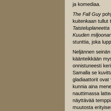
ja komediaa.
The Fall Guy
pohj
kuitenkaan tullut
Taisteluplaneetta
Kuuden miljoonan
stunttia, joka lu
Neljännen seinän 
käänteikkään mys
onnistuneesti ker
Samalla se kuvit
gladiaattorit ova
kunnia aina meneek
nauttimassa latte
näyttävää temppia
muutosta erityise