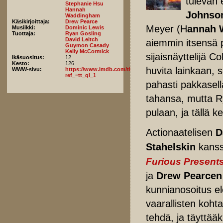
tulevan 
Stephanie Hsu
Hannah
Johnso
Waddingham
Käsikirjoittaja:
Drew Pearce
Meyer (H
annah 
Musiikki:
Dominic Lewis
Tuottaja:
Ryan Gosling
David Leitch
aiemmin itsensä 
Guymon Casady
Kelly McCormick
sijaisnäyttelijä Co
Ikäsuositus:
12
Kesto:
126
huvita lainkaan, 
WWW-sivu:
https://www.imdb.com/title/tt1684562/fullcredits/?
ref_=tt_ql_1
pahasti pakkasell
tahansa, mutta R
pulaan, ja tällä ke
Actionaatelisen
Da
Stahelskin
kanss
Furious Present
ja
Drew Pearcen
kunnianosoitus elo
vaarallisten kohta
tehdä, ja täyttää