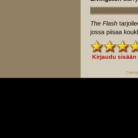
The Flash
tarjoil
jossa piisaa kouk
Kirjaudu sisään
Copyrig