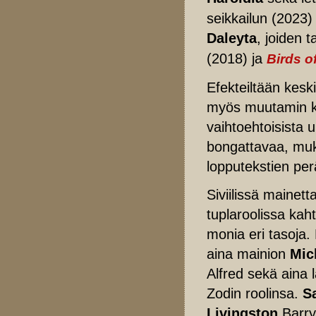
seikkailun (2023) 
Daleyta
, joiden 
(2018) ja
Birds o
Efekteiltään kes
myös muutamin koh
vaihtoehtoisista u
bongattavaa, muka
lopputekstien perä
Siviilissä mainett
tuplaroolissa ka
monia eri tasoja
aina mainion
Mic
Alfred sekä aina 
Zodin roolinsa.
S
Livingston
Barry