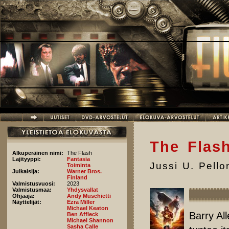
Hyppää pääsisältöön
The Flas
Alkuperäinen nimi:
The Flash
Lajityyppi:
Fantasia
Jussi U. Pell
Toiminta
Julkaisija:
Warner Bros.
Finland
Valmistusvuosi:
2023
Valmistusmaa:
Yhdysvallat
Ohjaaja:
Andy Muschietti
Näyttelijät:
Ezra Miller
Michael Keaton
Barry All
Ben Affleck
Michael Shannon
Sasha Calle