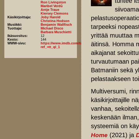
tuntee i
Ron Livingston
Maribel Verdú
siivoama
Antje Traue
Kiersey Clemons
pelastusoperaatio
Käsikirjoittaja:
Joby Harold
Christina Hodson
Musiikki:
Benjamin Wallfisch
tarpeeksi nopeas
Tuottaja:
Michael Disco
Barbara Muschietti
yrittää muuttaa 
Ikäsuositus:
12
Kesto:
144
äitinsä. Homma me
WWW-sivu:
https://www.imdb.com/title/tt0439572/fullcredits/?
ref_=tt_ql_1
aikajanat sekoitt
turvautumaan pait
Batmaniin sekä y
pelastaakseen toi
Multiversumi, rinn
käsikirjoittajille
vanhaa, sekoitella
keskenään ilman, 
systeemiä on käy
(2021) ja
Home
D