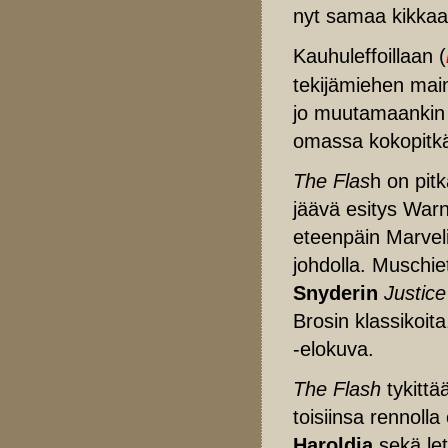
nyt samaa kikkaa 
Kauhuleffoillaan (
tekijämiehen mai
jo muutamaankin
omassa kokopitk
The Flas
h on pitk
jäävä esitys Warn
eteenpäin Marvel
johdolla. Muschie
Snyderin
Justic
Brosin klassiko
-elokuva.
The Flash
tykittä
toisiinsa rennolla 
Haroldia
sekä le