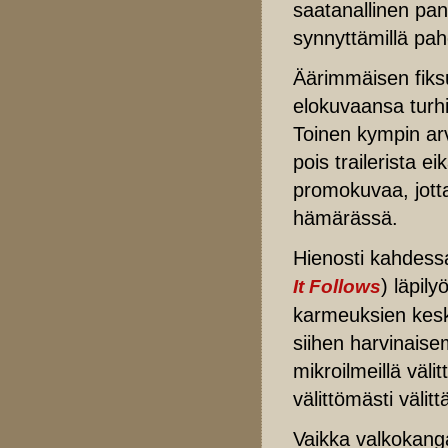
saatanallinen panii
synnyttämillä paho
Äärimmäisen fiksu
elokuvaansa turhil
Toinen kympin arv
pois trailerista 
promokuvaa, jotta
hämärässä.
Hienosti kahdess
) läpil
It Follows
karmeuksien kesk
siihen harvinaise
mikroilmeillä väl
välittömästi väl
Vaikka valkokanga