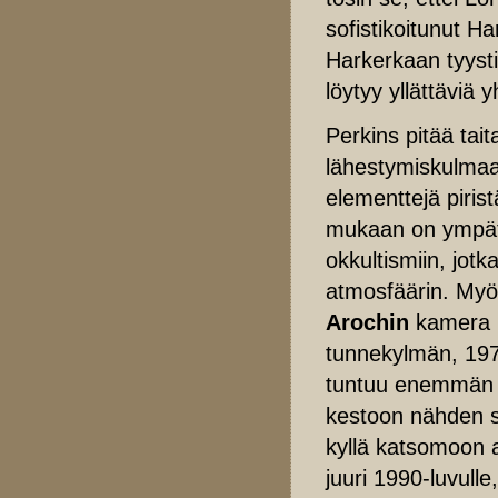
sofistikoitunut Ha
Harkerkaan tyysti
löytyy yllättäviä y
Perkins pitää tai
lähestymiskulmaa
elementtejä pirist
mukaan on ympätt
okkultismiin, jotk
atmosfäärin. Myö
Arochin
kamera l
tunnekylmän, 197
tuntuu enemmän t
kestoon nähden s
kyllä katsomoon a
juuri 1990-luvulle