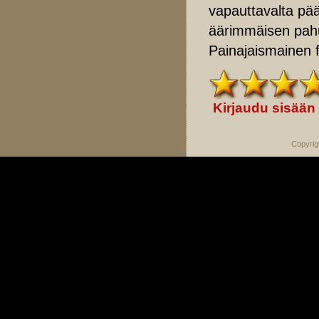
vapauttavalta pä
äärimmäisen pahu
Painajaismainen f
Kirjaudu sisään
Copyrig