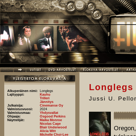
Hyppää pääsisältöön
Longlegs
Alkuperäinen nimi:
Longlegs
Lajityyppi:
Kauhu
Jussi U. Pell
Trilleri
Jännitys
Julkaisija:
Cinemanse Oy
Valmistusvuosi:
2024
Valmistusmaa:
Yhdysvallat
Ohjaaja:
Osgood Perkins
Näyttelijät:
Maika Monroe
Nicolas Cage
Oregon, 
Blair Underwood
Alicia Witt
Michelle Choi-Lee