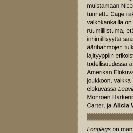
muistamaan Nicola
tunnettu Cage rak
valkokankailla o
ruumiillistuma, e
inhimillisyyttä sa
äärihahmojen tulk
lajityyppiin eriko
todellisuudessa a
Amerikan Elokuva-
joukkoon, vaikka 
elokuvassa
Leavi
Monroen Harkerin 
Carter, ja
Alicia 
Longlegs
on manna