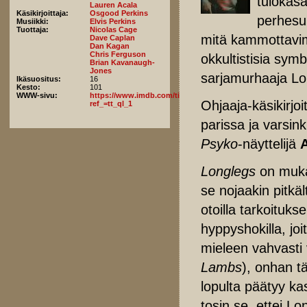
tulokasa
Lauren Acala
Käsikirjoittaja:
Osgood Perkins
perhesur
Musiikki:
Elvis Perkins
Tuottaja:
Nicolas Cage
mitä kammottavimm
Dave Caplan
Dan Kagan
Chris Ferguson
okkultistisia sym
Brian Kavanaugh-
Jones
sarjamurhaaja Lo
Ikäsuositus:
16
Kesto:
101
WWW-sivu:
https://www.imdb.com/title/tt23468450/fullcredits/?
Ohjaaja-käsikirjoi
ref_=tt_ql_1
parissa ja varsink
Psyko
-näyttelijä
Longlegs
on muka
se nojaakin pitkäl
otoilla tarkoituks
hyppyshokilla, joi
mieleen vahvasti 
Lambs
), onhan tä
lopulta päätyy ka
tosin se, ettei L