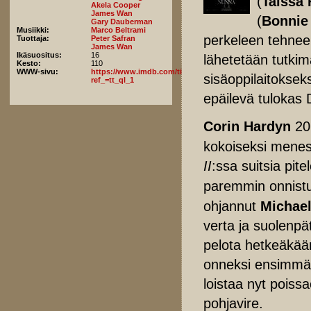
(
Taissa
Akela Cooper
James Wan
(
Bonnie
Gary Dauberman
Musiikki:
Marco Beltrami
perkeleen tehnee
Tuottaja:
Peter Safran
James Wan
Ikäsuositus:
16
lähetetään tutki
Kesto:
110
WWW-sivu:
https://www.imdb.com/title/tt10160976/fullcredits/?
sisäoppilaitokse
ref_=tt_ql_1
epäilevä tulokas 
Corin Hardyn
20
kokoiseksi menest
II
:ssa suitsia pit
paremmin onnis
ohjannut
Michae
verta ja suolenpä
pelota hetkeäkää
onneksi ensimmäi
loistaa nyt poiss
pohjavire.