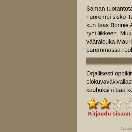
Saman tuotantota
nuorempi sisko Ta
kun taas Bonnie A
ryhtiliikkeen. M
vääräleuka-Maur
paremmassa rool
Orjallisesti oppi
elokuvaväkivallasta
kauhuksi riittää 
Kirjaudu sisään
Copyrig