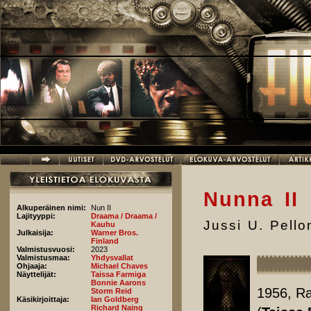
Hyppää pääsisältöön
Nunna II
Alkuperäinen nimi:
Nun II
Lajityyppi:
Draama / Draama /
Jussi U. Pell
Kauhu
Julkaisija:
Warner Bros.
Finland
Valmistusvuosi:
2023
Valmistusmaa:
Yhdysvallat
Ohjaaja:
Michael Chaves
Näyttelijät:
Taissa Farmiga
Bonnie Aarons
1956, Ra
Storm Reid
Käsikirjoittaja:
Ian Goldberg
Richard Naing