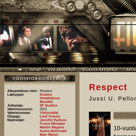
Hyppää pääsisältöön
Respect
Alkuperäinen nimi:
Respect
Lajityyppi:
Draama
Jussi U. Pell
Henkilökuva
Musiikki
Julkaisija:
SF Studios
Valmistusvuosi:
2021
Valmistusmaa:
Yhdysvallat
Ohjaaja:
Liesl Tommy
Näyttelijät:
Jennifer Hudson
Forest Whitaker
10-vuot
Marlon Wayans
Audra McDonald
Marc Maron