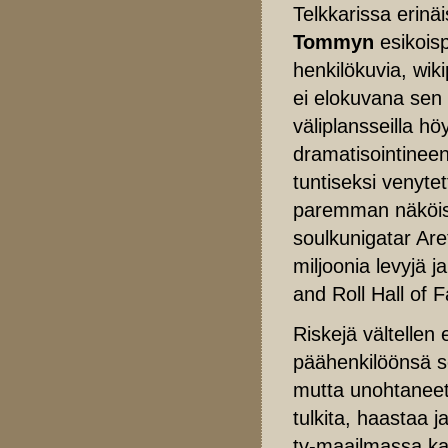
Telkkarissa erinä
Tommyn
esikois
henkilökuvia, wiki
ei elokuvana sen
väliplansseilla hö
dramatisointineen
tuntiseksi venyte
paremman näköis
soulkunigatar Are
miljoonia levyjä j
and Roll Hall of
Riskejä vältellen
päähenkilöönsä s
mutta unohtaneet,
tulkita, haastaa 
tv-maailmassa k