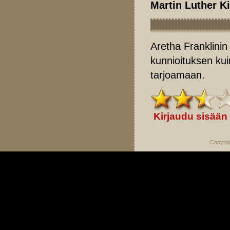
Martin Luther K
Aretha Franklini
kunnioituksen kui
tarjoamaan.
Kirjaudu sisään
Copyrig