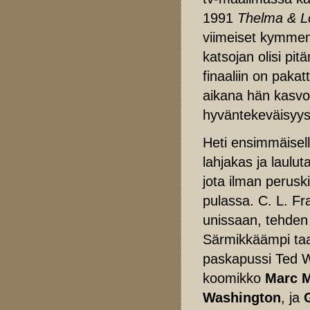
1991
Thelma & L
viimeiset kymmene
katsojan olisi pi
finaaliin on pakat
aikana hän kasvoi
hyväntekeväisyys
Heti ensimmäisel
lahjakas ja laulu
jota ilman peruski
pulassa. C. L. Fr
unissaan, tehden
Särmikkäämpi ta
paskapussi Ted 
koomikko
Marc 
Washington
, ja