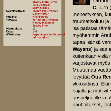
harmooni
Skye Dakota Turne
Tate Donovan
C- L.
:n 
Mary J. Blige
Käsikirjoittaja:
Tracey Scott Wilson
menestyksen, kun
Callie Khouri
Musiikki:
Kris Bowers
Tuottaja:
Jonathan Glickman
traumatisoituu j
Harvey Mason Jr.
Stacey Sher
isä patistaa täm
Ikäsuositus:
12
Kesto:
146
myöhemmin Areth
WWW-sivu:
https://www.imdb.com/title/tt2452150/fullcredits/?
ref_=tt_ql_cl
tapaa isänsä varo
Wayans
) ja saa
kuitenkaan vielä 
varjostavat myös 
Muutamaa vuotta
levyttää
Otis Re
ykkösittinsä. Elä
hajalla ja motiivi
gospeljuurille ja 
nauhoitukset, jo