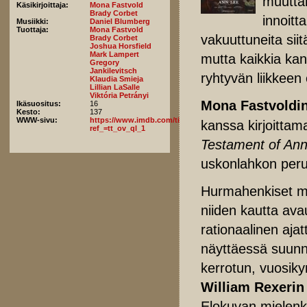
muutt
Käsikirjoittaja:
Mona Fastvold
Brady Corbet
innoit
Musiikki:
Daniel Blumberg
Tuottaja:
Mona Fastvold
vakuuttuneita sii
Brady Corbet
Joshua Horsfield
Mark Lampert
mutta kaikkia kans
Gregory
Jankilevitsch
ryhtyvän liikkeen
Klaudia Smieja
Lillian LaSalle
Viktória Petrányi
Mona Fastvoldi
Ikäsuositus:
16
Kesto:
137
WWW-sivu:
https://www.imdb.com/title/tt34819091/fullcredits/?
kanssa kirjoittam
ref_=tt_ov_ql_1
Testament of An
uskonlahkon peru
Hurmahenkiset mus
niiden kautta ava
rationaalinen ajat
näyttäessä suunn
kerrotun, vuosi
William Rexerin
Elokuvan mielenk