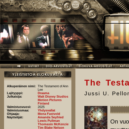
Hyppää pääsisältöön
The Test
Alkuperäinen nimi:
The Testament of Ann
Lee
Jussi U. Pell
Lajityyppi:
Draama
Julkaisija:
Walt Disney Studios
Motion Pictures
Finland
Valmistusvuosi:
2025
Valmistusmaa:
Yhdysvallat
Ohjaaja:
Mona Fastvold
Näyttelijät:
Amanda Seyfried
On vuo
Lewis Pullman
Thomasin McKenzie
Tim Blake Nelson