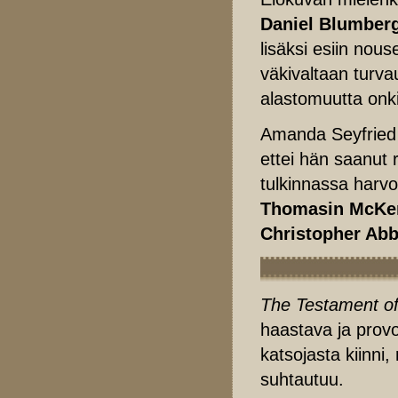
Daniel Blumber
lisäksi esiin no
väkivaltaan turva
alastomuutta onki
Amanda Seyfried e
ettei hän saanut 
tulkinnassa harv
Thomasin McKe
Christopher Ab
The Testament o
haastava ja prov
katsojasta kiinni
suhtautuu.