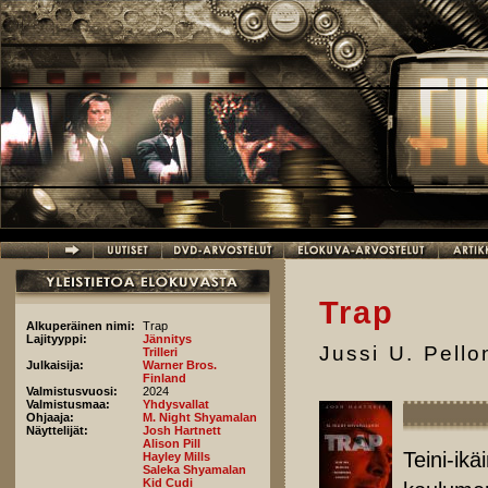
Hyppää pääsisältöön
Trap
Alkuperäinen nimi:
Trap
Lajityyppi:
Jännitys
Jussi U. Pell
Trilleri
Julkaisija:
Warner Bros.
Finland
Valmistusvuosi:
2024
Valmistusmaa:
Yhdysvallat
Ohjaaja:
M. Night Shyamalan
Näyttelijät:
Josh Hartnett
Alison Pill
Teini-ikä
Hayley Mills
Saleka Shyamalan
Kid Cudi