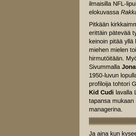
ilmaisilla NFL-li
elokuvassa
Rakk
Pitkään kirkkaimm
erittäin pätevää 
keinoin pitää yllä
miehen mielen to
hirmutöitään. Myö
Sivummalla
Jona
1950-luvun lopull
profiloija tohtori 
Kid Cudi
lavalla
tapansa mukaan h
managerina.
Ja aina kun kyse