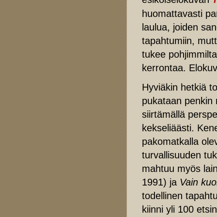
huomattavasti par
laulua, joiden san
tapahtumiin, mut
tukee pohjimmilta
kerrontaa. Eloku
Hyviäkin hetkiä to
pukataan penkin 
siirtämällä persp
kekseliäästi. Ken
pakomatkalla ole
turvallisuuden tu
mahtuu myös lain
1991) ja
Vain kuol
todellinen tapaht
kiinni yli 100 etsi