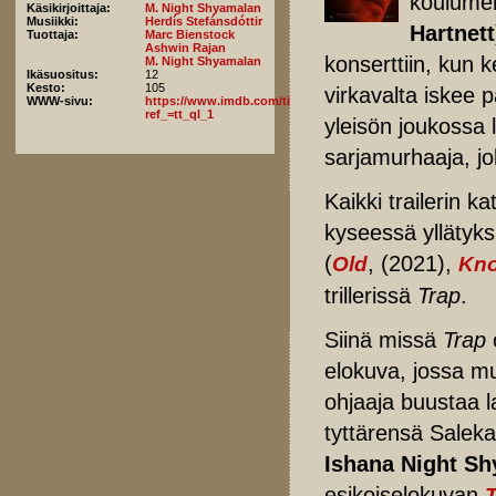
koulumen
Käsikirjoittaja:
M. Night Shyamalan
Musiikki:
Herdís Stefánsdóttir
Hartnett
Tuottaja:
Marc Bienstock
Ashwin Rajan
konserttiin, kun 
M. Night Shyamalan
Ikäsuositus:
12
Kesto:
105
virkavalta iskee pa
WWW-sivu:
https://www.imdb.com/title/tt26753003/fullcredits/?
ref_=tt_ql_1
yleisön joukossa 
sarjamurhaaja, jol
Kaikki trailerin 
kyseessä yllätyks
(
, (2021),
Old
Kno
trillerissä
Trap
.
Siinä missä
Trap
elokuva, jossa mus
ohjaaja buustaa l
tyttärensä Saleka
Ishana Night Sh
esikoiselokuvan