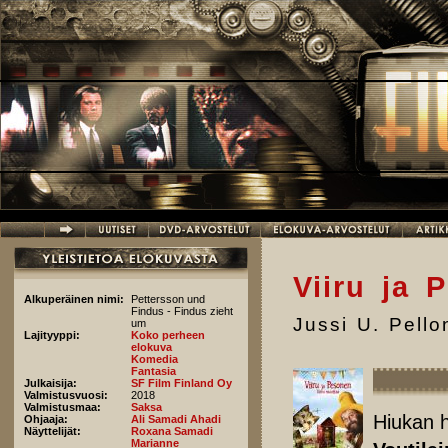
Hyppää pääsisältöön
Viiru ja 
Alkuperäinen nimi:
Pettersson und
Findus - Findus zieht
Jussi U. Pell
um
Lajityyppi:
Koko perheen
elokuva
Komedia
Fantasia
Julkaisija:
SF Film Finland Oy
Valmistusvuosi:
2018
Valmistusmaa:
Saksa
Hiukan 
Ohjaaja:
Ali Samadi Ahadi
Näyttelijät:
Roxana Samadi
Marianne