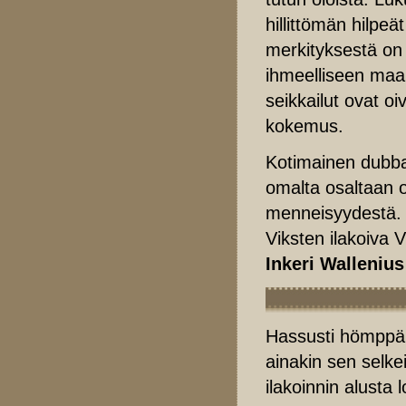
hillittömän hilpeä
merkityksestä on o
ihmeelliseen maai
seikkailut ovat oi
kokemus.
Kotimainen dubbau
omalta osaltaan 
menneisyydestä. 
Viksten ilakoiva V
Inkeri Wallenius
Hassusti hömppä 
ainakin sen selk
ilakoinnin alusta 