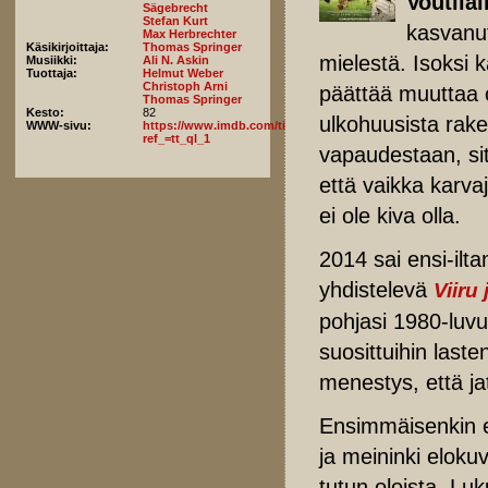
Voutila
Sägebrecht
Stefan Kurt
kasvanut
Max Herbrechter
Käsikirjoittaja:
Thomas Springer
mielestä. Isoksi 
Musiikki:
Ali N. Askin
Tuottaja:
Helmut Weber
Christoph Arni
päättää muuttaa o
Thomas Springer
Kesto:
82
ulkohuusista rak
WWW-sivu:
https://www.imdb.com/title/tt6516734/fullcredits?
ref_=tt_ql_1
vapaudestaan, s
että vaikka karvaj
ei ole kiva olla.
2014 sai ensi-ilta
yhdistelevä
Viiru
pohjasi 1980-luvun
suosittuihin last
menestys, että ja
Ensimmäisenkin 
ja meininki elok
tutun oloista. Luk