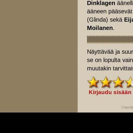
Dinklagen
äänell
ääneen pääsevä
(Glinda) sekä
Eij
Moilanen
.
Näyttävää ja suur
se on lopulta vain
muutakin tarvittais
Kirjaudu sisään
Copyrig