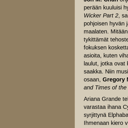
perään kuuluisi h
Wicker Part 2
, s
pohjoisen hyvän j
maalaten. Mitään 
tykittämät tehost
fokuksen kosketta
asioita, kuten vih
laulut, jotka ovat
saakka. Niin musi
osaan,
Gregory 
and Times of the
Ariana Grande te
varastaa ihana Cy
syrjittynä Elphab
Ihmenaan kiero v