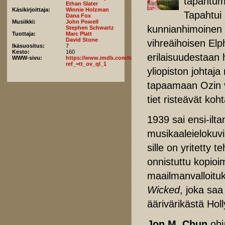
tapahtuma
Ethan Slater
Käsikirjoittaja:
Winnie Holzman
Tapahtui 
Dana Fox
Musiikki:
John Powell
kunnianhimoinen 
Stephen Schwartz
Tuottaja:
Marc Platt
David Stone
vihreäihoisen Elp
Ikäsuositus:
7
Kesto:
160
erilaisuudestaan 
WWW-sivu:
https://www.imdb.com/title/tt1262426/fullcredits/?
ref_=tt_ov_ql_1
yliopiston johta
tapaamaan Ozin 
tiet risteävät koht
1939 sai ensi-ilt
musikaaleielokuv
sille on yritetty t
onnistuttu kopioi
maailmanvalloituk
Wicked
, joka saa
äärivärikästä Holl
Jon M. Chun
ohj