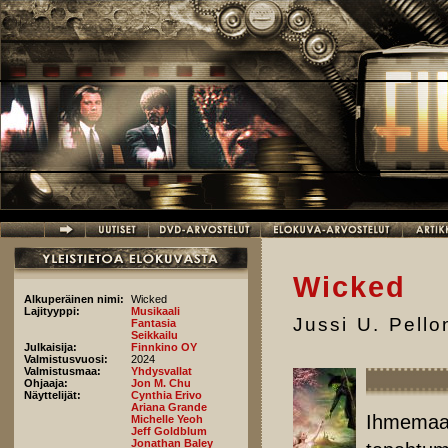
Hyppää pääsisältöön
Wicked
Alkuperäinen nimi:
Wicked
Lajityyppi:
Musikaali
Jussi U. Pell
Fantasia
Seikkailu
Julkaisija:
Finnkino OY
Valmistusvuosi:
2024
Valmistusmaa:
Yhdysvallat
Ohjaaja:
Jon M. Chu
Näyttelijät:
Cynthia Erivo
Ariana Grande
Ihmemaa 
Michelle Yeoh
Jeff Goldblum
Jonathan Baley