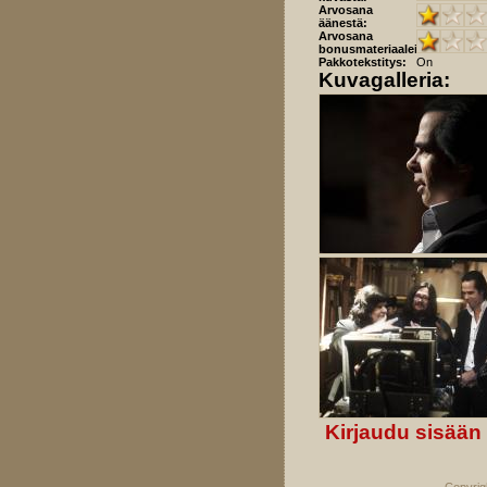
Arvosana
äänestä:
Arvosana
bonusmateriaaleista:
Pakkotekstitys:
On
Kuvagalleria:
Kirjaudu sisään