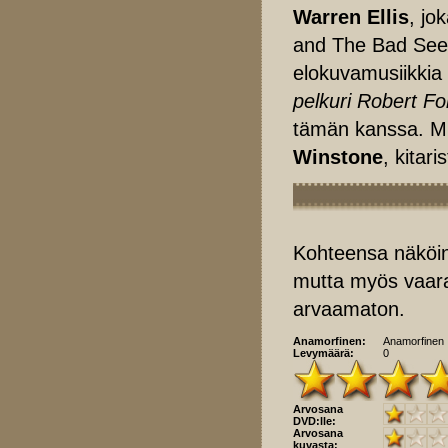
Warren Ellis
, jo
and The Bad Seed
elokuvamusiikkia 
pelkuri Robert F
tämän kanssa. M
Winstone
, kitari
Kohteensa näköin
mutta myös vaaral
arvaamaton.
Anamorfinen:
Anamorfinen
Levymäärä:
0
Arvosana
DVD:lle:
Arvosana
kuvasta: