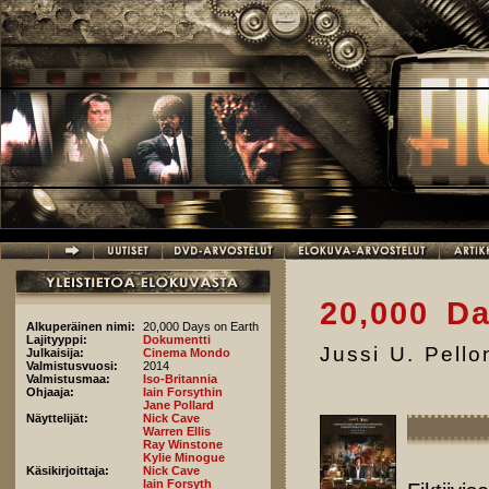
Hyppää pääsisältöön
20,000 D
Alkuperäinen nimi:
20,000 Days on Earth
Lajityyppi:
Dokumentti
Jussi U. Pell
Julkaisija:
Cinema Mondo
Valmistusvuosi:
2014
Valmistusmaa:
Iso-Britannia
Ohjaaja:
Iain Forsythin
Jane Pollard
Näyttelijät:
Nick Cave
Warren Ellis
Ray Winstone
Kylie Minogue
Käsikirjoittaja:
Nick Cave
Iain Forsyth