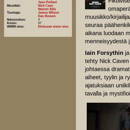
Fiktiivi
Jane Pollard
Musiikki:
Nick Cave
omaperäi
Warren Ellis
Tuottaja:
James Wilson
muusikko/kirjailija
Dan Bowen
Ikäsuositus:
3
Kesto:
97
seuraa päähenkil
WWW-sivu:
Elokuvan www-sivu
aikana luodaan mu
menneisyydestä ja
Iain Forsythin
j
tehty Nick Caven
johtaessa dramatu
aiheet, tyylin ja
ajatuksiaan uniiki
tavalla ja mystifi