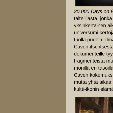
20,000 Days on 
taiteilijasta, jo
yksinkertainen a
universumi kertoj
tuolla puolen. Il
Caven itse itsest
dokumenteille tyypi
fragmenteista mu
monilla eri tasoi
Caven kokemuksia 
mutta yhtä aikaa 
kultti-ikonin eläm