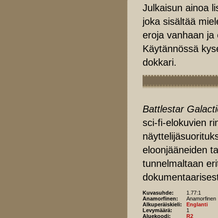
Julkaisun ainoa l
joka sisältää miel
eroja vanhaan ja
Käytännössä kysee
dokkari.
Battlestar Galact
sci-fi-elokuvien r
näyttelijäsuoritu
eloonjääneiden ta
tunnelmaltaan erit
dokumentaarisest
Kuvasuhde:
1.77:1
Anamorfinen:
Anamorfinen
Alkuperäiskieli:
Englanti
Levymäärä:
1
Aluekoodi:
R2