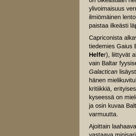
ylivoimaisuus ver
ilmiömäinen lentot
paistaa ilkeästi l
Capriconista alk
tiedemies Gaius B
Helfe
r), liittyvä
vain Baltar fyys
Galactican
lisäyst
hänen mielikuvit
kritiikkiä, erityi
kyseessä on mielen
ja osin kuvaa Balt
varmuutta.
Ajoittain laahaav
vastaava minisarja