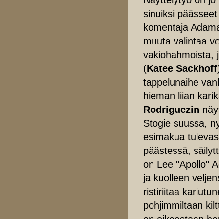
sinuiksi päässee
komentaja Adaman 
muuta valintaa vo
vakiohahmoista, 
(
Katee Sackhoff
tappelunaihe vanha
hieman liian kari
Rodriguezin
näyt
Stogie suussa, ny
esimakua tulevas
päästessä, säily
on Lee "Apollo" 
ja kuolleen veljen
ristiriitaa kariu
pohjimmiltaan kilt
on oikeastaan he