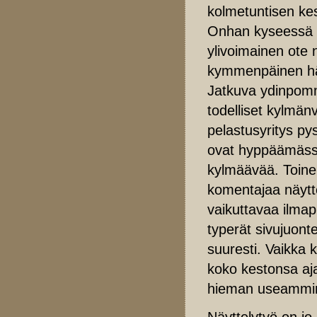
kolmetuntisen kes
Onhan kyseessä k
ylivoimainen ote n
kymmenpäinen häv
Jatkuva ydinpommi
todelliset kylmä
pelastusyritys py
ovat hyppäämässä 
kylmäävää. Toine
komentajaa näytt
vaikuttavaa ilmap
typerät sivujuonte
suuresti. Vaikka 
koko kestonsa aja
hieman useammi
Näyttelytyö on jo 