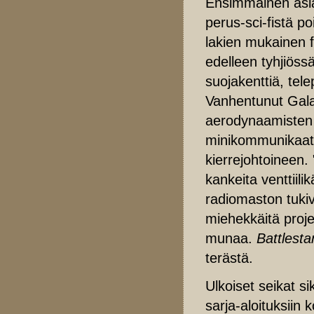
Ensimmäinen asi
perus-sci-fistä 
lakien mukainen f
edelleen tyhjiöss
suojakenttiä, tel
Vanhentunut Galac
aerodynaamisten 
minikommunikaatto
kierrejohtoineen. 
kankeita venttiili
radiomaston tukiv
miehekkäitä projek
munaa.
Battlesta
terästä.
Ulkoiset seikat s
sarja-aloituksiin