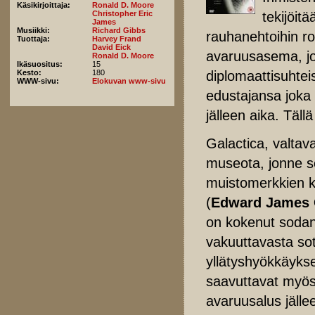
Käsikirjoittaja:
Ronald D. Moore
tekijöit
Christopher Eric
James
Musiikki:
Richard Gibbs
rauhanehtoihin ro
Tuottaja:
Harvey Frand
David Eick
avaruusasema, jos
Ronald D. Moore
Ikäsuositus:
15
diplomaattisuhtei
Kesto:
180
WWW-sivu:
Elokuvan www-sivu
edustajansa joka v
jälleen aika. Täll
Galactica, valtava
museota, jonne s
muistomerkkien 
(
Edward James
on kokenut sodan 
vakuuttavasta sot
yllätyshyökkäykse
saavuttavat myös
avaruusalus jälle