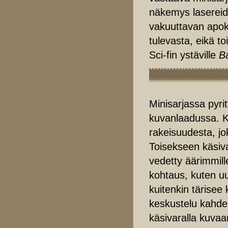
näkemys lasereid
vakuuttavan apok
tulevasta, eikä to
Sci-fin ystäville
Ba
Minisarjassa pyrit
kuvanlaadussa. Käs
rakeisuudesta, jo
Toisekseen käsiva
vedetty äärimmill
kohtaus, kuten u
kuitenkin tärisee
keskustelu kahden 
käsivaralla kuvaa