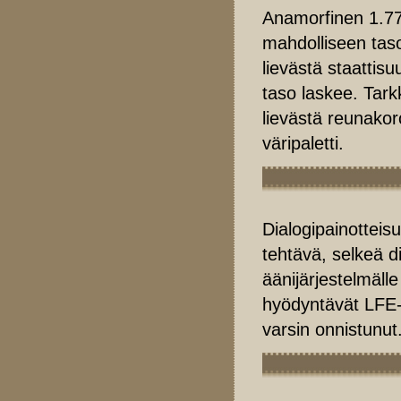
Anamorfinen 1.77
mahdolliseen taso
lievästä staattis
taso laskee. Tark
lievästä reunakor
väripaletti.
Dialogipainotteis
tehtävä, selkeä d
äänijärjestelmäll
hyödyntävät LFE-
varsin onnistunut