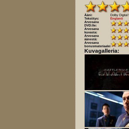
Ääni:
Dolby Digital 
Tekstitys:
Englanti
Arvosana
DVD:lle:
Arvosana
kuvasta:
Arvosana
äänestä:
Arvosana
bonusmateriaaleista:
Kuvagalleria: