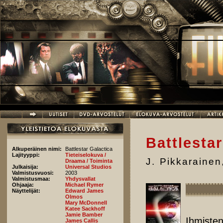
Hyppää pääsisältöön
Battlesta
Alkuperäinen nimi:
Battlestar Galactica
Lajityyppi:
Tieteiselokuva /
J. Pikkarainen
Draama / Toiminta
Julkaisija:
Universal Studios
Valmistusvuosi:
2003
Valmistusmaa:
Yhdysvallat
Ohjaaja:
Michael Rymer
Näyttelijät:
Edward James
Olmos
Mary McDonnell
Katee Sackhoff
Jamie Bamber
Ihmisten
James Callis