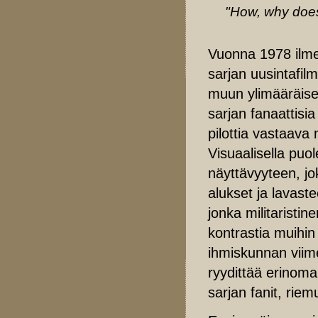
"How, why doesn
Vuonna 1978 ilme
sarjan uusintafilm
muun ylimääräise
sarjan fanaattisi
pilottia vastaava 
Visuaalisella puo
näyttävyyteen, jok
alukset ja lavaste
jonka militaristi
kontrastia muihin 
ihmiskunnan viime
ryydittää erinomai
sarjan fanit, riemu