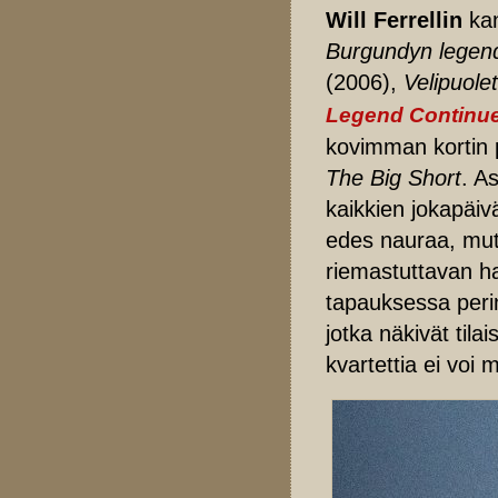
Will Ferrellin
kan
Burgundyn lege
(2006),
Velipuolet
Legend Continu
kovimman kortin 
The Big Short
. A
kaikkien jokapäiv
edes nauraa, mut
riemastuttavan h
tapauksessa perin
jotka näkivät til
kvartettia ei voi