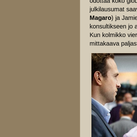
odottaa koko glob
julkilausumat saav
Magaro
) ja Jami
konsultikseen jo 
Kun kolmikko vier
mittakaava paljas