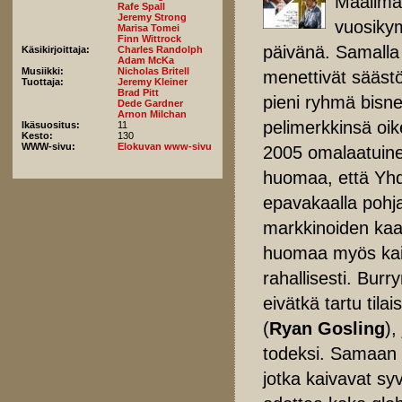
Maailman
Rafe Spall
Jeremy Strong
vuosikym
Marisa Tomei
Finn Wittrock
päivänä. Samalla 
Käsikirjoittaja:
Charles Randolph
Adam McKa
Musiikki:
Nicholas Britell
menettivät säästö
Tuottaja:
Jeremy Kleiner
Brad Pitt
pieni ryhmä bisne
Dede Gardner
Arnon Milchan
pelimerkkinsä oike
Ikäsuositus:
11
Kesto:
130
WWW-sivu:
Elokuvan www-sivu
2005 omalaatuine
huomaa, että Yhd
epavakaalla pohja
markkinoiden kaa
huomaa myös kaiki
rahallisesti. Burr
eivätkä tartu til
(
Ryan Gosling
),
todeksi. Samaan
jotka kaivavat s