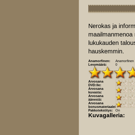
Nerokas ja info
maailmanmenoa r
lukukauden talous
hauskemmin.
Anamorfinen:
Anamorfinen
Levymäärä:
0
Arvosana
DVD:lle:
Arvosana
kuvasta:
Arvosana
äänestä:
Arvosana
bonusmateriaaleista:
Pakkotekstitys:
On
Kuvagalleria: