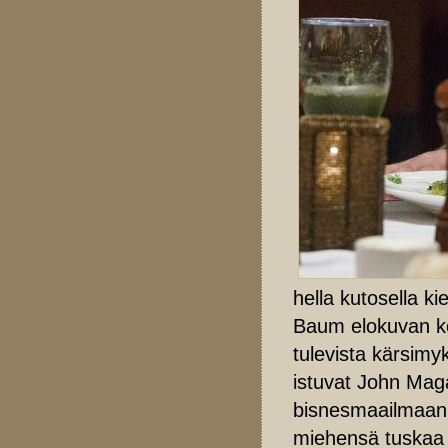
hella kutosella ki
Baum elokuvan ko
tulevista kärsimy
istuvat John Maga
bisnesmaailmaa
miehensä tuskaa 