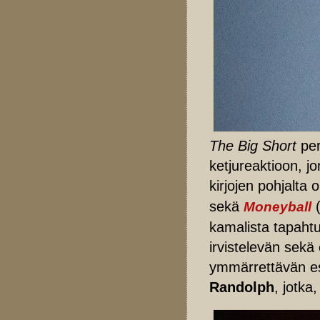
The Big Short
per
ketjureaktioon, jo
kirjojen pohjalt
sekä
Moneyball
kamalista tapahtu
irvistelevän sekä
ymmärrettävän es
Randolph
, jotka