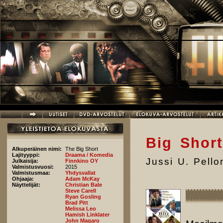
Hyppää pääsisältöön
Big Short
Alkuperäinen nimi:
The Big Short
Lajityyppi:
Draama / Komedia
Jussi U. Pell
Julkaisija:
Finnkino OY
Valmistusvuosi:
2015
Valmistusmaa:
Yhdysvallat
Ohjaaja:
Adam McKay
Näyttelijät:
Christian Bale
Steve Carell
Ryan Gosling
Brad Pitt
Melissa Leo
Hamish Linklater
John Magaro