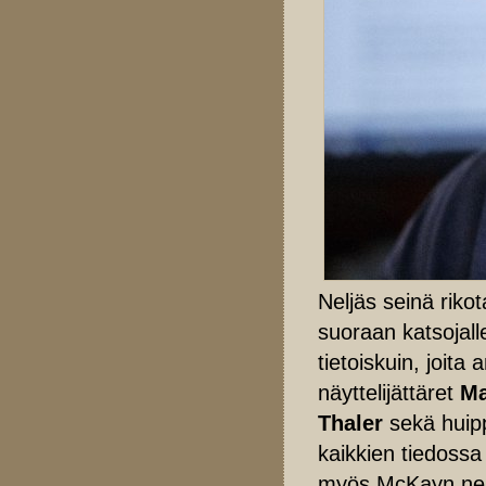
Neljäs seinä riko
suoraan katsojall
tietoiskuin, joit
näyttelijättäret
Ma
Thaler
sekä huip
kaikkien tiedossa
myös McKayn nero