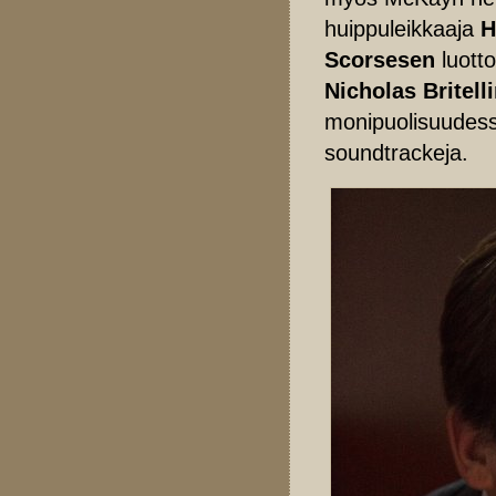
huippuleikkaaja
H
Scorsesen
luott
Nicholas Britell
monipuolisuudess
soundtrackeja.