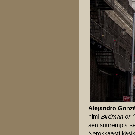
Alejandro Gonzá
nimi
Birdman or (
sen suurempia sel
Nerokkaasti käsiki