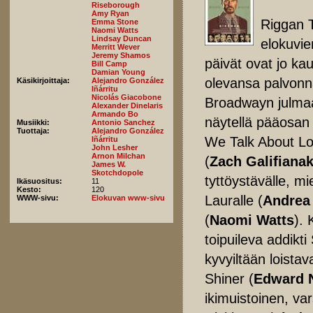
Riseborough
Amy Ryan
Riggan 
Emma Stone
Naomi Watts
Lindsay Duncan
elokuvie
Merritt Wever
Jeremy Shamos
päivät ovat jo ka
Bill Camp
Damian Young
olevansa palvonn
Käsikirjoittaja:
Alejandro González
Iñárritu
Nicolás Giacobone
Broadwayn julmaan
Alexander Dinelaris
Armando Bo
näytellä pääosa
Musiikki:
Antonio Sanchez
Tuottaja:
Alejandro González
We Talk About Lov
Iñárritu
John Lesher
Arnon Milchan
(
Zach Galifianak
James W.
Skotchdopole
tyttöystävälle, m
Ikäsuositus:
11
Kesto:
120
Lauralle (
Andrea
WWW-sivu:
Elokuvan www-sivu
(
Naomi Watts
). 
toipuileva addikti
kyvyiltään loista
Shiner (
Edward 
ikimuistoinen, va