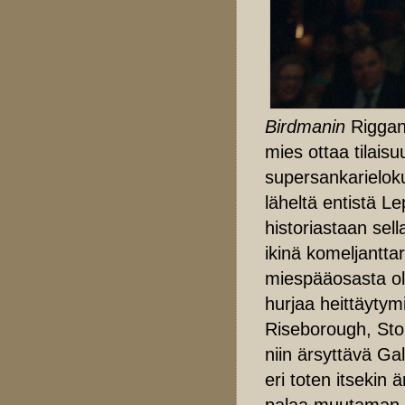
Birdmanin
Riggan
mies ottaa tilais
supersankarieloku
läheltä entistä 
historiastaan sell
ikinä komeljantta
miespääosasta oli
hurjaa heittäytym
Riseborough, Sto
niin ärsyttävä Gal
eri toten itsekin
palaa muutaman l