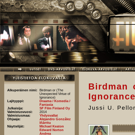
Hyppää pääsisältöön
Birdman 
Alkuperäinen nimi:
Birdman or (The
Ignorance
Unexpected Virtue of
Ignorance)
Lajityyppi:
Draama / Komedia /
Fantasia
Jussi U. Pell
Julkaisija:
SF Film Finland Oy
Valmistusvuosi:
2014
Valmistusmaa:
Yhdysvallat
Ohjaaja:
Alejandro González
Iñárritu
Näyttelijät:
Michael Keaton
Edward Norton
Andrea