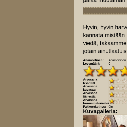
Hyvin, hyvin harv
kannata mistään h
viedä, takaamme,
jotain ainutlaatu
Anamorfinen:
Anamorfinen
Levymäärä:
0
Arvosana
DVD:lle:
Arvosana
kuvasta:
Arvosana
äänestä:
Arvosana
bonusmateriaaleista:
Pakkotekstitys:
On
Kuvagalleria: