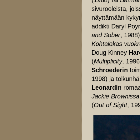
sivurooleista, joi
näyttämään kykyns
addikti Daryl Poy
and Sober
, 1988
Kohtalokas vuokr
Doug Kinney
Har
(
Multiplicity
, 199
Schroederin
toi
1998) ja tolkunh
Leonardin
romaa
Jackie Brownissa
(
Out of Sight
, 19