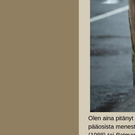
Olen aina pitänyt
pääosista menes
(1988) tai
Batma