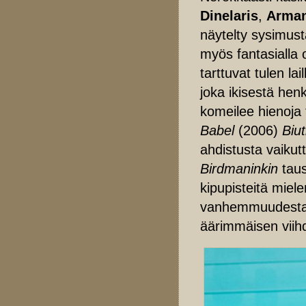
Dinelaris
,
Arma
näytelty sysimust
myös fantasialla 
tarttuvat tulen la
joka ikisestä henk
komeilee hienoja 
Babel
(2006)
Biut
ahdistusta vaikut
Birdmaninkin
taus
kipupisteitä miele
vanhemmuudesta j
äärimmäisen viih