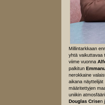
Millintarkkaan e
yhtä vaikuttavaa t
viime vuonna
Al
palkitun
Emmanue
nerokkaine valais
aikana näyttelijät
määritettyjen ma
uniikin atmosfääri
Douglas Crise
n 