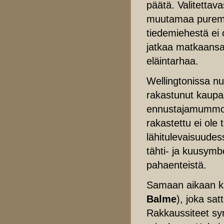
päätä. Valitettava
muutamaa purema
tiedemiehestä ei o
jatkaa matkaansa
eläintarhaa.
Wellingtonissa nu
rakastunut kaupa
ennustajamummon T
rakastettu ei ole
lähitulevaisuudes
tähti- ja kuusymb
pahaenteistä.
Samaan aikaan k
Balme
), joka sa
Rakkaussiteet syn