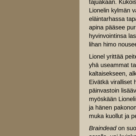
tajuakaan. Kukoi
Lionelin kylmän va
eläintarhassa tap
apina pääsee pure
hyvinvointinsa la
lihan himo nousee
Lionel yrittää pe
yhä useammat talo
kaltaisekseen, al
Eivätkä viralliset
päinvastoin lisää
myöskään Lioneli
ja hänen pakonom
muka kuollut ja pe
Braindead
on suo