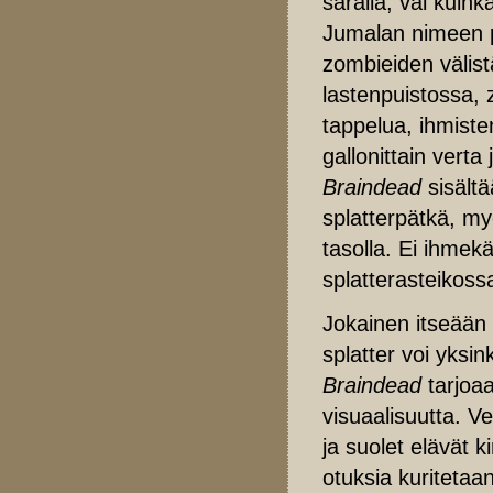
saralla, vai kuin
Jumalan nimeen pe
zombieiden välist
lastenpuistossa, 
tappelua, ihmiste
gallonittain vert
Braindead
sisält
splatterpätkä, my
tasolla. Ei ihmek
splatterasteikoss
Jokainen itseään 
splatter voi yksin
Braindead
tarjoa
visuaalisuutta. V
ja suolet elävät 
otuksia kuritetaan