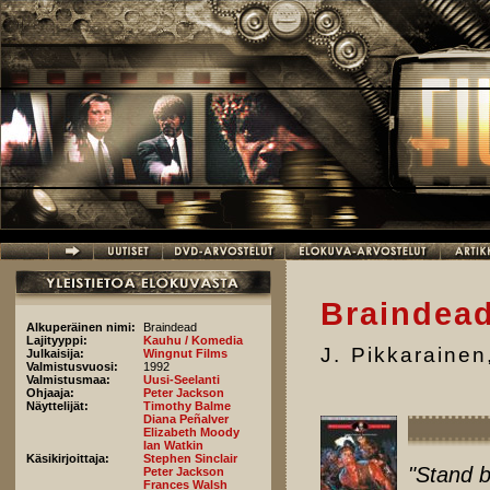
Hyppää pääsisältöön
Braindea
Alkuperäinen nimi:
Braindead
Lajityyppi:
Kauhu / Komedia
J. Pikkarainen
Julkaisija:
Wingnut Films
Valmistusvuosi:
1992
Valmistusmaa:
Uusi-Seelanti
Ohjaaja:
Peter Jackson
Näyttelijät:
Timothy Balme
Diana Peñalver
Elizabeth Moody
Ian Watkin
Käsikirjoittaja:
Stephen Sinclair
"Stand b
Peter Jackson
Frances Walsh