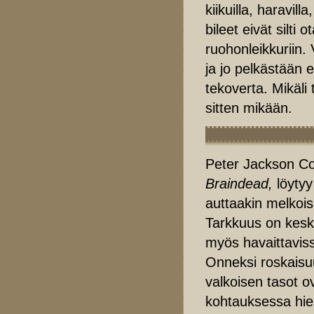
kiikuilla, haravill
bileet eivät silt
ruohonleikkuriin. 
ja jo pelkästään 
tekoverta. Mikäli 
sitten mikään.
Peter Jackson Coll
Braindead,
löytyy
auttaakin melkoise
Tarkkuus on keski
myös havaittaviss
Onneksi roskaisuu
valkoisen tasot o
kohtauksessa hi