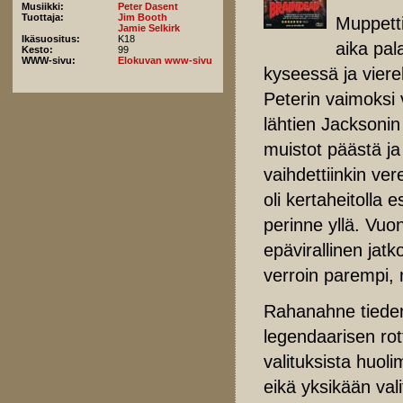
Musiikki:
Peter Dasent
Tuottaja:
Jim Booth
Muppett
Jamie Selkirk
Ikäsuositus:
K18
aika pal
Kesto:
99
WWW-sivu:
Elokuvan www-sivu
kyseessä ja viere
Peterin vaimoksi 
lähtien Jacksonin
muistot päästä ja
vaihdettiinkin ver
oli kertaheitolla 
perinne yllä. Vuo
epävirallinen jat
verroin parempi,
Rahanahne tiedemi
legendaarisen rot
valituksista huoli
eikä yksikään va