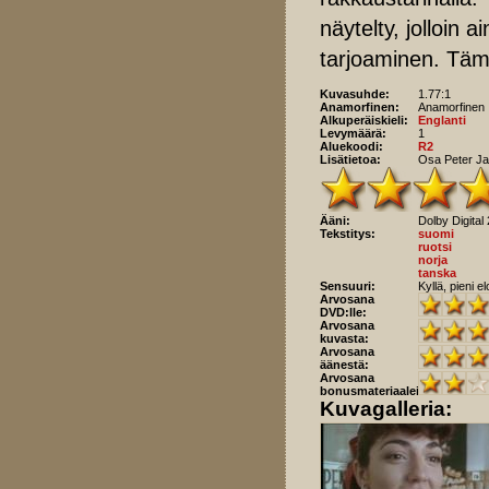
näytelty, jolloin 
tarjoaminen. Tämä
Kuvasuhde:
1.77:1
Anamorfinen:
Anamorfinen
Alkuperäiskieli:
Englanti
Levymäärä:
1
Aluekoodi:
R2
Lisätietoa:
Osa Peter Ja
Ääni:
Dolby Digital 
Tekstitys:
suomi
ruotsi
norja
tanska
Sensuuri:
Kyllä, pieni e
Arvosana
DVD:lle:
Arvosana
kuvasta:
Arvosana
äänestä:
Arvosana
bonusmateriaaleista:
Kuvagalleria: