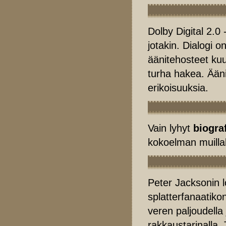
Dolby Digital 2.0
jotakin. Dialogi o
äänitehosteet kuu
turha hakea. Ään
erikoisuuksia.
Vain lyhyt
biogra
kokoelman muillaki
Peter Jacksonin lo
splatterfanaatik
veren paljoudella 
rakkaustarinalla.