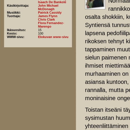
Normaali
Isaach De Bankolé
Käsikirjoittaja:
John Michael
rannikko
McDonagh
Musiikki:
Patrick Cassidy
osalta shokkiin, 
Tuottaja:
James Flynn
Chris Clark
Flora Fernandez-
Syntiensä tunnus
Marengo
Ikäsuositus:
15
lapsena pedofiili
Kesto:
100
WWW-sivu:
Elokuvan www-sivu
rikoksen tehnyt k
tappaminen muuten
sielun paimenen m
ihmiset miettimä
murhaaminen on m
asiansa kuntoon,
rannalla, mutta 
moninaisine ongel
Toistan itseäni tä
sysimustan huumo
yhteenliittäminen