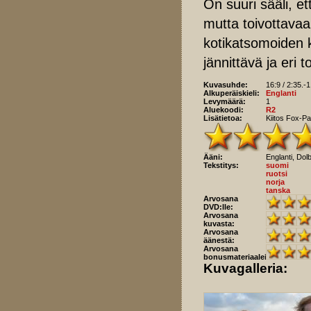
On suuri sääli, et
mutta toivottavaa 
kotikatsomoiden k
jännittävä ja eri 
Kuvasuhde:
16:9 / 2:35.-1
Alkuperäiskieli:
Englanti
Levymäärä:
1
Aluekoodi:
R2
Lisätietoa:
Kiitos Fox-Pa
Ääni:
Englanti, Dol
Tekstitys:
suomi
ruotsi
norja
tanska
Arvosana
DVD:lle:
Arvosana
kuvasta:
Arvosana
äänestä:
Arvosana
bonusmateriaaleista:
Kuvagalleria: