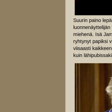
Suurin paino lepä
luonnenäyttelijä
miehenä. Isä Jame
ryhtynyt papiksi 
viisaasti kaikke
kuin lähipubissak