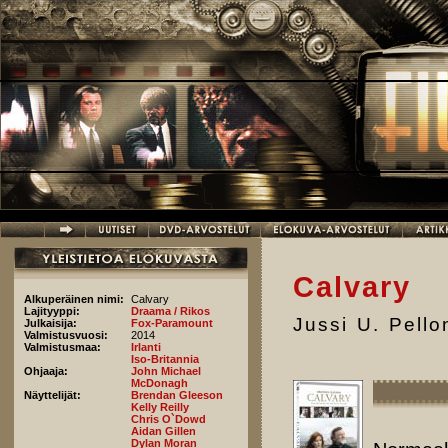
Hyppää pääsisältöön
Calvary
Alkuperäinen nimi:
Calvary
Lajityyppi:
Draama / Rikos
Jussi U. Pell
Julkaisija:
Fox-Paramount
Valmistusvuosi:
2014
Valmistusmaa:
Irlanti
Iso-Britannia
Ohjaaja:
John Michael
McDonagh
Näyttelijät:
Brendan Gleeson
Kelly Reilly
Chris O`Dowd
Aidan Gillen
Dylan Moran