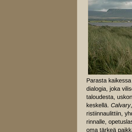
Parasta kaikessa 
dialogia, joka vi
taloudesta, usko
keskellä.
Calvary
ristiinnaulittiin
rinnalle, opetusla
oma tärkeä paikk