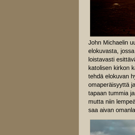
John Michaelin u
elokuvasta, jossa
loistavasti esitt
katolisen kirkon k
tehdä elokuvan hy
omaperäisyyttä ja
tapaan tummia ja
mutta niin lempeä
saa aivan omanla