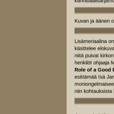
kannibaalisarjam
Kuvan ja äänen os
Lisämeriaalina on
käsittelee elokuv
niitä puivat kirk
henkilöt ohjaaja
Role of a Good 
esittämää Isä Ja
moniongelmaisee
niin kohtauksista