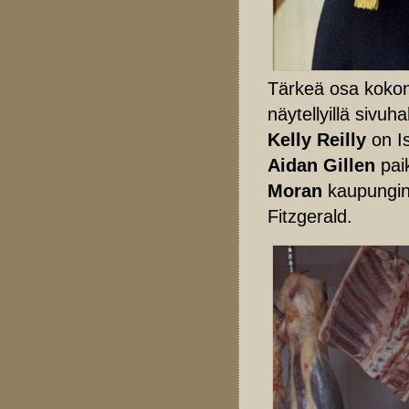
Tärkeä osa kokona
näytellyillä sivuh
Kelly Reilly
on Is
Aidan Gillen
pai
Moran
kaupungin 
Fitzgerald.