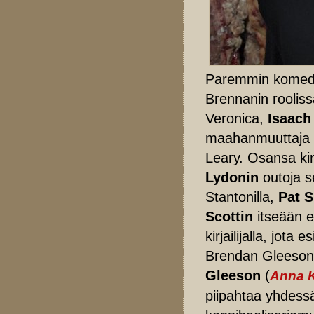
Paremmin komedi
Brennanin roolis
Veronica,
Isaach
maahanmuuttaja
Leary. Osansa ki
Lydonin
outoja se
Stantonilla,
Pat S
Scottin
itseään e
kirjailijalla, jot
Brendan Gleesonin
Gleeson
(
Anna 
piipahtaa yhdess