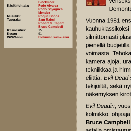
veriseks
Blackmore
Käsikirjoittaja:
Fede Alvarez
Demonton
Rodo Sayagues
Mendez
Musiikki:
Roque Baños
Vuonna 1981 ensi-
Tuottaja:
Sam Raimi
Robert G. Tapert
Bruce Campbell
kauhuklassikoksi
Ikäsuositus:
15
Kesto:
91
silmittömästi pla
WWW-sivu:
Elokuvan www-sivu
pienellä budjetil
voimasta. Tehokas 
kamera-ajoja, ura
tekniikkaa ja hir
eliittiä.
Evil Dead
s
tekijöiltä, sekä 
näkemyksen kirot
Evil Deadin
, vuos
kolmikko, ohjaaj
Bruce Campbell
asialle omistautu