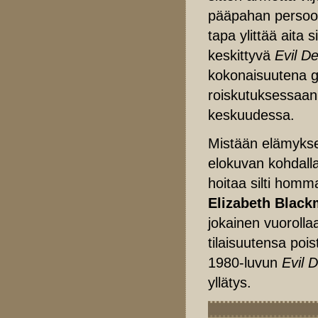
pääpahan persoon
tapa ylittää aita
keskittyvä
Evil D
kokonaisuutena g
roiskutuksessaan
keskuudessa.
Mistään elämyksell
elokuvan kohdall
hoitaa silti hom
Elizabeth Black
jokainen vuoroll
tilaisuutensa po
1980-luvun
Evil 
yllätys.