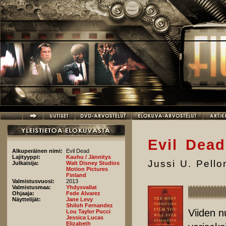
Hyppää pääsisältöön
Evil Dead
Alkuperäinen nimi:
Evil Dead
Lajityyppi:
Kauhu / Jännitys
Jussi U. Pell
Julkaisija:
Walt Disney Studios
Motion Pictures
Finland
Valmistusvuosi:
2013
Valmistusmaa:
Yhdysvallat
Ohjaaja:
Fede Alvarez
Näyttelijät:
Jane Levy
Shiloh Fernandez
Viiden n
Lou Taylor Pucci
Jessica Lucas
Elizabeth