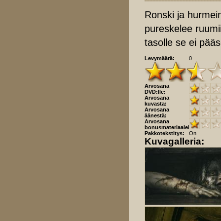
Ronski ja hurmei
pureskelee ruumii
tasolle se ei pää
Levymäärä:
0
Arvosana
DVD:lle:
Arvosana
kuvasta:
Arvosana
äänestä:
Arvosana
bonusmateriaaleista:
Pakkotekstitys:
On
Kuvagalleria: