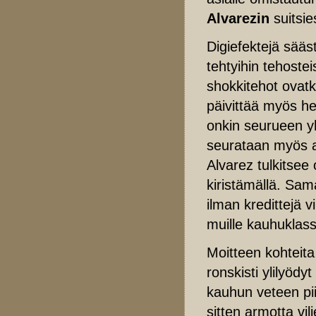
Alvarezin
suitsie
Digiefektejä sääst
tehtyihin tehoste
shokkitehot ovatki
päivittää myös he
onkin seurueen yh
seurataan myös a
Alvarez tulkitsee
kiristämällä. Sam
ilman kredittejä 
muille kauhuklass
Moitteen kohteita
ronskisti ylilyöd
kauhun veteen pii
sitten armotta vi