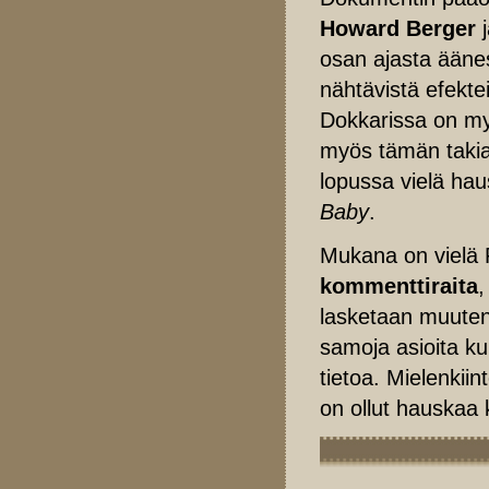
Howard Berger
osan ajasta ääne
nähtävistä efekte
Dokkarissa on my
myös tämän takia 
lopussa vielä ha
Baby
.
Mukana on vielä R
kommenttiraita
,
lasketaan muuten 
samoja asioita k
tietoa. Mielenkii
on ollut hauskaa