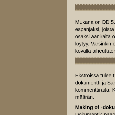
Mukana on DD 5.1 
espanjaksi, joist
osaksi ääniraita 
löytyy. Varsinkin 
kovalla aiheutta
Ekstroissa tulee t
dokumentti ja Sa
kommenttiraita. K
määrän.
Making of -doku
Dokumentin pääo