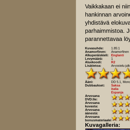
Vaikkakaan ei nii
hankinnan arvoin
yhdistävä elokuv
parhaimmistoa. J
parannettavaa löyt
Kuvasuhde:
1.85:1
Anamorfinen:
Anamorfinen
Alkuperäiskieli:
Englanti
Levymäärä:
1
Aluekoodi:
R2
Lisätietoa:
Arvostelu ju
Ääni:
DD 5.1, Mon
Dubbaukset:
Saksa
italia
Espanja
Arvosana
DVD:lle:
Arvosana
kuvasta:
Arvosana
äänestä:
Arvosana
bonusmateriaaleista:
Kuvagalleria: