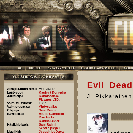
Hyppää pääsisältöön
Evil Dead
Alkuperäinen nimi:
Evil Dead 2
Lajityyppi:
Kauhu / Komedia
J. Pikkarainen
Julkaisija:
Renaissance
Pictures LTD.
Valmistusvuosi:
1987
Valmistusmaa:
Yhdysvallat
Ohjaaja:
Sam Raimi
Näyttelijät:
Bruce Campbell
Dan Hicks
Denise Bixler
Käsikirjoittaja:
Sam Raimi
Scott Spiegel
Musiikki:
Joseph LoDuca