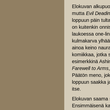
Elokuvan alkupuol
mutta
Evil Deadi
loppuun päin tul
on kuitenkin onni
laukoessa one-lin
kulmakarva ylhääll
ainoa keino naura
komiikkaa, jotka 
esimerkkinä Ashin
Farewell to Arms
Päätön meno, joka
loppuun saakka ja
itse.
Elokuvan saama 
Ensimmäisenä kat