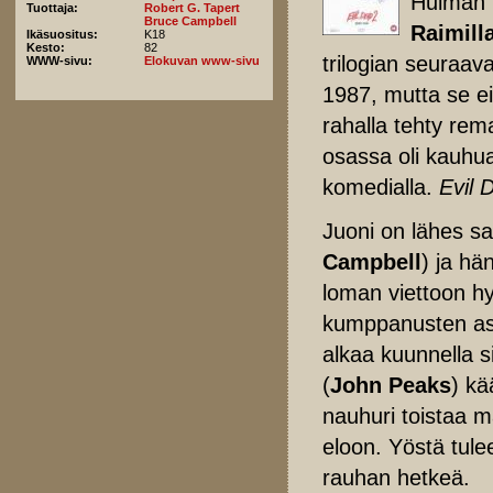
Huiman
Tuottaja:
Robert G. Tapert
Bruce Campbell
Raimill
Ikäsuositus:
K18
Kesto:
82
trilogian seuraa
WWW-sivu:
Elokuvan www-sivu
1987, mutta se ei
rahalla tehty re
osassa oli kauhu
komedialla.
Evil 
Juoni on lähes s
Campbell
) ja hä
loman viettoon hyl
kumppanusten ase
alkaa kuunnella 
(
John Peaks
) kä
nauhuri toistaa 
eloon. Yöstä tule
rauhan hetkeä.