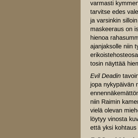
varmasti kymmenk
tarvitse edes vale
ja varsinkin sillo
maskeeraus on is
hienoa rahasumma
ajanjaksolle niin 
erikoistehosteos
tosin näyttää hie
Evil Deadin
tavoin
jopa nykypäivän m
ennennäkemättömi
niin Raimin kamer
vielä olevan mie
löytyy vinosta ku
että yksi kohtaus 