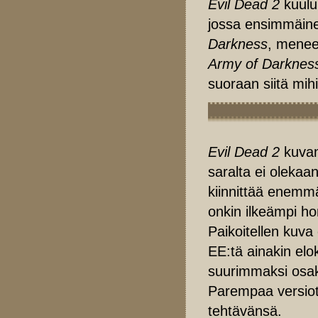
Evil Dead 2
kuuluu
jossa ensimmäine
Darkness
, menee
Army of Darknes
suoraan siitä mih
Evil Dead 2
kuvanl
saralta ei olekaa
kiinnittää enemm
onkin ilkeämpi h
Paikoitellen kuv
EE:tä ainakin el
suurimmaksi osaks
Parempaa versiot
tehtävänsä.