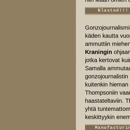
Blasted!!!
Gonzojournalismi
käden kautta vuo
ammuttiin miehen 
Kraningin
ohja
jotka kertovat ku
Samalla ammutaan
gonzojournalisti
kuitenkin hieman v
Thompsoniin vaa
haastateltaviin. 
yhtä tuntemattom
keskittyykin enem
Manufacturi