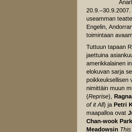
Anark
20.9.–30.9.2007.
useamman teatteri
Engelin, Andorran
toimintaan avaama
Tuttuun tapaan R
jaettuina asianku
amerikkalainen in
elokuvan sarja s
poikkeuksellisen 
nimittäin muun 
(
Reprise
),
Ragna
of it All
) ja
Petri 
maapalloa ovat
J
Chan-wook Par
Meadowsin
This