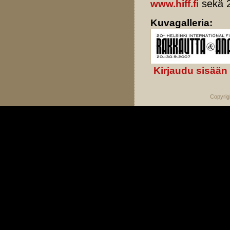
sekä 2
www.hiff.fi
Kuvagalleria:
Kirjaudu sisään
Copyrig