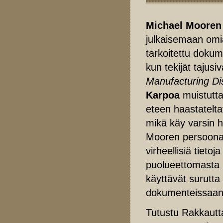
Michael Mooren
julkaisemaan omi
tarkoitettu dokum
kun tekijät tajusi
Manufacturing Di
Karpoa
muistutta
eteen haastateltav
mikä käy varsin h
Mooren persoonaa
virheellisiä tieto
puolueettomasta k
käyttävät surutta
dokumenteissaan
Tutustu Rakkautta