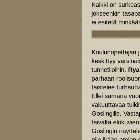
Kaikki on surkeast
jokseenkin tasap
ei esitetä minkää
Koulunopettajan j
keskittyy varsina
tunnetiloihin.
Rya
parhaan roolisuor
taistelee turhaut
Ellei samana vuo
vakuuttavaa tulk
Goslingille. Vast
taivalta elokuvie
Goslingin näytte
niin ikään omien