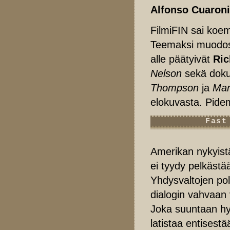
Alfonso Cuaron
FilmiFIN sai koem
Teemaksi muodost
alle päätyivät
Ric
Nelson
sekä dok
Thompson
ja
Man
elokuvasta. Pidem
Fast
Amerikan nykyist
ei tyydy pelkästä
Yhdysvaltojen pol
dialogin vahvaan 
Joka suuntaan hyö
latistaa entisestää