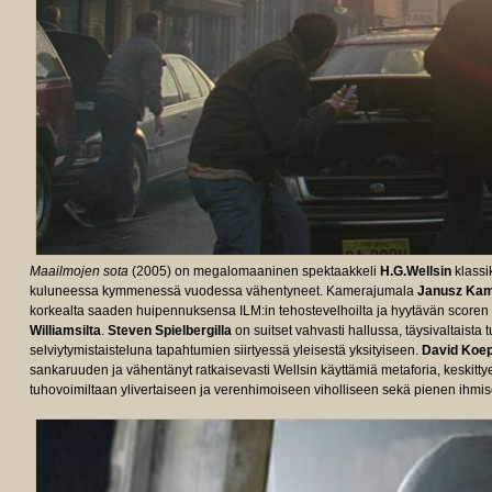
Maailmojen sota
(2005) on megalomaaninen spektaakkeli
H.G.Wellsin
klassik
kuluneessa kymmenessä vuodessa vähentyneet. Kamerajumala
Janusz Kam
korkealta saaden huipennuksensa ILM:in tehostevelhoilta ja hyytävän scoren 
Williamsilta
.
Steven Spielbergilla
on suitset vahvasti hallussa, täysivaltais
selviytymistaisteluna tapahtumien siirtyessä yleisestä yksityiseen.
David Koep
sankaruuden ja vähentänyt ratkaisevasti Wellsin käyttämiä metaforia, keskitt
tuhovoimiltaan ylivertaiseen ja verenhimoiseen viholliseen sekä pienen ihmis