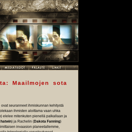
nta: Maailmojen sota
Ne ovat seuranneet ihmiskunnan kehitystä
i olekaan ihmisten aloittama vaan uhka
e
) elelee mitenkuten pienellä palkallaan ja
Chatwin
) ja Rachelin (
Dakota Fanning
)
imittaisen invaasion planeetallemme,