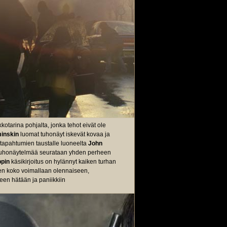
kotarina pohjalta, jonka tehot eivät ole
inskin
luomat tuhonäyt iskevät kovaa ja
tapahtumien taustalle luoneelta
John
ta tuhonäytelmää seurataan yhden perheen
pin
käsikirjoitus on hylännyt kaiken turhan
yen koko voimallaan olennaiseen,
een hätään ja paniikkiin