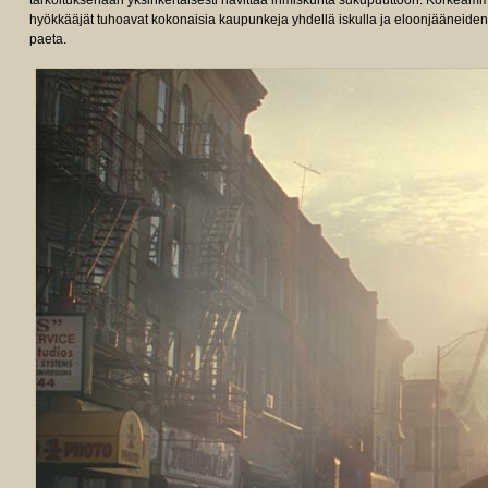
tarkoituksenaan yksinkertaisesti hävittää ihmiskunta sukupuuttoon. Korkeamm
hyökkääjät tuhoavat kokonaisia kaupunkeja yhdellä iskulla ja eloonjääneid
paeta.