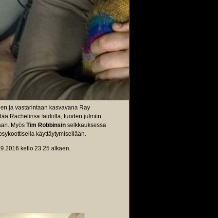
een ja vastarintaan kasvavana Ray
tää Rachelinsa taidolla, tuoden julmiin
taan. Myös
Tim Robbinsin
selkkauksessa
sykoottisella käyttäytymisellään.
.9.2016 kello 23.25 alkaen.