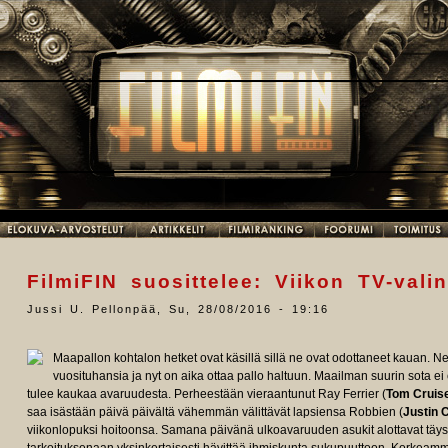
FilmiFIN suosittelee: Viikon TV-vali
Jussi U. Pellonpää
,
Su, 28/08/2016 - 19:16
Maapallon kohtalon hetket ovat käsillä sillä ne ovat odottaneet kauan. 
vuosituhansia ja nyt on aika ottaa pallo haltuun. Maailman suurin sota e
tulee kaukaa avaruudesta. Perheestään vieraantunut Ray Ferrier (
Tom Cruis
saa isästään päivä päivältä vähemmän välittävät lapsiensa Robbien (
Justin 
viikonlopuksi hoitoonsa. Samana päivänä ulkoavaruuden asukit alottavat täys