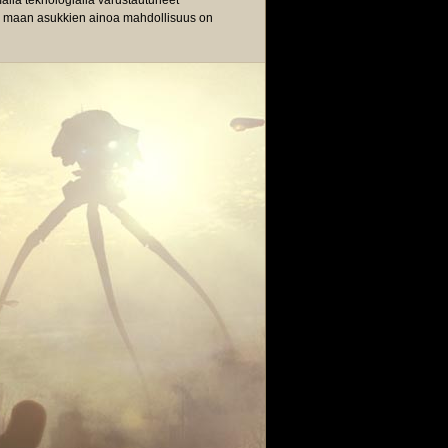
alla teknologialla varustautuneet
en maan asukkien ainoa mahdollisuus on