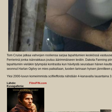
Tom Cruise jatkaa vahvojen rooliensa sarjaa tapahtumien keskiössä vastuus
Ferrierinä jonka isänrakkaus joutuu äärimmäiseen testiin. Dakota Fanning piir
tapahtumiin vieläkin tylympää kontrastia kun hävitystä seurataan hänen kaut
seonnut Harlan Ogilvy on mies paikallaan, tuoden tarinaan hyisen jännitteen p
Yksi 2000-luvun komeimmista scifileffoista nähdään 4-kanavalla lauantaina 3
Lähde:
FilmiFIN.com
Kuvagalleria: