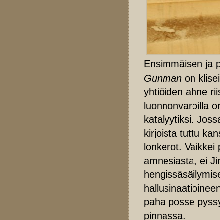
Ensimmäisen ja 
Gunman
on klise
yhtiöiden ahne ri
luonnonvaroilla o
katalyytiksi. Jos
kirjoista tuttu ka
lonkerot. Vaikke
amnesiasta, ei Ji
hengissäsäilymise
hallusinaatioinee
paha posse pyssym
pinnassa.