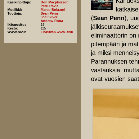
Kahdeks
Käsikirjoittaja:
Don Macpherson
Pete Travis
katkaise
Musiikki:
Marco Beltrami
Tuottaja:
Sean Penn
(
Sean Penn
), u
Joel Silver
Andrew Rona
Ikäsuositus:
15
jälkiseuraamukset
Kesto:
115
WWW-sivu:
Elokuvan www-sivu
eliminaattorin on
pitempään ja mat
ja miksi menneis
Parannuksen tehny
vastauksia, mutta
ovat vuosien saat