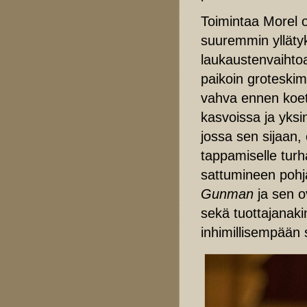
Toimintaa Morel o
suuremmin yllätyks
laukaustenvaihtoa,
paikoin groteski
vahva ennen koe
kasvoissa ja yks
jossa sen sijaan,
tappamiselle turh
sattumineen poh
Gunman
ja sen 
sekä tuottajanak
inhimillisempään