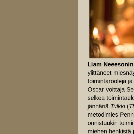
Liam Neeesonin
ylittäneet miesnä
toimintarooleja ja
Oscar-voittaja Se
selkeä toimintaelo
jännäriä
Tulkki
(
T
metodimies Penn 
onnistuukin toimi
miehen henkistä p