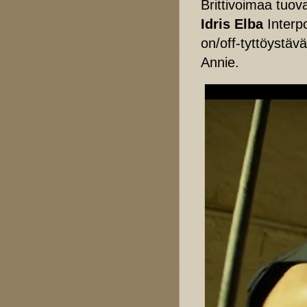
Brittivoimaa tuov
Idris Elba
Interpo
on/off-tyttöystäv
Annie.