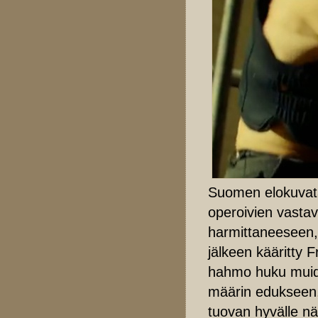
Suomen elokuvata
operoivien vastav
harmittaneeseen, 
jälkeen kääritty F
hahmo huku muide
määrin edukseen, 
tuovan hyvälle näyt