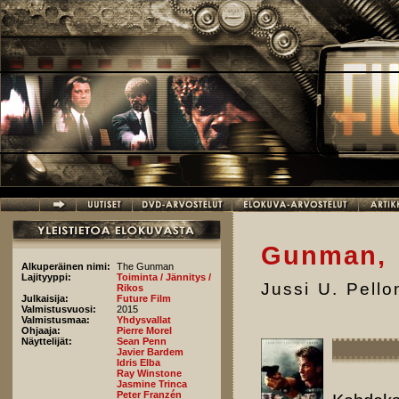
Hyppää pääsisältöön
Gunman,
Alkuperäinen nimi:
The Gunman
Lajityyppi:
Toiminta / Jännitys /
Jussi U. Pell
Rikos
Julkaisija:
Future Film
Valmistusvuosi:
2015
Valmistusmaa:
Yhdysvallat
Ohjaaja:
Pierre Morel
Näyttelijät:
Sean Penn
Javier Bardem
Idris Elba
Ray Winstone
Jasmine Trinca
Peter Franzén