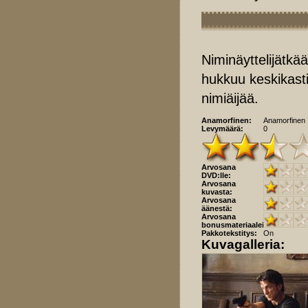
Niminäyttelijätkä
hukkuu keskikastii
nimiäijää.
Anamorfinen:
Anamorfinen
Levymäärä:
0
Arvosana
DVD:lle:
Arvosana
kuvasta:
Arvosana
äänestä:
Arvosana
bonusmateriaaleista:
Pakkotekstitys:
On
Kuvagalleria: