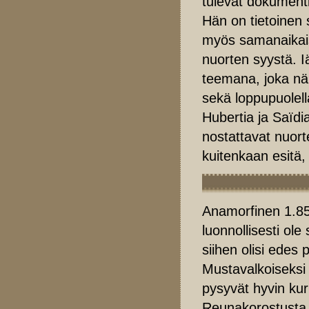
tulevat dokument
Hän on tietoinen s
myös samanaikaises
nuorten syystä. 
teemana, joka nä
sekä loppupuolella
Hubertia ja Saïdi
nostattavat nuort
kuitenkaan esitä, s
Anamorfinen 1.85:
luonnollisesti ole
siihen olisi edes
Mustavalkoiseksi 
pysyvät hyvin kur
Reunakorostusta t