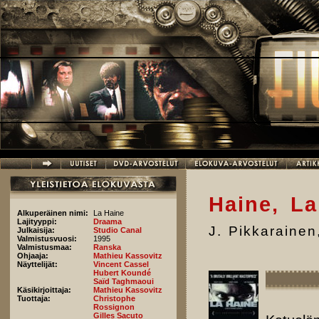
Hyppää pääsisältöön
Haine, La
Alkuperäinen nimi:
La Haine
Lajityyppi:
Draama
J. Pikkarainen
Julkaisija:
Studio Canal
Valmistusvuosi:
1995
Valmistusmaa:
Ranska
Ohjaaja:
Mathieu Kassovitz
Näyttelijät:
Vincent Cassel
Hubert Koundé
Saïd Taghmaoui
Käsikirjoittaja:
Mathieu Kassovitz
Tuottaja:
Christophe
Rossignon
Gilles Sacuto