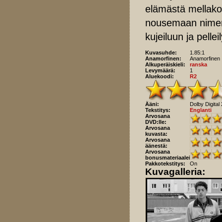
elämästä mellako
nousemaan nimensä
kujeiluun ja pellei
Kuvasuhde:
1.85:1
Anamorfinen:
Anamorfinen
Alkuperäiskieli:
ranska
Levymäärä:
1
Aluekoodi:
R2
Ääni:
Dolby Digital 
Tekstitys:
Englanti
Arvosana
DVD:lle:
Arvosana
kuvasta:
Arvosana
äänestä:
Arvosana
bonusmateriaaleista:
Pakkotekstitys:
On
Kuvagalleria: