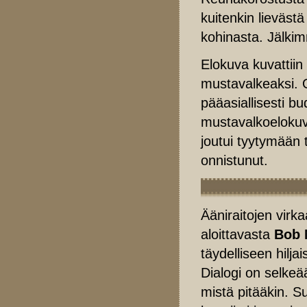
kuitenkin lieväst
kohinasta. Jälki
Elokuva kuvattiin
mustavalkeaksi. 
pääasiallisesti bu
mustavalkoelokuvil
joutui tyytymään 
onnistunut.
Ääniraitojen virka
aloittavasta
Bob 
täydelliseen hilj
Dialogi on selkeää
mistä pitääkin. 