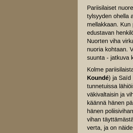
Pariisilaiset nuo
tylsyyden ohella 
mellakkaan. Kun p
edustavan henkilö
Nuorten viha vir
nuoria kohtaan. V
suunta - jatkuva 
Kolme pariisilaist
Koundé
) ja Saïd 
tunnetuissa lähiö
väkivaltaisin ja v
käännä hänen päät
hänen poliisiviha
vihan täyttämästä
verta, ja on näid