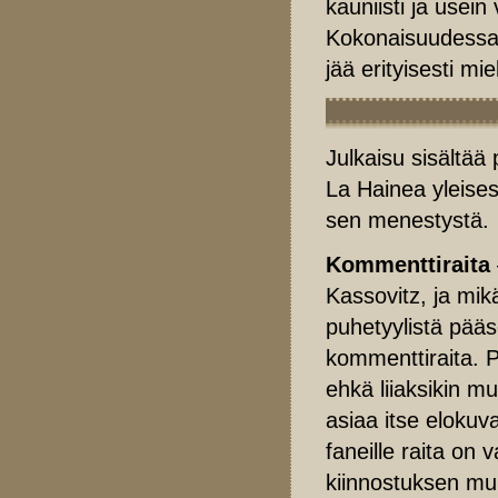
kauniisti ja usei
Kokonaisuudessaan
jää erityisesti mi
Julkaisu sisältää
La Hainea yleise
sen menestystä.
Kommenttiraita
Kassovitz, ja mikä
puhetyylistä pääse
kommenttiraita. 
ehkä liiaksikin mui
asiaa itse elokuv
faneille raita on
kiinnostuksen mu