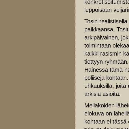
konkretisoitumista
leppoisaan veijar
Tosin realistisel
paikkaansa. Tosi
arkipäiväinen, jok
toimintaan oleka
kaikki rasismin kä
tiettyyn ryhmään, 
Hainessa tämä näk
poliiseja kohtaan.
uhkauksilla, joita
arkisia asioita.
Mellakoiden lähei
elokuva on lähellä 
kohtaan ei tässä 