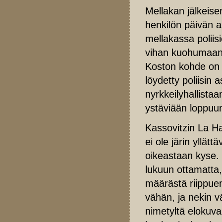
Mellakan jälkeis
henkilön päivän 
mellakassa poliis
vihan kuohumaan.
Koston kohde on j
löydetty poliisin
nyrkkeilyhallista
ystäviään loppuun
Kassovitzin La H
ei ole järin yllät
oikeastaan kyse. 
lukuun ottamatta,
määrästä riippuen
vähän, ja nekin v
nimetyltä elokuv