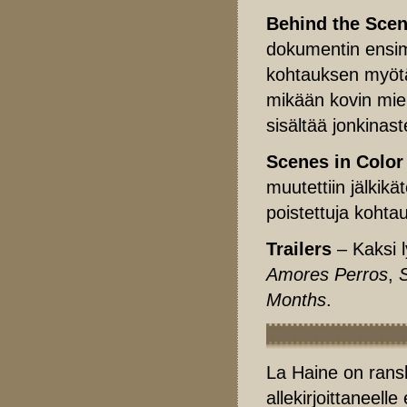
Behind the Scen
dokumentin ensim
kohtauksen myötä,
mikään kovin mie
sisältää jonkinaste
Scenes in Color 
muutettiin jälkik
poistettuja kohtauk
Trailers
– Kaksi l
Amores Perros
,
S
Months
.
La Haine on ransk
allekirjoittaneel