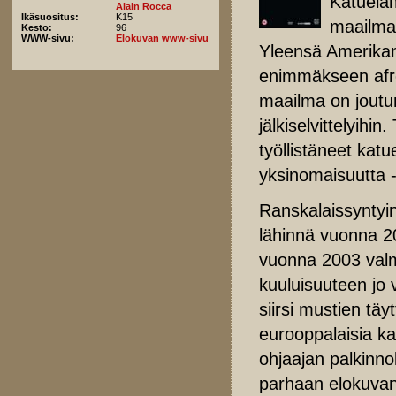
Katueläm
Alain Rocca
Ikäsuositus:
K15
maailma 
Kesto:
96
WWW-sivu:
Elokuvan www-sivu
Yleensä Amerikan 
enimmäkseen afro
maailma on joutun
jälkiselvittelyihi
työllistäneet kat
yksinomaisuutta -
Ranskalaissyntyin
lähinnä vuonna 2
vuonna 2003 val
kuuluisuuteen jo
siirsi mustien täy
eurooppalaisia ka
ohjaajan palkinno
parhaan elokuvan