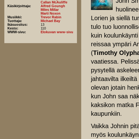
John Sm
Callan McAuliffe
Käsikirjoittaja:
Alfred Goungh
huolinee
Miles Millar
Marti Noxon
Lorien ja siellä 
Musiikki:
Trevor Rabin
Tuottaja:
Michael Bay
Ikäsuositus:
13
tulo tuo luonnoll
Kesto:
110
WWW-sivu:
Elokuvan www-sivu
kuin koulunkäynt
reissaa ympäri Am
(
Timothy Olyph
vaatiessa. Peliss
pysytellä askelee
jahtaavilta ilkeilt
olevan jotain hen
kun John saa näk
kaksikon matka Fl
kaupunkiin.
Vaikka Johnin pit
myös koulunkäynt