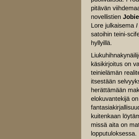
pitävän viihdema
novellistien
Jobi
Lore julkaisema
I
satoihin teini-sci
hyllyillä.
Liukuhihnakynäili
käsikirjoitus on v
teinielämän realit
itsestään selvyyks
herättämään mak
elokuvantekijä on
fantasiakirjallisu
kuitenkaan löytä
missä aita on mat
lopputuloksessa.