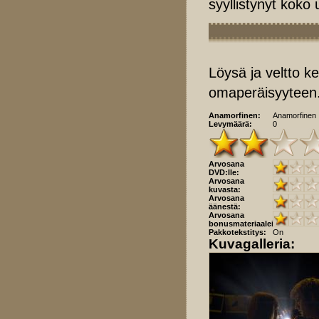
syyllistynyt koko
Löysä ja veltto ke
omaperäisyyteen. K
Anamorfinen:
Anamorfinen
Levymäärä:
0
Arvosana
DVD:lle:
Arvosana
kuvasta:
Arvosana
äänestä:
Arvosana
bonusmateriaaleista:
Pakkotekstitys:
On
Kuvagalleria: