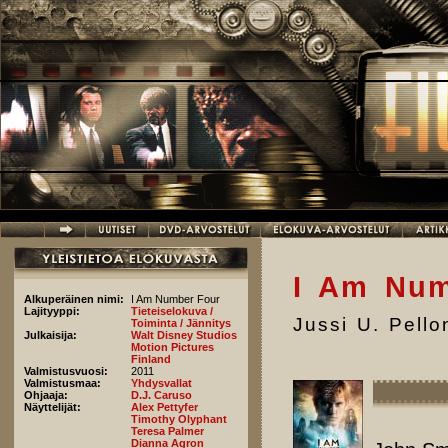
Hyppää pääsisältöön
I Am Num
Alkuperäinen nimi:
I Am Number Four
Lajityyppi:
Tieteiselokuva /
Jussi U. Pell
Toiminta / Jännitys
Julkaisija:
Walt Disney Studios
Motion Pictures
Finland
Valmistusvuosi:
2011
Valmistusmaa:
Yhdysvallat
Ohjaaja:
D.J. Caruso
Näyttelijät:
Alex Pettyfer
Timothy Olyphant
Teresa Palmer
Dianna Agron