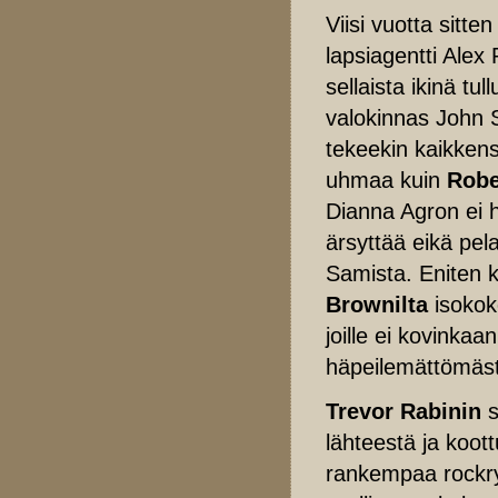
Viisi vuotta sitten
lapsiagentti Ale
sellaista ikinä tull
valokinnas John S
tekeekin kaikkens
uhmaa kuin
Robe
Dianna Agron ei h
ärsyttää eikä pel
Samista. Eniten k
Brownilta
isokok
joille ei kovinka
häpeilemättömästi
Trevor Rabinin
s
lähteestä ja koott
rankempaa rockry