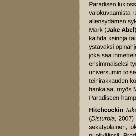
Paradisen lukios
valokuvaamista r
aliensydämen syk
Mark (
Jake Abel
kaihda keinoja ta
ystäväksi opinahj
joka saa ihmettel
ensimmäiseksi ty
universumin toiselt
teinirakkauden ko
hankalaa, myös M
Paradiseen hampai
Hitchcockin
Tak
(
Disturbia
, 2007)
sekatyöläinen, jo
puolivälissä. Pro