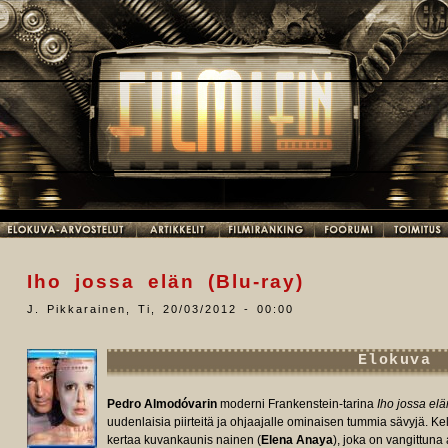
Iho jossa elän (Blu-ray)
J. Pikkarainen
,
Ti, 20/03/2012 - 00:00
Elokuva
Pedro Almodóvarin
moderni Frankenstein-tarina
Iho jossa elä
uudenlaisia piirteitä ja ohjaajalle ominaisen tummia sävyjä. Kel
kertaa kuvankaunis nainen (
Elena Anaya
), joka on vangittuna 