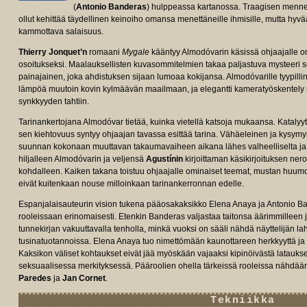
(
Antonio Banderas
) hulppeassa kartanossa. Traagisen menne
ollut kehittää täydellinen keinoiho omansa menettäneille ihmisille, mutta hyvä
kammottava salaisuus.
Thierry Jonquet’n
romaani
Mygale
kääntyy Almodóvarin käsissä ohjaajalle 
osoitukseksi. Maalauksellisten kuvasommitelmien takaa paljastuva mysteeri so
painajainen, joka ahdistuksen sijaan lumoaa kokijansa. Almodóvarille tyypilline
lämpöä muutoin kovin kylmäävän maailmaan, ja elegantti kameratyöskentely so
synkkyyden tahtiin.
Tarinankertojana Almodóvar tietää, kuinka vietellä katsoja mukaansa. Katalyytt
sen kiehtovuus syntyy ohjaajan tavassa esittää tarina. Vähäeleinen ja kysymyk
suunnan kokonaan muuttavan takaumavaiheen aikana lähes valheelliselta ja 
hiljalleen Almodóvarin ja veljensä
Agustínin
kirjoittaman käsikirjoituksen ner
kohdalleen. Kaiken takana toistuu ohjaajalle ominaiset teemat, mustan huumori
eivät kuitenkaan nouse milloinkaan tarinankerronnan edelle.
Espanjalaisauteurin vision tukena pääosakaksikko Elena Anaya ja Antonio Ba
rooleissaan erinomaisesti. Etenkin Banderas valjastaa taitonsa äärimmilleen ja
tunnekirjan vakuuttavalla tenholla, minkä vuoksi on sääli nähdä näyttelijän la
tusinatuotannoissa. Elena Anaya tuo nimettömään kaunottareen herkkyyttä ja 
Kaksikon väliset kohtaukset eivät jää myöskään vajaaksi kipinöivästä latauks
seksuaalisessa merkityksessä. Pääroolien ohella tärkeissä rooleissa nähdää
Paredes
ja
Jan Cornet
.
Tekniikka