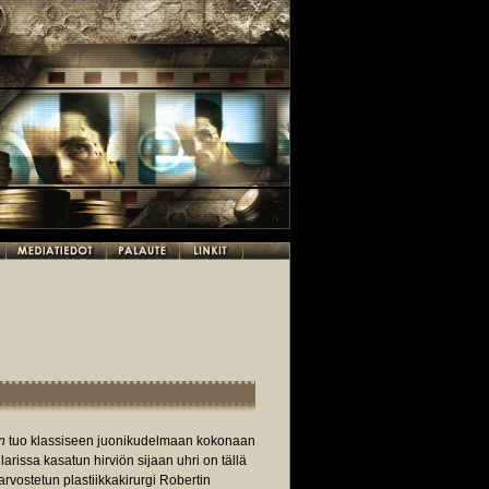
n
tuo klassiseen juonikudelmaan kokonaan
larissa kasatun hirviön sijaan uhri on tällä
arvostetun plastiikkakirurgi Robertin