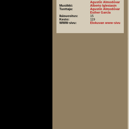
Agustín Almodóvar
Musiikki:
Alberto Iglesiasin
Tuottaja:
Agustín Almodóvar
Esther García
Ikäsuositus:
15
Kesto:
119
WWW-sivu:
Elokuvan www-sivu