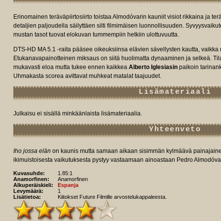
Erinomainen teräväpiirtosiirto toistaa Almodóvarin kauniit visiot rikkaina ja te
detaljien paljoudella säilyttäen silti filmimäisen luonnollisuuden. Syvyysvaiku
mustan tasot tuovat elokuvan tummempiin hetkiin ulottuvuutta.
DTS-HD MA 5.1 -raita pääsee oikeuksiinsa elävien sävellysten kautta, vaikka
Etukanavapainotteinen miksaus on siitä huolimatta dynaaminen ja selkeä. Til
mukavasti eloa mutta tukee ennen kaikkea
Alberto Iglesiasin
paikoin tarinank
Uhmakasta scorea avittavat muhkeat matalat taajuudet.
Lisämateriaali
Julkaisu ei sisällä minkäänlaista lisämateriaalia.
Yhteenveto
Iho jossa elän
on kaunis mutta samaan aikaan sisimmän kylmäävä painajainen
ikimuistoisesta vaikutuksesta pystyy vastaamaan ainoastaan Pedro Almodóva
Kuvasuhde:
1.85:1
Anamorfinen:
Anamorfinen
Alkuperäiskieli:
Espanja
Levymäärä:
1
Lisätietoa:
Kiitokset Future Filmille arvostelukappaleesta.