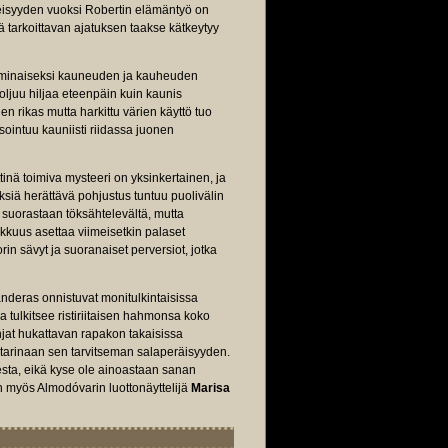
isyyden vuoksi Robertin elämäntyö on
ä tarkoittavan ajatuksen taakse kätkeytyy
ominaiseksi kauneuden ja kauheuden
ljuu hiljaa eteenpäin kuin kaunis
n rikas mutta harkittu värien käyttö tuo
intuu kauniisti riidassa juonen
inä toimiva mysteeri on yksinkertainen, ja
siä herättävä pohjustus tuntuu puolivälin
suorastaan töksähtelevältä, mutta
okkuus asettaa viimeisetkin palaset
n sävyt ja suoranaiset perversiot, jotka
nderas onnistuvat monitulkintaisissa
 tulkitsee ristiriitaisen hahmonsa koko
hjat hukattavan rapakon takaisissa
tarinaan sen tarvitseman salaperäisyyden.
esta, eikä kyse ole ainoastaan sanan
n myös Almodóvarin luottonäyttelijä
Marisa