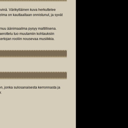
rävinä. Värikylläinen kuva herkuttelee
telma on kauttaaltaan onnistunut, ja syvät
 muu äänimaailma pysyy maltillisena.
aerottelu tuo muutamiin kohtauksiin
ertojan rooliin nousevaa musiikkia.
, jonka sulosanaisesta kerronnasta ja
r.