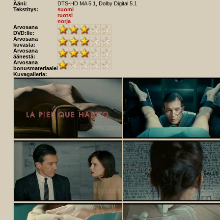
Ääni:
DTS-HD MA 5.1, Dolby Digital 5.1
Tekstitys:
suomi
ruotsi
norja
Arvosana
DVD:lle:
Arvosana
kuvasta:
Arvosana
äänestä:
Arvosana
bonusmateriaaleista:
Kuvagalleria: