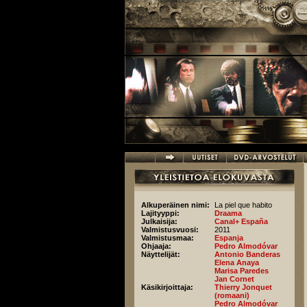
Hyppää pääsisältöön
Alkuperäinen nimi:
La piel que habito
Lajityyppi:
Draama
Julkaisija:
Canal+ España
Valmistusvuosi:
2011
Valmistusmaa:
Espanja
Ohjaaja:
Pedro Almodóvar
Näyttelijät:
Antonio Banderas
Elena Anaya
Marisa Paredes
Jan Cornet
Käsikirjoittaja:
Thierry Jonquet
(romaani)
Pedro Almodóvar