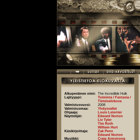
Hyppää pääsisältöön
Alkuperäinen nimi:
The Incredible Hulk
Lajityyppi:
Toiminta / Fantasia /
Tieteiselokuva
Valmistusvuosi:
2008
Valmistusmaa:
Yhdysvallat
Ohjaaja:
Louis Leterrier
Näyttelijät:
Edward Norton
Liv Tyler
Tim Roth
William Hurt
Käsikirjoittaja:
Zak Penn
Edward Norton
Musiikki:
Craig Armstrong