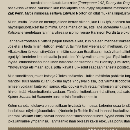
ranskalainen
Louis Leterrier
(
Transporter 1&2
,
Danny the Dog
osaavissa käsissä, varsinkin kun käsikirjoittajana löytyy sarjakuvafilmatisoin
Zak Penn
. Myös nimiosaa esittävä
Edward Norton
on ollut mukana kirjoitusty
Mutta, mutta. Jotain on mennyt jälleen kerran vikaan, kun Hulk lyö jo toisen hu
näyttelijäsuoritukset tai toiminta. Ongelmana on se, ettei
The Incredible Hulk
t
Katsojalle vieritetään lähinnä vihreä ja isompi versio
Harrison Fordista
eloku
Tarinankerrontaan ei viitsitä paljon tuhlata aikaa, kun pieleen menneet kokeet
Jos et siis tiedä miten Hulk on syntynyt, tai mitä hän yleensä on miehiään, vo
Alkutekstien jälkeen siirrytään nimittäin suoraan Brasiliaan, missä vihanhallin
ego) työskentelee limutehtaalla ja pakoilee Yhdysvaltain armeijaa. Eipä kui
löytää, etunenässään todellinen hardcore-brittirambo Emil Blonsky (
Tim Roth
Yhdysvaltoja etsimään apua, jotta ikävät Hulk-solut saadaan hänestä poistett
Mitä sanoitkaan, rakas katsoja? Toivoit näkeväsi Hulkin mättävän pahiksia tur
mahdollisuus nähdä kujanjuoksua myös Yhdysvalloissa, jota varmasti odotitki
nimeen voidaan kuitenkin sanoa, että lopuksi Hulk vetää melkoisen tehostenö
hirviöminää, Abominationia, vastaan. Tämä ei kuitenkaan riitä siihen, että sais
Spider-Manien
tai
Batmanin
uusimmista filmatisoinneista.
Kuten sanottu, elokuva on puitteiltaan hyvässä kunnossa. Leterrier osaa tehdä m
laadukkaat näyttelijäsuoritukset (Nortonin ja Rothin lisäksi ihanasti huokailev
kenraali
William Hurt
) saavat innostuneet suosionosoitukset. Syynä onkin Pen
joka jahkailee ympäriinsä. Tarvitaanko ihan oikeasti kaksi elokuvaa pohjust