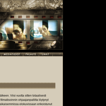
älkeen. Viisi vuotta sitten totaalisesti
matisoinnin ohjaajanpallilta löytynyt
in aikaisemmissa elokuvissaan erikoistunut