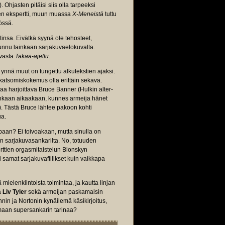
). Ohjasten pitäisi siis olla tarpeeksi
tien ekspertti, muun muassa
X-Meneistä
tuttu
össä.
tinsa. Eivätkä syynä ole tehosteet,
unnu lainkaan sarjakuvaelokuvalta.
vasta
Takaa-ajettu
.
 ynnä muut on tungettu alkutekstien ajaksi.
i katsomiskokemus olla erittäin sekava.
taa harjoittava Bruce Banner (Hulkin alter-
tenkaan aikaakaan, kunnes armeija hänet
). Tästä Bruce lähtee pakoon kohti
ua.
paan? Ei toivoakaan, mutta sinulla on
n sarjakuvasankarilta. No, totuuden
rttien orgasmitaistelun Blonskyn
i samat sarjakuvafiilikset kuin vaikkapa
ielenkiintoista toimintaa, ja kautta linjan
a
Liv Tyler
sekä armeijan paskamaisin
nin ja Nortonin kynäilemä käsikirjoitus,
amaan supersankarin tarinaa?