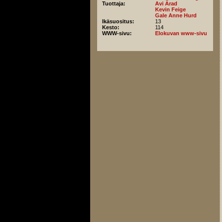
Tuottaja:
Avi Arad
Kevin Feige
Gale Anne Hurd
Ikäsuositus:
13
Kesto:
114
WWW-sivu:
Elokuvan www-sivu