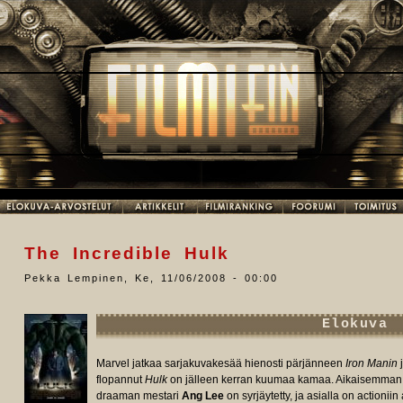
The Incredible Hulk
Pekka Lempinen
,
Ke, 11/06/2008 - 00:00
Elokuva
Marvel jatkaa sarjakuvakesää hienosti pärjänneen
Iron Manin
j
flopannut
Hulk
on jälleen kerran kuumaa kamaa. Aikaisemman fil
draaman mestari
Ang Lee
on syrjäytetty, ja asialla on actioni