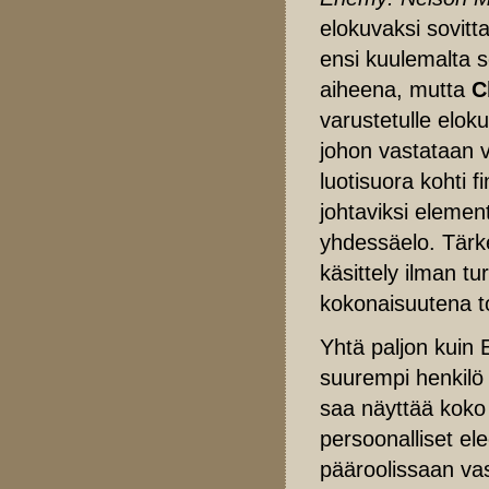
elokuvaksi sovitt
ensi kuulemalta 
aiheena, mutta
C
varustetulle elok
johon vastataan v
luotisuora kohti f
johtaviksi elemen
yhdessäelo. Tärke
käsittely ilman t
kokonaisuutena t
Yhtä paljon kuin
suurempi henkilö 
saa näyttää koko
persoonalliset el
pääroolissaan va