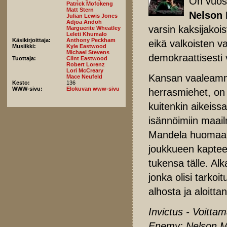
On vuosi
Patrick Mofokeng
Matt Stern
Nelson
Julian Lewis Jones
Adjoa Andoh
varsin kaksijakois
Marguerite Wheatley
Leleti Khumalo
Käsikirjoittaja:
Anthony Peckham
eikä valkoisten v
Musiikki:
Kyle Eastwood
Michael Stevens
demokraattisesti 
Tuottaja:
Clint Eastwood
Robert Lorenz
Lori McCreary
Kansan vaaleammal
Mace Neufeld
Kesto:
136
WWW-sivu:
Elokuvan www-sivu
herrasmiehet, on 
kuitenkin aikeiss
isännöimiin maai
Mandela huomaa t
joukkueen kaptee
tukensa tälle. Alk
jonka olisi tark
alhosta ja aloitt
Invictus - Voitta
Enemy: Nelson M