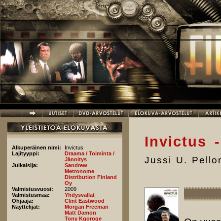
Hyppää pääsisältöön
Invictus 
Alkuperäinen nimi:
Invictus
Lajityyppi:
Draama / Toiminta /
Jussi U. Pell
Jännitys
Julkaisija:
Sandrew
Metronome
Distribution Finland
Oy
Valmistusvuosi:
2009
Valmistusmaa:
Yhdysvallat
Ohjaaja:
Clint Eastwood
Näyttelijät:
Morgan Freeman
Matt Damon
Tony Kgoroge