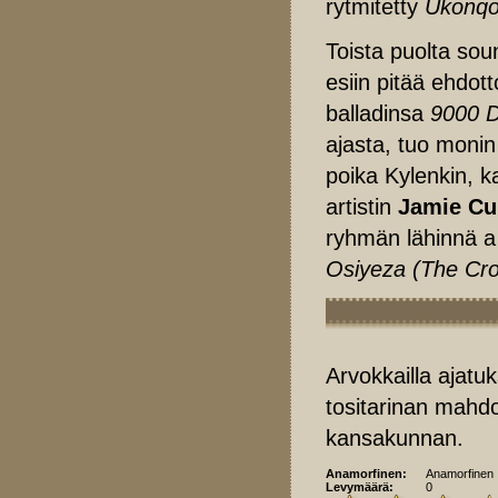
rytmitetty
Ukonqo
Toista puolta soun
esiin pitää ehdot
balladinsa
9000 
ajasta, tuo monin
poika Kylenkin, 
artistin
Jamie Cu
ryhmän lähinnä a 
Osiyeza (The Cr
Arvokkailla ajatuk
tositarinan mahdo
kansakunnan.
Anamorfinen:
Anamorfinen
Levymäärä:
0