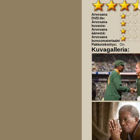
Arvosana
DVD:lle:
Arvosana
kuvasta:
Arvosana
äänestä:
Arvosana
bonusmateriaaleista:
Pakkotekstitys:
On
Kuvagalleria: