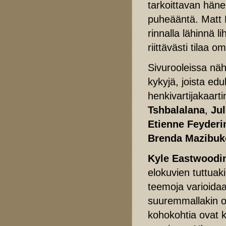
tarkoittavan hän
puheääntä. Matt 
rinnalla lähinnä l
riittävästi tilaa 
Sivurooleissa näh
kykyjä, joista e
henkivartijakaart
Tshbalalana
,
Ju
Etienne Feyderi
Brenda Mazibuk
Kyle Eastwoodi
elokuvien tuttua
teemoja varioidaan
suuremmallakin or
kohokohtia ovat 