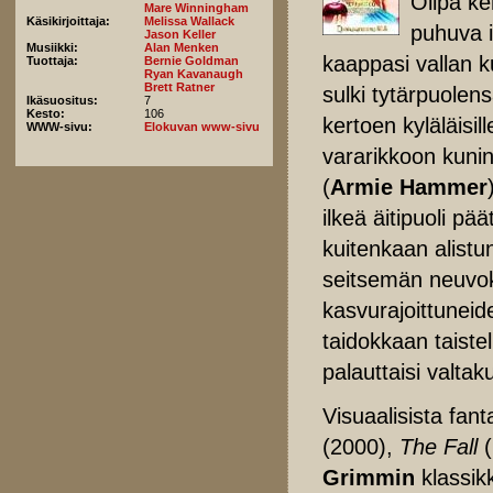
Olipa ke
Mare Winningham
Käsikirjoittaja:
Melissa Wallack
puhuva i
Jason Keller
Musiikki:
Alan Menken
kaappasi vallan 
Tuottaja:
Bernie Goldman
Ryan Kavanaugh
Brett Ratner
sulki tytärpuolen
Ikäsuositus:
7
Kesto:
106
kertoen kyläläisi
WWW-sivu:
Elokuvan www-sivu
vararikkoon kunin
(
Armie Hammer
ilkeä äitipuoli pä
kuitenkaan alist
seitsemän neuvokas
kasvurajoittuneid
taidokkaan taistel
palauttaisi valta
Visuaalisista fan
(2000),
The Fall
Grimmin
klassik