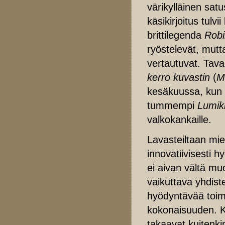
värikylläinen sat
käsikirjoitus tulv
brittilegenda
Robi
ryöstelevät, mutt
vertautuvat. Tav
kerro kuvastin
(
M
kesäkuussa, kun 
tummempi
Lumikk
valkokankaille.
Lavasteiltaan mie
innovatiivisesti 
ei aivan vältä mu
vaikuttava yhdist
hyödyntävää toimi
kokonaisuuden. K
takaavat kuitenki