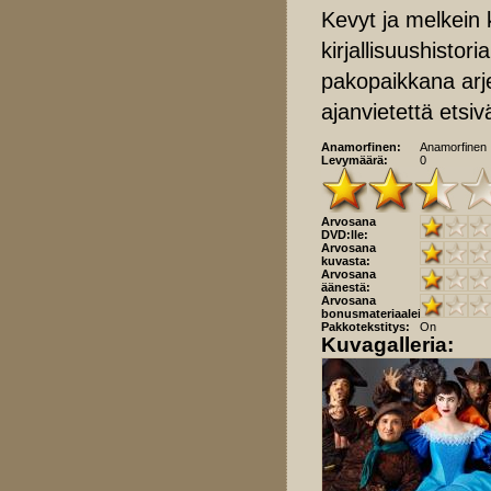
Kevyt ja melkein 
kirjallisuushisto
pakopaikkana arj
ajanvietettä etsiv
Anamorfinen:
Anamorfinen
Levymäärä:
0
Arvosana
DVD:lle:
Arvosana
kuvasta:
Arvosana
äänestä:
Arvosana
bonusmateriaaleista:
Pakkotekstitys:
On
Kuvagalleria: