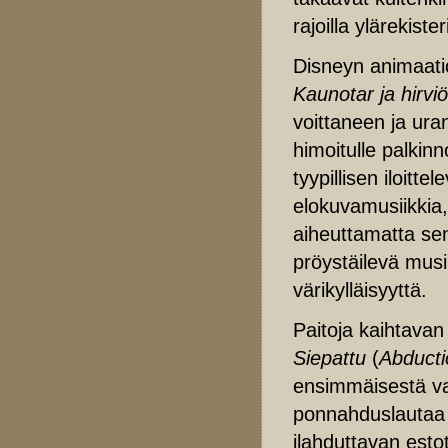
rajoilla ylärekist
Disneyn animaatio
Kaunotar ja hirviö
voittaneen ja ur
himoitulle palkin
tyypillisen iloitte
elokuvamusiikkia, 
aiheuttamatta sen
pröystäilevä musi
värikylläisyyttä.
Paitoja kaihtava
Siepattu
(
Abducti
ensimmäisestä vak
ponnahduslautaa n
ilahduttavan est