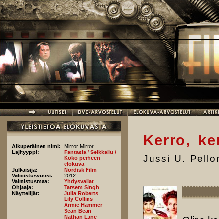
Hyppää pääsisältöön
Kerro, ke
Alkuperäinen nimi:
Mirror Mirror
Lajityyppi:
Fantasia / Seikkailu /
Jussi U. Pell
Koko perheen
elokuva
Julkaisija:
Nordisk Film
Valmistusvuosi:
2012
Valmistusmaa:
Yhdysvallat
Ohjaaja:
Tarsem Singh
Näyttelijät:
Julia Roberts
Lily Collins
Armie Hammer
Sean Bean
Nathan Lane