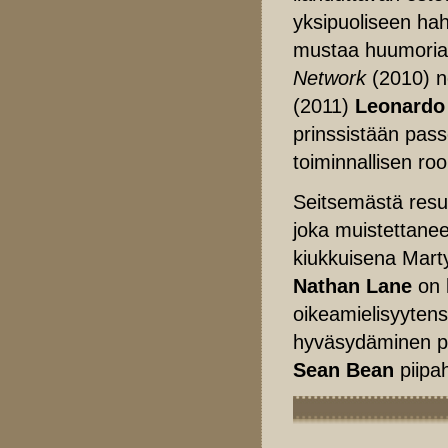
yksipuoliseen ha
mustaa huumoria.
Network
(2010) n
(2011)
Leonardo
prinssistään pass
toiminnallisen ro
Seitsemästä resu
joka muistettane
kiukkuisena Mar
Nathan Lane
on 
oikeamielisyytens
hyväsydäminen pii
Sean Bean
piipah