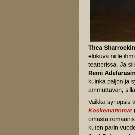
Thea Sharrocki
elokuva niille ihm
teatterissa. Ja s
Remi Adefarasi
kuinka paljon ja 
ammuttavan, sillä
Vaikka synopsis t
(
Koskemattomat
omasta romaanista
kuten parin vuod