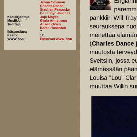
Englanni
Jenna Coleman
Charles Dance
paremmi
Stephen Peacocke
Ben Lloyd-Hughes
pankkiiri Will Tra
Käsikirjoittaja:
Jojo Moyes
Musiikki:
Graig Armstrong
Tuottaja:
Alison Owen
seurauksena nuori
Karen Rosenfelt
Ikäsuositus:
7
menettää elämäni
Kesto:
111
WWW-sivu:
Elokuvan www-sivu
(
Charles Dance
muutosta terveyd
Sveitsiin, jossa e
elämässään päämä
Louisa ”Lou” Clar
muuttaa Willin su