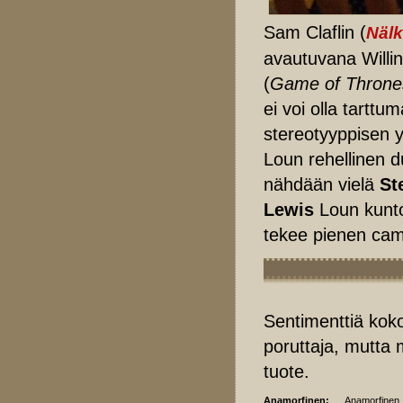
Sam Claflin (
Nälk
avautuvana Willin
(
Game of Throne
ei voi olla tartt
stereotyyppisen 
Loun rehellinen d
nähdään vielä
St
Lewis
Loun kunto
tekee pienen ca
Sentimenttiä koko
poruttaja, mutta
tuote.
Anamorfinen:
Anamorfinen