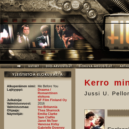
Hyppää pääsisältöön
Kerro min
Alkuperäinen nimi:
Me Before You
Lajityyppi:
Draama /
Jussi U. Pell
Romanttinen
elokuva
Julkaisija:
SF Film Finland Oy
Valmistusvuosi:
2016
Valmistusmaa:
Iso-Britannia
Ohjaaja:
Thea Sharrock
Näyttelijät:
Emilia Clarke
Sam Claflin
Janet McTeer
Vanessa Kirby
Gabrielle Downey