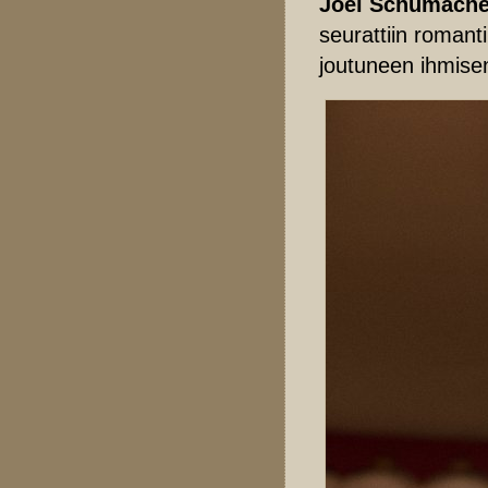
Joel Schumache
seurattiin romant
joutuneen ihmisen 