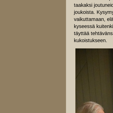
taakaksi joutunei
joukoista. Kysymy
vaikuttamaan, el
kyseessä kuitenkin
täyttää tehtäväns
kukoistukseen.