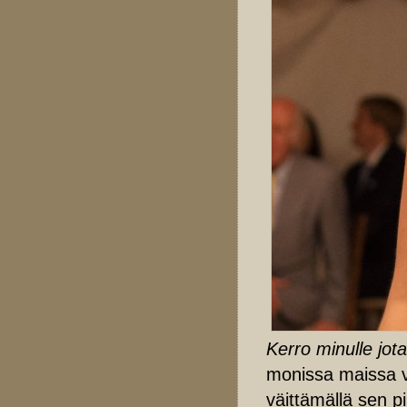
Kerro minulle jot
monissa maissa v
väittämällä sen pi