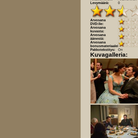
Levymäärä:
0
Arvosana
DVD:lle:
Arvosana
kuvasta:
Arvosana
äänestä:
Arvosana
bonusmateriaaleista:
Pakkotekstitys:
On
Kuvagalleria: