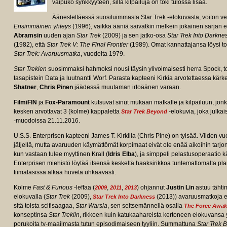
vaipuko synkkyyteen, sillä kilpailuja on toki tulossa lisää.
Äänestettäessä suosituimmasta Star Trek -elokuvasta, voiton vei
Ensimmäinen yhteys
(1996), vaikka ääniä saivatkin melkein jokainen sarjan e
Abramsin
uuden ajan
Star Trek
(2009) ja sen jatko-osa
Star Trek Into Darkne
(1982), että
Star Trek V: The Final Frontier
(1989). Omat kannattajansa löysi t
Star Trek: Avaruusmatka
, vuodelta 1979.
Star Trekien
suosimmaksi hahmoksi nousi täysin ylivoimaisesti herra Spock, toi
tasapistein Data ja luutnantti Worf. Parasta kapteeni Kirkia arvotettaessa kärke
Shatner
,
Chris Pinen
jäädessä muutaman irtoäänen varaan.
FilmiFIN
ja
Fox-Paramount
kutsuvat sinut mukaan matkalle ja kilpailuun, jonk
kesken arvottavat 3 (kolme) kappaletta
-elokuvia, joka julk
Star Trek Beyond
-muodoissa 21.11.2016.
U.S.S. Enterprisen kapteeni James T. Kirkilla (Chris Pine) on tylsää. Viiden 
jäljellä, mutta avaruuden käymättömät korpimaat eivät ole enää aikoihin tarjon
kun vastaan tulee myyttinen Krall (
Idris Elba
), ja simppeli pelastusoperaatio k
Enterprisen miehistö löytää itsensä keskeltä haaksirikkoa tuntemattomalta p
tiimalasissa alkaa huveta uhkaavasti.
Kolme
Fast & Furious
-leffaa (
,
,
) ohjannut
Justin Lin
astuu tähti
2009
2011
2013
elokuvalla (
Star Trek
(2009),
(2013)) avaruusmatkoja el
Star Trek Into Darkness
sitä toista scifisaagaa,
Star Warsia
, sen seitsemännellä osalla
The Force Awa
konseptinsa
Star Trekiin
, rikkoen kuin katukaahareista kertoneen elokuvansa 
porukoita tv-maailmasta tutun episodimaiseen tyyliin. Summattuna
Star Trek