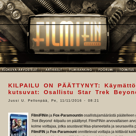
KILPAILU ON PÄÄTTYNYT: Käymättö
kutsuvat: Osallistu Star Trek Beyond
Jussi U. Pellonpää
,
Pe, 11/11/2016 - 08:21
FilmiFINin
ja
Fox-Paramountin
osallistujamäärästä päätelleen 
Trek Beyond
-kilpailu on päättynyt. FilmiFINin arvovaltaisen arv
kolme voittajaa, jotka asustavat Maa-planeetalla ja seuraavilla 
FilmiFIN
ja
Fox-Paramount
onnittelevat voittajia ja kiittävät ka