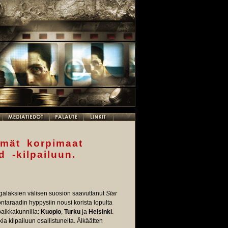
mät korpimaat
 -kilpailuun.
galaksien välisen suosion saavuttanut
Star
ontaraadin hyppysiin nousi korista lopulta
paikkakunnilla:
Kuopio
,
Turku
ja
Helsinki
.
ikkia kilpailuun osallistuneita. Älkäätten