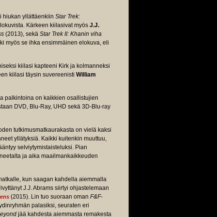
 hiukan yllättäenkiin
Star Trek:
lokuvista. Kärkeen kiilasivat myös
J.J.
ss
(2013), sekä
Star Trek II: Khanin viha
oki myös se ihka ensimmäinen elokuva, eli
seksi kiilasi kapteeni Kirk ja kolmanneksi
en kiilasi täysin suvereenisti
William
a palkintoina on kaikkien osallistujien
aistaan DVD, Blu-Ray, UHD sekä 3D-Blu-ray
vuoden tutkimusmatkaurakasta on vielä kaksi
neet yllätyksiä. Kaikki kuitenkin muuttuu,
ääntyy selviytymistaisteluksi. Pian
laneetalta ja aika maailmankaikkeuden
matkalle, kun saagan kahdella aiemmalla
vyttänyt J.J. Abrams siirtyi ohjastelemaan
(2015). Lin tuo suoraan oman
F&F
-
kens
ydinryhmän palasiksi, seuraten eri
 Beyond
jää kahdesta aiemmasta remakesta