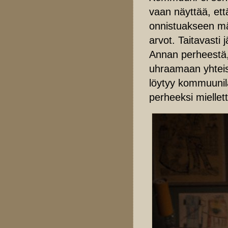
vaan näyttää, ett
onnistuakseen mää
arvot. Taitavasti 
Annan perheestä, 
uhraamaan yhteis
löytyy kommuunil
perheeksi miellet