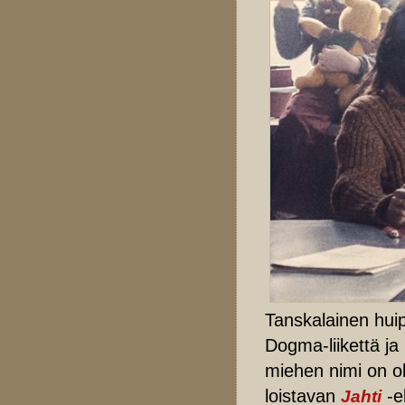
Tanskalainen hui
Dogma-liikettä ja 
miehen nimi on oll
loistavan
-e
Jahti