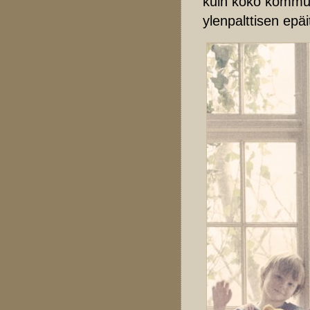
kuin koko kommuu
ylenpalttisen epä