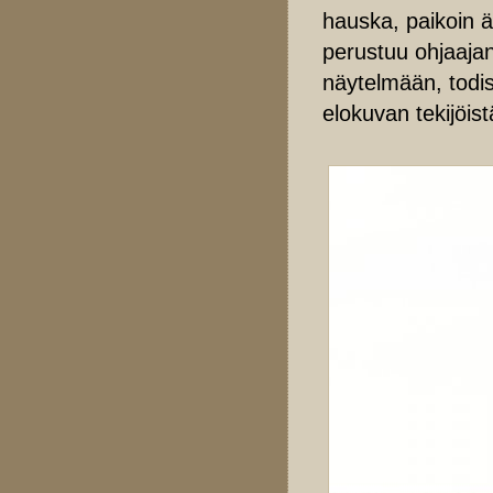
hauska, paikoin 
perustuu ohjaajan
näytelmään, todi
elokuvan tekijöist