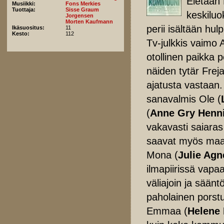
Eletään
Musiikki:
Fons Merkies
Tuottaja:
Sisse Graum
keskiluo
Jorgensen
Morten Kaufmann
perii isältään hu
Ikäsuositus:
11
Kesto:
112
Tv-julkkis vaimo 
otollinen paikka 
näiden tytär Freja
ajatusta vastaan
sanavalmis Ole (
(
Anne Gry Henn
vakavasti saiaras
saavat myös maah
Mona (
Julie Agn
ilmapiirissä vapa
väliajoin ja sää
paholainen porstu
Emmaa (
Helene