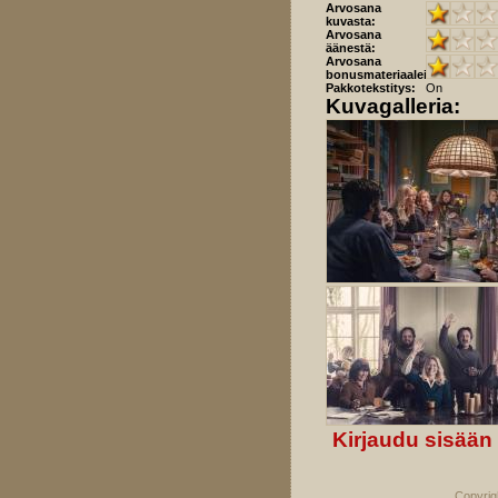
Arvosana
kuvasta:
Arvosana
äänestä:
Arvosana
bonusmateriaaleista:
Pakkotekstitys:
On
Kuvagalleria:
Kirjaudu sisään
Copyrig