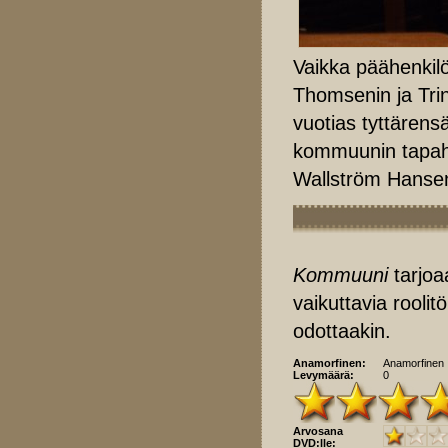
Vaikka päähenkilö
Thomsenin ja Trin
vuotias tyttärens
kommuunin tapaht
Wallström Hansen
Kommuuni
tarjoa
vaikuttavia rooli
odottaakin.
Anamorfinen:
Anamorfinen
Levymäärä:
0
Arvosana
DVD:lle: