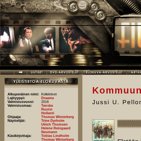
Hyppää pääsisältöön
Kommuun
Alkuperäinen nimi:
Kollektivet
Lajityyppi:
Draama
Jussi U. Pell
Valmistusvuosi:
2016
Valmistusmaa:
Tanska
Ruotsi
Hollanti
Ohjaaja:
Thomas Winterberg
Näyttelijät:
Trine Dyrholm
Ulrich Thomsen
Helene Reingaard
Neumann
Käsikirjoittaja:
Tobias Lindholm
Thomas Winterberg