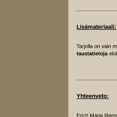
Lisämateriaali:
Tarjolla on vain 
taustatietoja
elok
Yhteenveto:
Erich Maria Rema