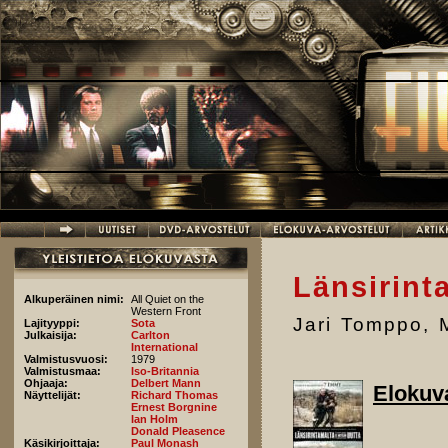
Hyppää pääsisältöön
Länsirint
Alkuperäinen nimi:
All Quiet on the
Western Front
Jari Tomppo
,
Lajityyppi:
Sota
Julkaisija:
Carlton
International
Valmistusvuosi:
1979
Valmistusmaa:
Iso-Britannia
Ohjaaja:
Delbert Mann
Elokuv
Näyttelijät:
Richard Thomas
Ernest Borgnine
Ian Holm
Donald Pleasence
Käsikirjoittaja:
Paul Monash