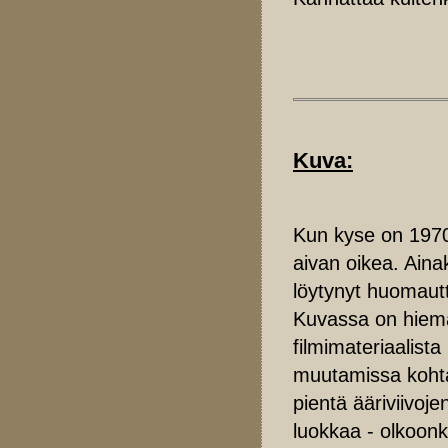
Kuva:
Kun kyse on 1970
aivan oikea. Aina
löytynyt huomautt
Kuvassa on hiema
filmimateriaalista
muutamissa kohtau
pientä ääriviivoje
luokkaa - olkoonk