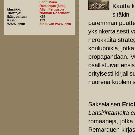
Erich Maria
Kautta k
Remarque (kirja)
Musiikki:
Allyn Ferguson
sitäkin 
Tuottaja:
Norman Rosemont
Ikäsuositus:
K15
Kesto:
123
paremman puuttee
WWW-sivu:
Elokuvan www-sivu
yksinkertaisesti va
nerokkaita strate
koulupoikia, jotk
propagandaan. Vu
osallistuivat ensis
erityisesti kirjal
nuorena kuolemis
Saksalaisen
Eric
Länsirintamalta e
romaaneja, jotka
Remarquen kirjas