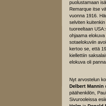
puolustamaan isä
Remarque itse vä
vuonna 1916. Hän 
selviten kuitenkin
tuoreeltaan USA:
ohjaama elokuva k
sotaelokuviin av
kertoo se, että 
kiellettiin saksa
elokuva oli pann
Nyt arvostelun k
Delbert Mannin
o
päähenkilön, Pau
Sivurooleissa esii
Holm
ja
Donald 