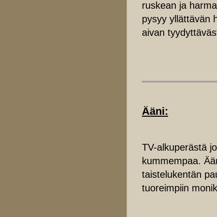
ruskean ja harma
pysyy yllättävän 
aivan tyydyttäväst
Ääni:
TV-alkuperästä jo
kummempaa. Äänira
taistelukentän pa
tuoreimpiin monik