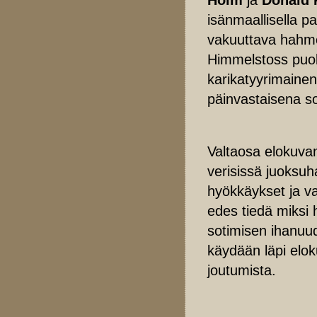
isänmaallisella p
vakuuttava hahmo
Himmelstoss puol
karikatyyrimainen
päinvastaisena so
Valtaosa elokuvan
verisissä juoksuh
hyökkäykset ja va
edes tiedä miksi h
sotimisen ihanuu
käydään läpi elok
joutumista.