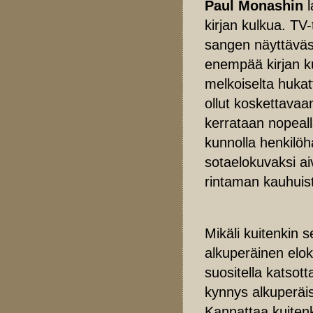
Paul Monashin
l
kirjan kulkua. TV
sangen näyttäväst
enempää kirjan k
melkoiselta hukatt
ollut koskettavaa
kerrataan nopeal
kunnolla henkilöh
sotaelokuvaksi a
rintaman kauhuist
Mikäli kuitenkin 
alkuperäinen eloku
suositella katsotta
kynnys alkuperäi
Kannattaa kuitenk