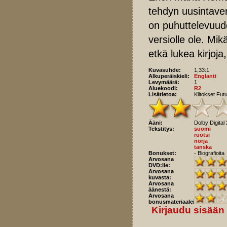
tehdyn uusintaver
on puhuttelevuude
versiolle ole. Mi
etkä lukea kirjoj
Kuvasuhde:
1,33:1
Alkuperäiskieli:
Englanti
Levymäärä:
1
Aluekoodi:
R2
Lisätietoa:
Kiitokset Fut
Ääni:
Dolby Digital
Tekstitys:
suomi
ruotsi
norja
tanska
Bonukset:
- Biografioita
Arvosana
DVD:lle:
Arvosana
kuvasta:
Arvosana
äänestä:
Arvosana
bonusmateriaaleista:
Kirjaudu sisään