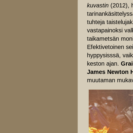
kuvastin
(2012), h
tarinankäsittelys
tuhteja taisteluja
vastapainoksi val
taikametsän monim
Efektivetoinen se
hyppysisssä, vaik
keston ajan.
Grai
James Newton 
muutaman muka