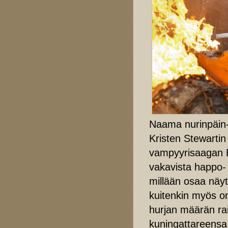
Naama nurinpäin
Kristen Stewartin
vampyyrisaagan Be
vakavista happo- j
millään osaa näyt
kuitenkin myös on
hurjan määrän rai
kuningattareensa 