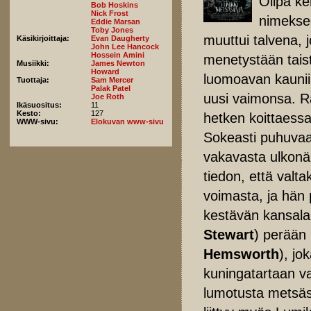
Olipa ke
Bob Hoskins
Nick Frost
nimeksee
Eddie Marsan
Toby Jones
muuttui talvena, j
Käsikirjoittaja:
Evan Daugherty
John Lee Hancock
Hossein Amini
menetystään taist
Musiikki:
James Newton
Howard
luomoavan kauni
Tuottaja:
Sam Mercer
Palak Patel
uusi vaimonsa. Ra
Joe Roth
Ikäsuositus:
11
Kesto:
127
hetken koittaess
WWW-sivu:
Elokuvan www-sivu
Sokeasti puhuvaan
vakavasta ulkonä
tiedon, että valt
voimasta, ja hän
kestävän kansala
Stewart
) perään
Hemsworth
), jo
kuningatartaan v
lumotusta metsäs