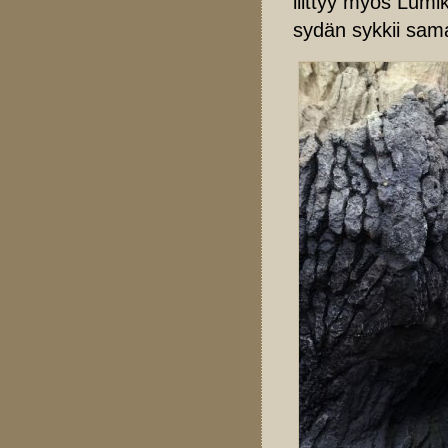
liittyy myös Lumi
sydän sykkii sama