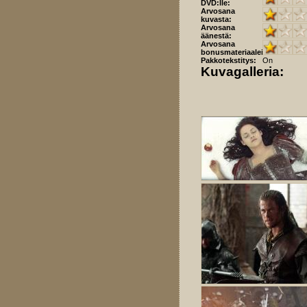
DVD:lle:
Arvosana
kuvasta:
Arvosana
äänestä:
Arvosana
bonusmateriaaleista:
Pakkotekstitys:
On
Kuvagalleria: