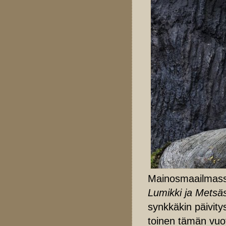
Mainosmaailmass
Lumikki ja Metsäs
synkkäkin päivit
toinen tämän vuot