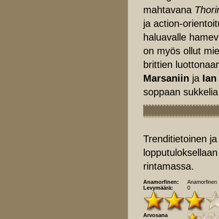
mahtavana
Thori
ja action-orientoi
haluavalle hamevä
on myös ollut mieh
brittien luottona
Marsaniin
ja
Ian
soppaan sukkelia
Trenditietoinen ja
lopputuloksellaan
rintamassa.
Anamorfinen:
Anamorfinen
Levymäärä:
0
Arvosana