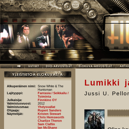
Hyppää pääsisältöön
Lumikki j
Alkuperäinen nimi:
Snow White & The
Huntsman
Jussi U. Pell
Lajityyppi:
Fantasia / Seikkailu /
Toiminta
Julkaisija:
Finnkino OY
Valmistusvuosi:
2012
Valmistusmaa:
Yhdysvallat
Ohjaaja:
Rupert Sanders
Näyttelijät:
Kristen Stewart
Chris Hemsworth
Charlize Theron
Sam Claflin
Ian McShane