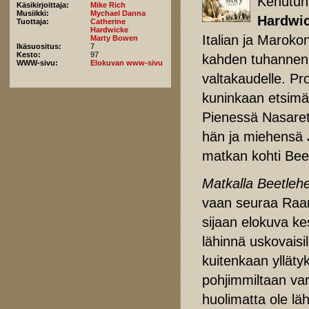
Kehutun
Käsikirjoittaja:
Mike Rich
Musiikki:
Mychael Danna
Hardwi
Tuottaja:
Catherine
Hardwicke
Italian ja Maroko
Marty Bowen
Ikäsuositus:
7
Kesto:
97
kahden tuhannen
WWW-sivu:
Elokuvan www-sivu
valtakaudelle. Pr
kuninkaan etsimä
Pienessä Nasaret
hän ja miehensä
matkan kohti Bee
Matkalla Beetleh
vaan seuraa Raama
sijaan elokuva k
lähinnä uskovaisi
kuitenkaan yllät
pohjimmiltaan var
huolimatta ole l