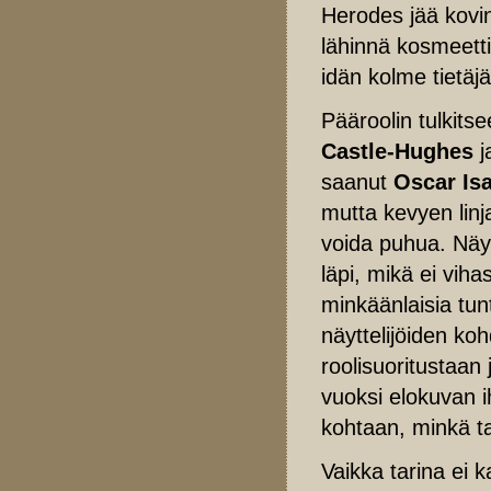
Herodes jää kovi
lähinnä kosmeetti
idän kolme tietäj
Pääroolin tulkits
Castle-Hughes
j
saanut
Oscar Is
mutta kevyen lin
voida puhua. Näytt
läpi, mikä ei vih
minkäänlaisia tun
näyttelijöiden ko
roolisuoritustaa
vuoksi elokuvan ih
kohtaan, minkä ta
Vaikka tarina ei 