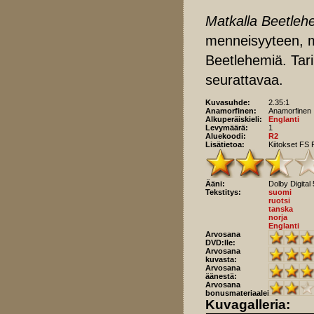
Matkalla Beetleh
menneisyyteen, mi
Beetlehemiä. Tari
seurattavaa.
Kuvasuhde:
2.35:1
Anamorfinen:
Anamorfinen
Alkuperäiskieli:
Englanti
Levymäärä:
1
Aluekoodi:
R2
Lisätietoa:
Kiitokset FS 
Ääni:
Dolby Digital 
Tekstitys:
suomi
ruotsi
tanska
norja
Englanti
Arvosana
DVD:lle:
Arvosana
kuvasta:
Arvosana
äänestä:
Arvosana
bonusmateriaaleista:
Kuvagalleria: