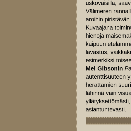
uskovaisilla, saav
Välimeren rannall
aroihin piristävän
Kuvaajana toimi
hienoja maisemaku
kaipuun etelämmä
lavastus, vaikkak
esimerkiksi toise
Mel Gibsonin
Pa
autenttisuuteen y
herättämien suuri
lähinnä vain vis
yllätyksettömäst
asiantuntevasti.