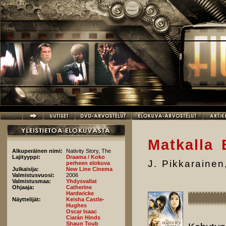
Hyppää pääsisältöön
Matkalla 
Alkuperäinen nimi:
Nativity Story, The
Lajityyppi:
Draama / Koko
J. Pikkarainen
perheen elokuva
Julkaisija:
New Line Cinema
Valmistusvuosi:
2006
Valmistusmaa:
Yhdysvallat
Ohjaaja:
Catherine
Hardwicke
Näyttelijät:
Keisha Castle-
Hughes
Oscar Isaac
Ciarán Hinds
Shaun Toub