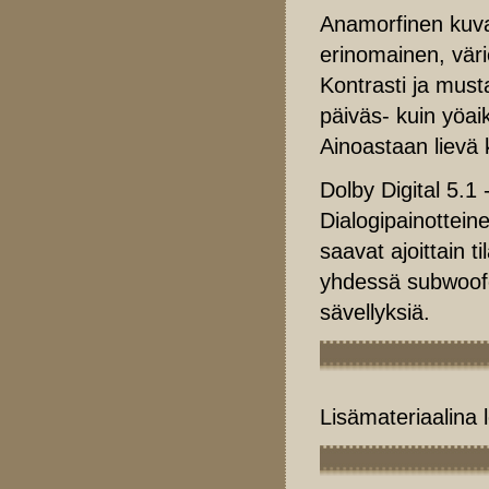
Anamorfinen kuva 
erinomainen, väri
Kontrasti ja must
päiväs- kuin yöaik
Ainoastaan lievä 
Dolby Digital 5.1 
Dialogipainottein
saavat ajoittain t
yhdessä subwoofe
sävellyksiä.
Lisämateriaalina 