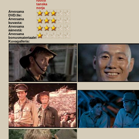
ruotsi
tanska
norja
Arvosana
DVD:lle:
Arvosana
kuvasta:
Arvosana
äänestä:
Arvosana
bonusmateriaaleista:
Kuvagalleria: