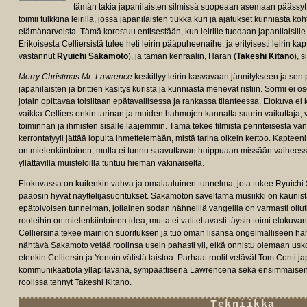
tämän takia japanilaisten silmissä suopeaan asemaan päässy
toimii tulkkina leirillä, jossa japanilaisten tiukka kuri ja ajatukset kunniasta 
elämänarvoista. Tämä korostuu entisestään, kun leirille tuodaan japanilaisille
Erikoisesta Celliersistä tulee heti leirin pääpuheenaihe, ja erityisesti leirin 
vastannut
Ryuichi Sakamoto
), ja tämän kenraalin, Haran (
Takeshi Kitano
), 
Merry Christmas Mr. Lawrence
keskittyy leirin kasvavaan jännitykseen ja sen 
japanilaisten ja brittien käsitys kurista ja kunniasta menevät ristiin. Sormi ei
jotain opittavaa toisiltaan epätavallisessa ja rankassa tilanteessa. Elokuva ei
vaikka Celliers onkin tarinan ja muiden hahmojen kannalta suurin vaikuttaja,
toiminnan ja ihmisten sisälle laajemmin. Tämä tekee filmistä perinteisestä va
kerrontatyyli jättää lopulta ihmettelemään, mistä tarina oikein kertoo. Kapteeni
on mielenkiintoinen, mutta ei tunnu saavuttavan huippuaan missään vaiheess
yllättävillä muisteloilla tuntuu hieman väkinäiseltä.
Elokuvassa on kuitenkin vahva ja omalaatuinen tunnelma, jota tukee Ryuichi
pääosin hyvät näyttelijäsuoritukset. Sakamoton säveltämä musiikki on kaunist
epätoivoisen tunnelman, jollainen sodan nähneillä vangeilla on varmasti ollut
rooleihin on mielenkiintoinen idea, mutta ei valitettavasti täysin toimi eloku
Celliersinä tekee mainion suorituksen ja tuo oman lisänsä ongelmalliseen h
nähtävä Sakamoto vetää roolinsa usein pahasti yli, eikä onnistu olemaan usk
etenkin Celliersin ja Yonoin välistä taistoa. Parhaat roolit vetävät Tom Conti jap
kommunikaatiota ylläpitävänä, sympaattisena Lawrencena sekä ensimmäisen
roolissa tehnyt Takeshi Kitano.
Tekniikka