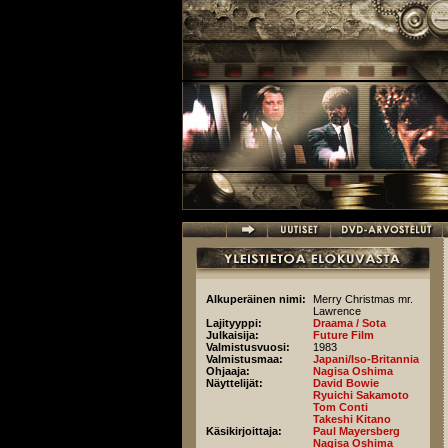
Hyppää pääsisältöön
Alkuperäinen nimi:
Merry Christmas mr.
Lawrence
Lajityyppi:
Draama / Sota
Julkaisija:
Future Film
Valmistusvuosi:
1983
Valmistusmaa:
Japani/Iso-Britannia
Ohjaaja:
Nagisa Oshima
Näyttelijät:
David Bowie
Ryuichi Sakamoto
Tom Conti
Takeshi Kitano
Käsikirjoittaja:
Paul Mayersberg
Nagisa Oshima