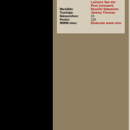
Laurens Van der
Post (romaani)
Musiikki:
Ryuichi Sakamoto
Tuottaja:
Jeremy Thomas
Ikäsuositus:
15
Kesto:
118
WWW-sivu:
Elokuvan www-sivu