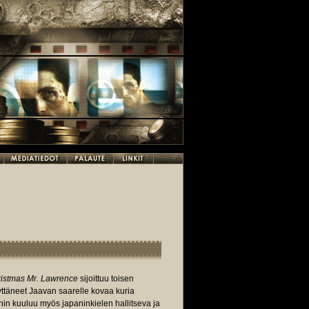
ristmas Mr. Lawrence
sijoittuu toisen
ttäneet Jaavan saarelle kovaa kuria
eihin kuuluu myös japaninkielen hallitseva ja