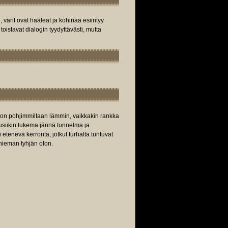
värit ovat haaleat ja kohinaa esiintyy
toistavat dialogin tyydyttävästi, mutta
on pohjimmiltaan lämmin, vaikkakin rankka
 musiikin tukema jännä tunnelma ja
 etenevä kerronta, jotkut turhalta tuntuvat
 hieman tyhjän olon.