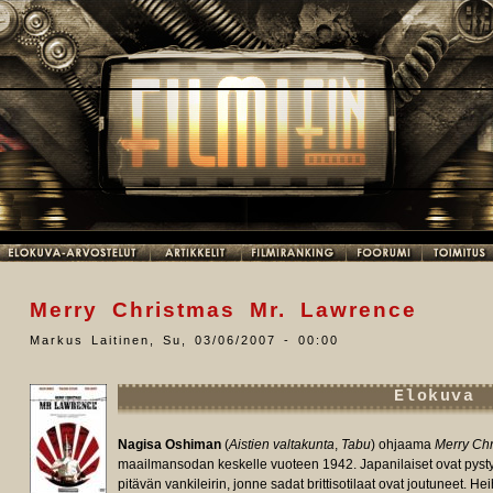
Merry Christmas Mr. Lawrence
Markus Laitinen
,
Su, 03/06/2007 - 00:00
Elokuva
Nagisa Oshiman
(
Aistien valtakunta
,
Tabu
) ohjaama
Merry Ch
maailmansodan keskelle vuoteen 1942. Japanilaiset ovat pysty
pitävän vankileirin, jonne sadat brittisotilaat ovat joutuneet. H