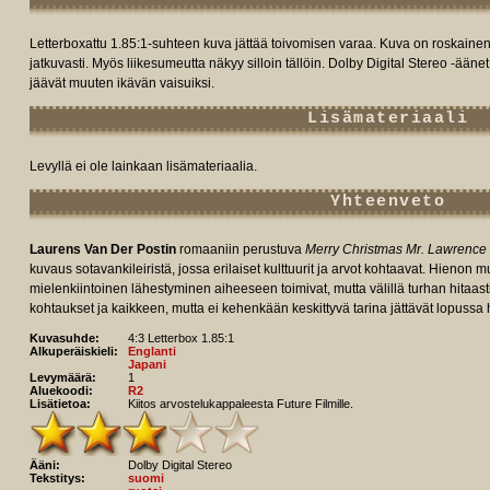
Letterboxattu 1.85:1-suhteen kuva jättää toivomisen varaa. Kuva on roskainen, 
jatkuvasti. Myös liikesumeutta näkyy silloin tällöin. Dolby Digital Stereo -äänet 
jäävät muuten ikävän vaisuiksi.
Lisämateriaali
Levyllä ei ole lainkaan lisämateriaalia.
Yhteenveto
Laurens Van Der Postin
romaaniin perustuva
Merry Christmas Mr. Lawrence
kuvaus sotavankileiristä, jossa erilaiset kulttuurit ja arvot kohtaavat. Hienon
mielenkiintoinen lähestyminen aiheeseen toimivat, mutta välillä turhan hitaasti
kohtaukset ja kaikkeen, mutta ei kehenkään keskittyvä tarina jättävät lopussa
Kuvasuhde:
4:3 Letterbox 1.85:1
Alkuperäiskieli:
Englanti
Japani
Levymäärä:
1
Aluekoodi:
R2
Lisätietoa:
Kiitos arvostelukappaleesta Future Filmille.
Ääni:
Dolby Digital Stereo
Tekstitys:
suomi