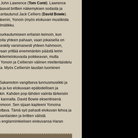
t John Lawrence (
Tom Conti
). Lawrence
kohtaavat brittien näkemyksen sodasta ja
 antautunut Jack Celliers (
David Bowie
).
kapteenin, Yonoin (myös elokuvan musiikista
silmätikku.
purkautumiseen erilaisin keinoin, kun
 osoita yhteen pahaan, vaan jokaisella on
 keskity varsinaisesti yhteen hahmoon,
 vaan yrittää enemmänkin päästä leirin
nkileirielokuvasta poikkeavan, mutta
 Yonoin ja Celliersin välinen mieltentaistelu
a. Myös Celliersin taustan luominen
 Sakamoton vangitseva tunnusmusiikki ja
a ja luo elokuvaan epätodellisen ja
kin. Kahden pop-tähden valinta tärkeisiin
van kannalta. David Bowie eksentrisenä
ahmoon. Sen sijaan kapteeni Yonoina
ottava. Tämä syö pahasti elokuvan tehoa ja
anilaisten ja brittien välistä
 englanninkielisen elokuvansa Haran