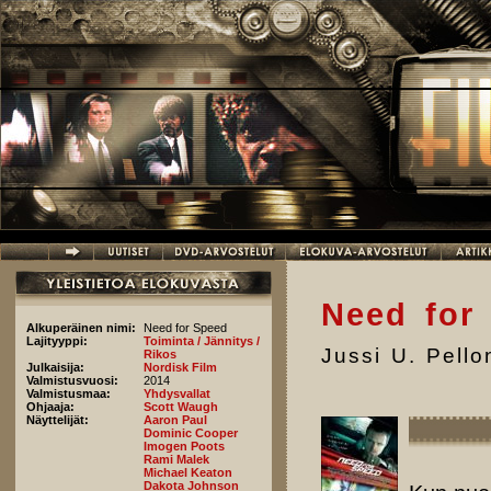
Hyppää pääsisältöön
Need for
Alkuperäinen nimi:
Need for Speed
Lajityyppi:
Toiminta / Jännitys /
Jussi U. Pell
Rikos
Julkaisija:
Nordisk Film
Valmistusvuosi:
2014
Valmistusmaa:
Yhdysvallat
Ohjaaja:
Scott Waugh
Näyttelijät:
Aaron Paul
Dominic Cooper
Imogen Poots
Rami Malek
Michael Keaton
Dakota Johnson