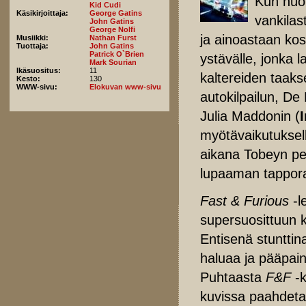
Kun nuor
Kid Cudi
Käsikirjoittaja:
George Gatins
vankilas
John Gatins
George Nolfi
ja ainoastaan kos
Musiikki:
Nathan Furst
Tuottaja:
John Gatins
Patrick O`Brien
ystävälle, jonka 
Mark Sourian
Ikäsuositus:
11
kaltereiden taaks
Kesto:
130
WWW-sivu:
Elokuvan www-sivu
autokilpailun, D
Julia Maddonin (
myötävaikutuksel
aikana Tobeyn per
lupaaman tapporah
Fast & Furious
-l
supersuosittuun k
Entisenä stunttin
haluaa ja pääpain
Puhtaasta
F&F
-k
kuvissa paahdetaa