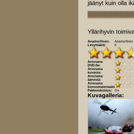
jäänyt kuin olla i
Yllärihyvin toimiv
Anamorfinen:
Anamorfinen
Levymäärä:
0
Arvosana
DVD:lle:
Arvosana
kuvasta:
Arvosana
äänestä:
Arvosana
bonusmateriaaleista:
Pakkotekstitys:
On
Kuvagalleria: