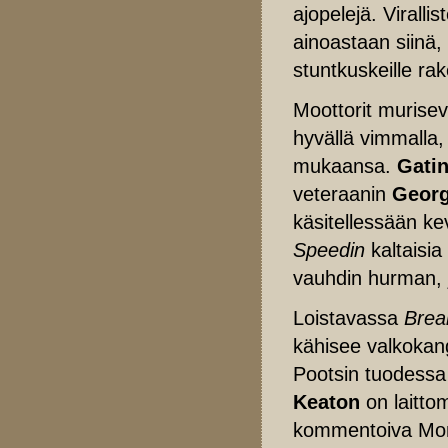
ajopelejä. Viralli
ainoastaan siinä, 
stuntkuskeille ra
Moottorit murisev
hyvällä vimmalla,
mukaansa.
Gatin
veteraanin
Georg
käsitellessään ke
Speedin
kaltaisi
vauhdin hurman, j
Loistavassa
Brea
kähisee valkokan
Pootsin tuodessa 
Keaton
on laittom
kommentoiva Mona