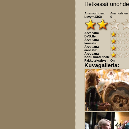
Hetkessä unohdett
Anamorfinen:
Anamorfinen
Levymäärä:
0
Arvosana
DVD:lle:
Arvosana
kuvasta:
Arvosana
äänestä:
Arvosana
bonusmateriaaleista:
Pakkotekstitys:
On
Kuvagalleria: