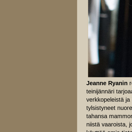
Jeanne Ryanin
r
teinijännäri tarj
verkkopeleistä ja
tylsistyneet nuo
tahansa mammonan
niistä vaaroista, 