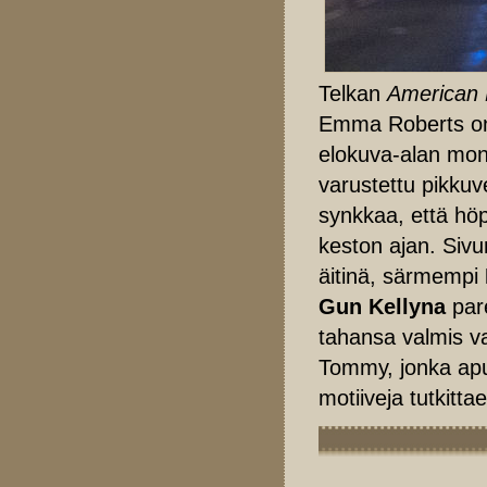
Telkan
American 
Emma Roberts on 
elokuva-alan mo
varustettu pikkuv
synkkaa, että höpö
keston ajan. Siv
äitinä, särmempi
Gun Kellyna
par
tahansa valmis va
Tommy, jonka apu
motiiveja tutkitta