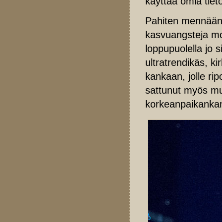
käyttää omia tiet
Pahiten mennään m
kasvuangsteja mod
loppupuolella jo 
ultratrendikäs, k
kankaan, jolle ri
sattunut myös m
korkeanpaikanka