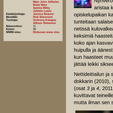
Nyhverö
Marc John Jefferies
Brian Marc
aristaa k
Samira Wiley
Juliette Lewis
opiskelupaikan k
Käsikirjoittaja:
Jessica Sharzer
Musiikki:
Rob Simonsen
Tuottaja:
Anthony Katagas
tunteitaan salais
Allison Shearmur
Ikäsuositus:
11
netissä kulovalke
Kesto:
96
WWW-sivu:
Elokuvan www-sivu
keksimiä haasteita
koko ajan kasvav
huipulla ja äänes
kun haasteet muut
jättää leikki siks
Nettideittailun 
dokkarin (2010), 
(osat
3
ja
4
, 201
kuvittavat teineil
mutta ilman sen 