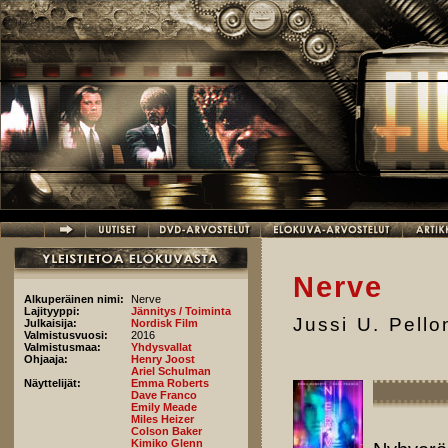
Hyppää pääsisältöön
Nerve
Alkuperäinen nimi:
Nerve
Lajityyppi:
Jännitys / Toiminta
Jussi U. Pell
Julkaisija:
Nordisk Film
Valmistusvuosi:
2016
Valmistusmaa:
Yhdysvallat
Ohjaaja:
Henry Joost
Ariel Schulman
Näyttelijät:
Emma Roberts
Dave Franco
Emily Meade
Miles Heizer
Colson Baker
Kimiko Glenn