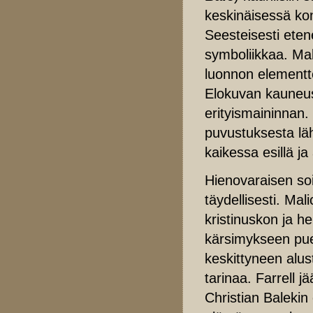
keskinäisessä kont
Seesteisesti eten
symboliikkaa. Mal
luonnon elementte
Elokuvan kauneus
erityismaininnan.
puvustuksesta lä
kaikessa esillä ja 
Hienovaraisen soi
täydellisesti. Ma
kristinuskon ja 
kärsimykseen pue
keskittyneen alus
tarinaa. Farrell j
Christian Balekin