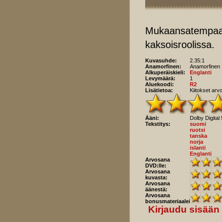
Mukaansatempaava 
kaksoisroolissa.
Kuvasuhde:
2.35:1
Anamorfinen:
Anamorfinen
Alkuperäiskieli:
Englanti
Levymäärä:
1
Aluekoodi:
R2
Lisätietoa:
Kiitokset arv
Ääni:
Dolby Digital 
Tekstitys:
suomi
ruotsi
tanska
norja
islanti
Englanti
Arvosana
DVD:lle:
Arvosana
kuvasta:
Arvosana
äänestä:
Arvosana
bonusmateriaaleista:
Kirjaudu sisään