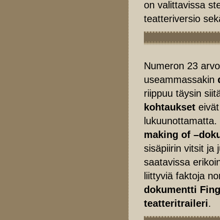
on valittavissa st
teatteriversio se
Numeron 23 arvoi
useammassakin
riippuu täysin si
kohtaukset
eivät
lukuunottamatta.
making of –dok
sisäpiirin vitsit j
saatavissa eriko
liittyviä faktoja 
dokumentti Fing
teatteritraileri
.