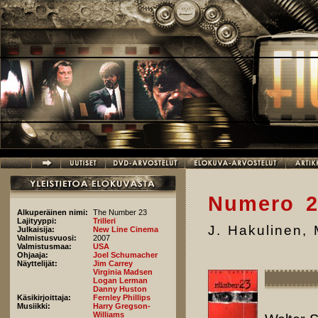
Hyppää pääsisältöön
Numero 2
Alkuperäinen nimi:
The Number 23
Lajityyppi:
Trilleri
J. Hakulinen
,
Julkaisija:
New Line Cinema
Valmistusvuosi:
2007
Valmistusmaa:
USA
Ohjaaja:
Joel Schumacher
Näyttelijät:
Jim Carrey
Virginia Madsen
Logan Lerman
Danny Huston
Käsikirjoittaja:
Fernley Phillips
Musiikki:
Harry Gregson-
Williams