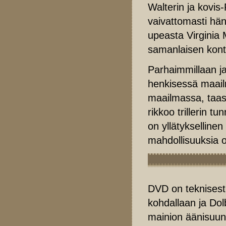
Walterin ja kovis
vaivattomasti hä
upeasta Virginia 
samanlaisen kont
Parhaimmillaan j
henkisessä maailm
maailmassa, taas
rikkoo trillerin t
on yllätyksellinen
mahdollisuuksia 
DVD on teknisesti
kohdallaan ja Dolb
mainion äänisuunn