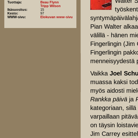
Walter S
Tuottaja:
Beau Flynn
Tripp Wilson
työskent
Ikäsuositus:
15
Kesto:
97
syntymäpäivälahja
WWW-sivu:
Elokuvan www-sivu
Pian Walter alkaa
välillä - hänen m
Fingerlingin (Jim
Fingerlingin pak
menneisyydestä p
Vaikka
Joel Sch
muassa kaksi tod
myös aidosti miele
Rankka päivä
ja
kategoriaan, sill
varpaillaan pitävä
on täysin loistavi
Jim Carrey esitte