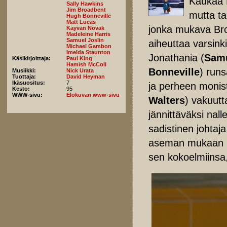
Kaukaa 
Sally Hawkins
Jim Broadbent
mutta ta
Hugh Bonneville
Matt Lucas
jonka mukava Br
Kayvan Novak
Madeleine Harris
Samuel Joslin
aiheuttaa varsink
Michael Gambon
Imelda Staunton
Jonathania (
Samu
Käsikirjoittaja:
Paul King
Hamish McColl
Bonneville
) runs
Musiikki:
Nick Urata
Tuottaja:
David Heyman
Ikäsuositus:
7
ja perheen monist
Kesto:
95
WWW-sivu:
Elokuvan www-sivu
Walters
) vakuutt
jännittäväksi nal
sadistinen johtaja 
aseman mukaan Pa
sen kokoelmiinsa,