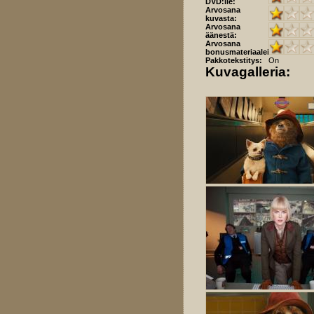
DVD:lle:
Arvosana
kuvasta:
Arvosana
äänestä:
Arvosana
bonusmateriaaleista:
Pakkotekstitys:
On
Kuvagalleria: