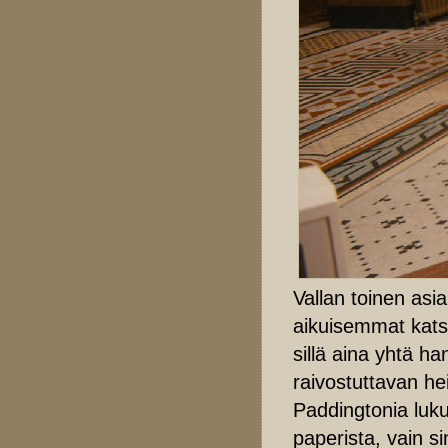
Vallan toinen asia
aikuisemmat kats
sillä aina yhtä ha
raivostuttavan h
Paddingtonia luku
paperista, vain si