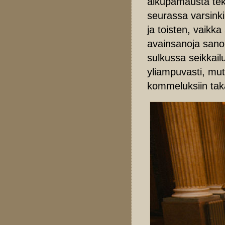
alkupamausta tekn
seurassa varsink
ja toisten, vaikka
avainsanoja sano
sulkussa seikkailu
yliampuvasti, mutt
kommeluksiin taka