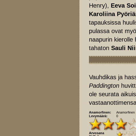
Henry),
Eeva So
Karoliina Pyöri
tapauksissa huuli
pulassa ovat myö
naapurin kierolle
tahaton
Sauli Ni
Vauhdikas ja hass
Paddington
huvitt
ole seurata aiku
vastaanottimens
Anamorfinen:
Anamorfinen
Levymäärä:
0
Arvosana