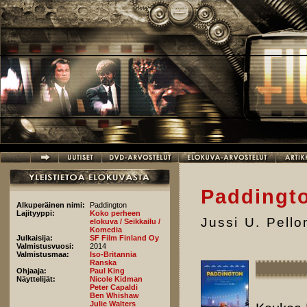
Hyppää pääsisältöön
Paddingt
Alkuperäinen nimi:
Paddington
Lajityyppi:
Koko perheen
Jussi U. Pell
elokuva / Seikkailu /
Komedia
Julkaisija:
SF Film Finland Oy
Valmistusvuosi:
2014
Valmistusmaa:
Iso-Britannia
Ranska
Ohjaaja:
Paul King
Näyttelijät:
Nicole Kidman
Peter Capaldi
Ben Whishaw
Julie Walters