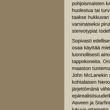
pohjoismaisten kat
huolestua tai tur
taakse hukkuva
varsinaiseksi pir
stereotypiat todell
Sopivasti edellise
osaa käyttää miek
luonnollisesti ain
tappokoneita. Onh
maaston tuntemus
John McLanekin sa
kohtalaisen hieno
järjettömänä viih
epärealistisuude
Aaveen ja Starfir
lukuun ottamatta 