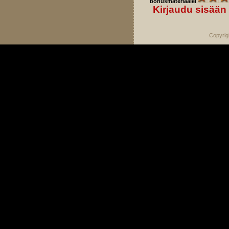
bonusmateriaaleista:
Kirjaudu sisään
Copyrig