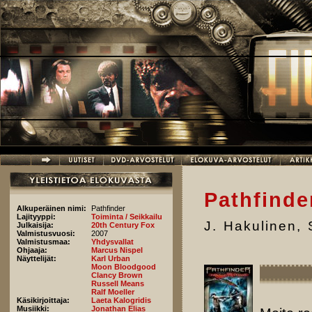
Hyppää pääsisältöön
Pathfinde
Alkuperäinen nimi:
Pathfinder
Lajityyppi:
Toiminta / Seikkailu
J. Hakulinen
,
Julkaisija:
20th Century Fox
Valmistusvuosi:
2007
Valmistusmaa:
Yhdysvallat
Ohjaaja:
Marcus Nispel
Näyttelijät:
Karl Urban
Moon Bloodgood
Clancy Brown
Russell Means
Ralf Moeller
Käsikirjoittaja:
Laeta Kalogridis
Musiikki:
Jonathan Elias