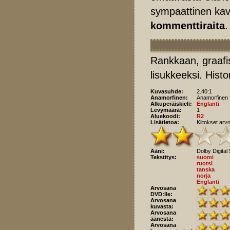
sympaattinen kav
kommenttiraita
.
Rankkaan, graafi
lisukkeeksi. Histor
Kuvasuhde:
2.40:1
Anamorfinen:
Anamorfinen
Alkuperäiskieli:
Englanti
Levymäärä:
1
Aluekoodi:
R2
Lisätietoa:
Kiitokset arv
Ääni:
Dolby Digital
Tekstitys:
suomi
ruotsi
tanska
norja
Englanti
Arvosana
DVD:lle:
Arvosana
kuvasta:
Arvosana
äänestä:
Arvosana