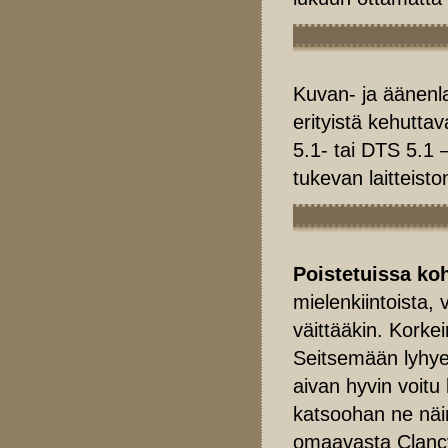
Kuvan- ja äänenla
erityistä kehutta
5.1- tai DTS 5.1 
tukevan laitteisto
Poistetuissa ko
mielenkiintoista,
väittääkin. Korke
Seitsemään lyhy
aivan hyvin voitu
katsoohan ne näin
omaavasta Clancy