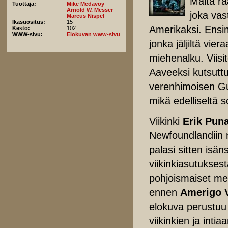
Maita ra
Tuottaja:
Mike Medavoy
Arnold W. Messer
joka va
Marcus Nispel
Ikäsuositus:
15
Amerikaksi. Ensim
Kesto:
102
WWW-sivu:
Elokuvan www-sivu
jonka jäljiltä vi
miehenalku. Viisi
Aaveeksi kutsutt
verenhimoisen Gu
mikä edelliseltä s
Viikinki
Erik Pun
Newfoundlandiin n
palasi sitten is
viikinkiasutukses
pohjoismaiset mer
ennen
Amerigo 
elokuva perustuu y
viikinkien ja int