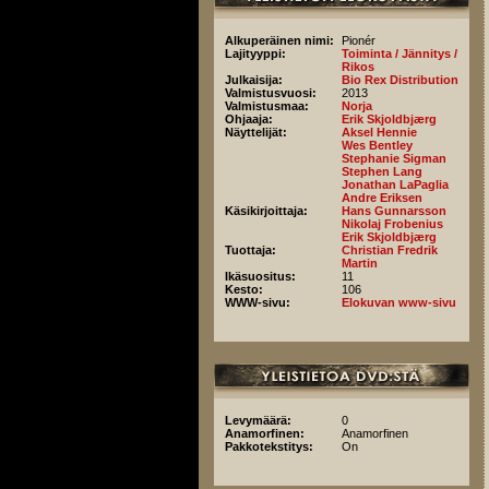
Alkuperäinen nimi:
Pionér
Lajityyppi:
Toiminta / Jännitys /
Rikos
Julkaisija:
Bio Rex Distribution
Valmistusvuosi:
2013
Valmistusmaa:
Norja
Ohjaaja:
Erik Skjoldbjærg
Näyttelijät:
Aksel Hennie
Wes Bentley
Stephanie Sigman
Stephen Lang
Jonathan LaPaglia
Andre Eriksen
Käsikirjoittaja:
Hans Gunnarsson
Nikolaj Frobenius
Erik Skjoldbjærg
Tuottaja:
Christian Fredrik
Martin
Ikäsuositus:
11
Kesto:
106
WWW-sivu:
Elokuvan www-sivu
Levymäärä:
0
Anamorfinen:
Anamorfinen
Pakkotekstitys:
On