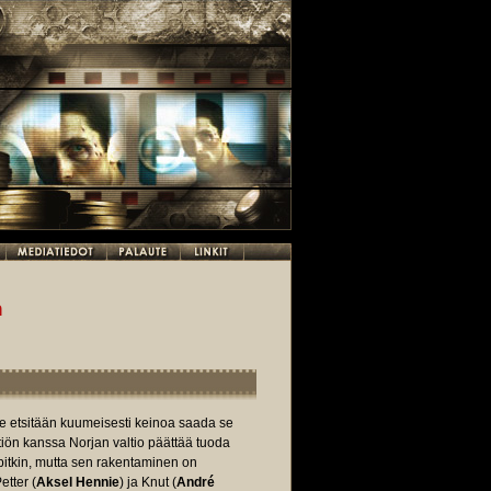
n
le etsitään kuumeisesti keinoa saada se
iön kanssa Norjan valtio päättää tuoda
itkin, mutta sen rakentaminen on
tter (
Aksel Hennie
) ja Knut (
André