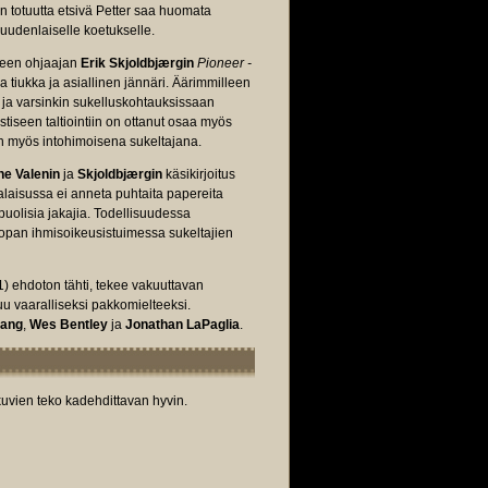
 totuutta etsivä Petter saa huomata
 uudenlaiselle koetukselle.
een ohjaajan
Erik Skjoldbjærgin
Pioneer -
 tiukka ja asiallinen jännäri. Äärimmilleen
ä ja varsinkin sukelluskohtauksissaan
tiseen taltiointiin on ottanut osaa myös
n myös intohimoisena sukeltajana.
ne Valenin
ja
Skjoldbjærgin
käsikirjoitus
alaisussa ei anneta puhtaita papereita
uolisia jakajia. Todellisuudessa
roopan ihmisoikeusistuimessa sukeltajien
1) ehdoton tähti, tekee vakuuttavan
uu vaaralliseksi pakkomielteeksi.
Lang
,
Wes Bentley
ja
Jonathan LaPaglia
.
uvien teko kadehdittavan hyvin.