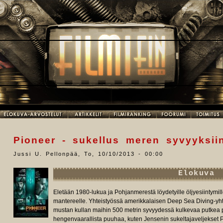
Pioneer - sukellus meren syvyyksii
Jussi U. Pellonpää
,
To, 10/10/2013 - 00:00
Elokuva
Eletään 1980-lukua ja Pohjanmerestä löydetyille öljyesiintymil
mantereelle. Yhteistyössä amerikkalaisen Deep Sea Diving-yht
mustan kullan maihin 500 metrin syvyydessä kulkevaa putkea p
hengenvaarallista puuhaa, kuten Jensenin sukeltajaveljekset Pe