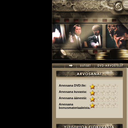
Hyppää pääsisältöön
Arvosana DVD:lle:
Arvosana kuvasta:
Arvosana äänestä:
Arvosana
bonusmateriaaleista: