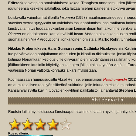
Eriksen
) saavat pian omakohtaisesti kokea. Traagisen onnettomuuden jälkeen
joutuneensa keskelle salaliittoa, joka laittaa miehen paineensietokyvyn aivan
Loistavalla vainoharhatrillerillä
Insomnia
(1997) maailmanmaineeseen nouss
sukellus meren syvyyksiin
on vaietuista tositapahtumista inspiraationsa hakeva
kiristyvä jännitys luodaan yksinkertaisin keinoin ilman turhia kommervenkkej
Pioneer
on ehdottomasti kansainvälistä tasoa. Vedenalaisten kohtausten realis
suomalainen MRP Productions, jonka toinen omistaja,
Marko Röhr
, tunnetaa
Nikolas Frobeniuksen
,
Hans Gunnarssonin
,
Cathinka Nicolaysenin
,
Kathri
tuo päivänvaloon pohjattoman ahneuden ja kilpailun rikkauksista, jonka läpiv
kotimaa Norjankaan keplotteluille öljyvarantojen hyödyntämisessä ilman ulkop
jättihankkeen taustalla käytettyjen keinojen jälkipuintia käydään vieläkin Eu
vaatiessa Norjan valtiolta korvauksia kärsimyksistään.
Kotimaassaan huippusuosittu Aksel Hennie, erinomaisen
(201
Headhuntersin
antaumuksellisen roolityön sitkeänä suklarina, jolle totuuden etsintä muodost
Kansainvälisyyttä kuviin tuovat jenkkiyhtiön palkkalistoilla nähtävät
Stephen 
Yhteenveto
Ruotsin lailla myös toisessa länsinaapurissamme osataan hyvien jännityselok
Kuvagalleria: