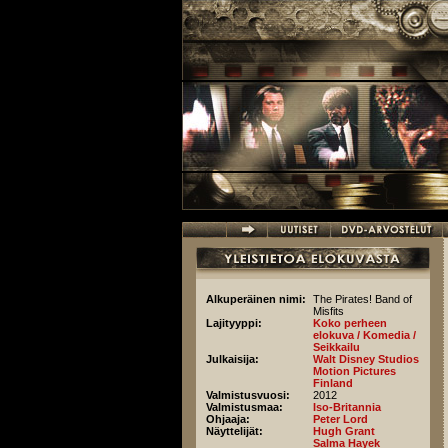
Hyppää pääsisältöön
Alkuperäinen nimi:
The Pirates! Band of
Misfits
Lajityyppi:
Koko perheen
elokuva / Komedia /
Seikkailu
Julkaisija:
Walt Disney Studios
Motion Pictures
Finland
Valmistusvuosi:
2012
Valmistusmaa:
Iso-Britannia
Ohjaaja:
Peter Lord
Näyttelijät:
Hugh Grant
Salma Hayek