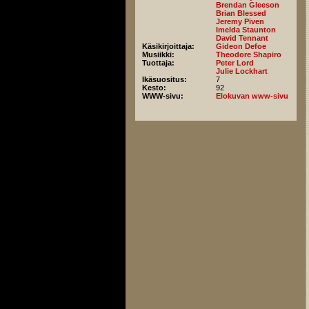
Brendan Gleeson
Brian Blessed
Jeremy Piven
Imelda Staunton
David Tennant
Käsikirjoittaja:
Gideon Defoe
Musiikki:
Theodore Shapiro
Tuottaja:
Peter Lord
Julie Lockhart
Ikäsuositus:
7
Kesto:
92
WWW-sivu:
Elokuvan www-sivu