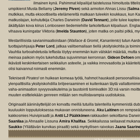
ilmainen kynä. Pahimmat kilpailijat taistelussa himoitusta tittel
umpikierot Musta Bellamy (
Jeremy Piven
) sekä armoton Ahnas Lissu (
Salma
mutkikas, mutta eksoottiselta etelämereltä matkaan tuleekin koukkaus, kun K
matkustajan, kohututkija Charles Darwinin (
David Tennant
), jolle tulee kapt
äkättyään kova kiirus Lontooseen tiedemiehille tarkoitettuun kilpailuun. Engl
vihaava kuningatar Viktoria (
Imelda Staunton
), joten matka on paitsi pitkä, 
Mestarillisista savianimaatioistaan (
Wallace & Gromit
,
Kananlento
) tutun Aar
tuottaja/ohjaaja
Peter Lord
, jatkaa valitsemallaan tiellä yksityiskohtia ja toi
Vauhtia turboahdetusta leffasta löytyy enemmän kuin välskäri määrää, mutta 
meinaa paikoin myös tukehduttaa sujuvimman kerronnan.
Gideon Defoen
oma
ikävästi keskinkertaisen seikkailun asteelle, ja vaikka innovaatioita ja kääntei
olisi kaivannut roimasti enemmän.
Teknisesti
Pirates!
on huikean komeaa työtä, hahmot hauskasti persoonallisia j
ylenpalttisilla yksityiskohdilla briljeeraaminen ei kuitenkaan täytä vallattom
vaha-animaation syvyysvaikutelma ja taustointi toimivatkin 3D:nä varsin moitte
muuten esittelekään genreen mitään sen mullistavampia uudistuksia.
Originaalit ääninäyttelijät on korvattu meillä tutuilla talenteilla kymmenistä du
kuuluukin lopputuloksessa mukavan onnistuneena.
Aku Laitinen
on rempseä 
kakkosmies Huivipiraatti ja
Antti LJ Pääkkönen
rakkauden sekoittama Darwi
Saanilaa
ja Ahnaalle Lissuna
Amira Khalifaa
. Seikkailussa seilaavat muka
Saukko
(Yllättävän kurvikas piraatti) sekä myrkyllisen raivokas
Jaana Saarin