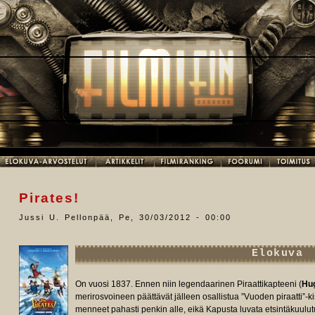
Pirates!
Jussi U. Pellonpää
,
Pe, 30/03/2012 - 00:00
Elokuva
On vuosi 1837. Ennen niin legendaarinen Piraattikapteeni (
Hu
merirosvoineen päättävät jälleen osallistua ”Vuoden piraatti”-ki
menneet pahasti penkin alle, eikä Kapusta luvata etsintäkuulu