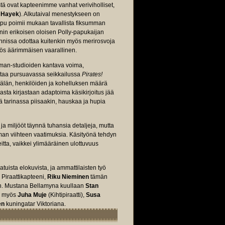
istä ovat kapteenimme vanhat veriviholliset,
 Hayek
). Alkutaival menestykseen on
apu poimii mukaan tavallista fiksumman
eenin erikoisen oloisen Polly-papukaijan
annissa odottaa kuitenkin myös merirosvoja
myös äärimmäisen vaarallinen.
dman-studioiden kantava voima,
mintaa pursuavassa seikkailussa
Pirates!
sälän, henkilöiden ja kohelluksen määrä
sta kirjastaan adaptoima käsikirjoitus jää
tä tarinassa piisaakin, hauskaa ja hupia
a miljööt täynnä tuhansia detaljeja, mutta
imman viihteen vaatimuksia. Käsityönä tehdyn
itta, vaikkei ylimääräinen ulottuvuus
batuista elokuvista, ja ammattilaisten työ
Piraattikapteeni,
Riku Nieminen
tämän
n. Mustana Bellamyna kuullaan
Stan
na myös
Juha Muje
(Kihtipiraatti),
Susa
en
kuningatar Viktoriana.