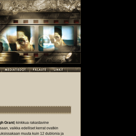
gh Grant
) kinkkua rakastavine
saan, vaikka edelliset kerrat ovatkin
tuksissakaan muuta kuin 12 dublonia ja