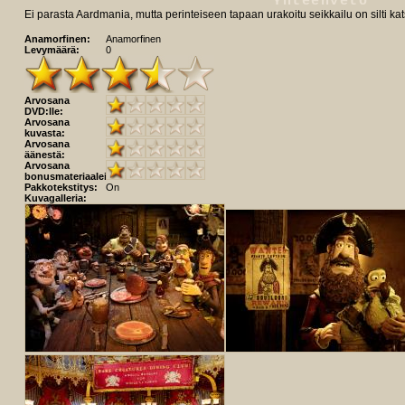
Yhteenveto
Ei parasta Aardmania, mutta perinteiseen tapaan urakoitu seikkailu on silti k
Anamorfinen:
Anamorfinen
Levymäärä:
0
Arvosana
DVD:lle:
Arvosana
kuvasta:
Arvosana
äänestä:
Arvosana
bonusmateriaaleista:
Pakkotekstitys:
On
Kuvagalleria: