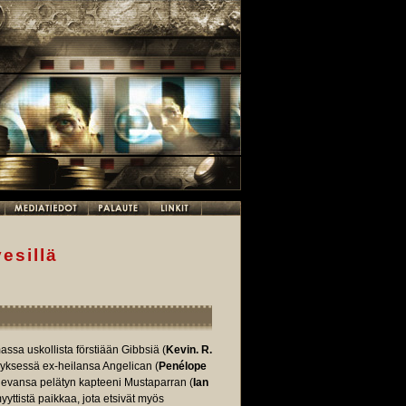
esillä
ssa uskollista förstiään Gibbsiä (
Kevin. R.
llyksessä ex-heilansa Angelican (
Penélope
evansa pelätyn kapteeni Mustaparran (
Ian
yttistä paikkaa, jota etsivät myös