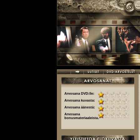
Hyppää pääsisältöön
Arvosana DVD:lle:
Arvosana kuvasta:
Arvosana äänestä:
Arvosana
bonusmateriaaleista: