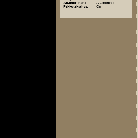
Anamorfinen:
Anamorfinen
Pakkotekstitys:
On