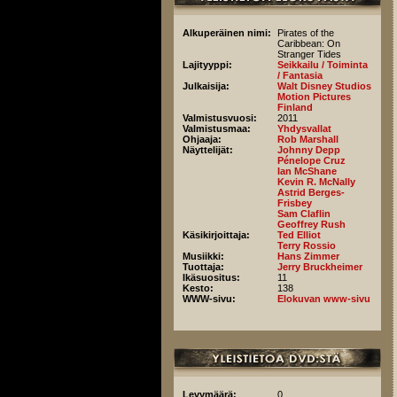
Alkuperäinen nimi:
Pirates of the
Caribbean: On
Stranger Tides
Lajityyppi:
Seikkailu / Toiminta
/ Fantasia
Julkaisija:
Walt Disney Studios
Motion Pictures
Finland
Valmistusvuosi:
2011
Valmistusmaa:
Yhdysvallat
Ohjaaja:
Rob Marshall
Näyttelijät:
Johnny Depp
Pénelope Cruz
Ian McShane
Kevin R. McNally
Astrid Berges-
Frisbey
Sam Claflin
Geoffrey Rush
Käsikirjoittaja:
Ted Elliot
Terry Rossio
Musiikki:
Hans Zimmer
Tuottaja:
Jerry Bruckheimer
Ikäsuositus:
11
Kesto:
138
WWW-sivu:
Elokuvan www-sivu
Levymäärä:
0