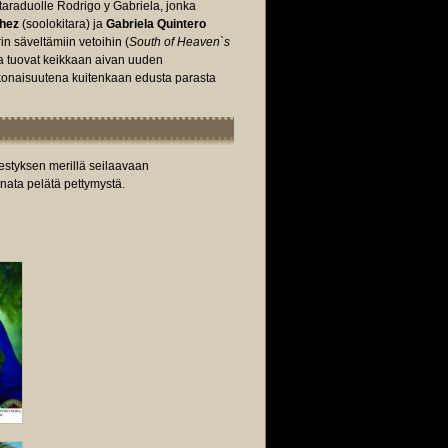
taraduolle Rodrigo y Gabriela, jonka
chez
(soolokitara) ja
Gabriela Quintero
in säveltämiin vetoihin (
South of Heaven`s
ja tuovat keikkaan aivan uuden
konaisuutena kuitenkaan edusta parasta
nestyksen merillä seilaavaan
annata pelätä pettymystä.