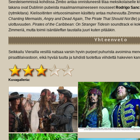
Seesteisemmissä kohdissa Zimbo antaa onnistuneesti tilaa meksikolaiselle ki
takana ovat Dublinin pubeista maailmanmaineeseen nousseet
Rodrigo San
(rytmikitara). Kielisoitinten virtuoosimainen käsittely antaa muhevuutta Zimmer
Chanting Mermaids
,
Angry and Dead Again
,
The Pirate That Should Not Be
) 
ulottuvuuden.
Pirates of the Caribbean: On Stranger Tidesin
soundtrack ei ko
Zimmeriä, mutta toimii isäntäleffan taustalla juuri kuten pitääkin.
Yhteenveto
Seikkailu Vierailla vesillä natsaa varsin hyvin purjeet puhurista avoimina me
piraattilaivastoon, eikä hyvää tuulta ja tuhdisti tuotettua viihdettä hakevien k
Kuvagalleria: