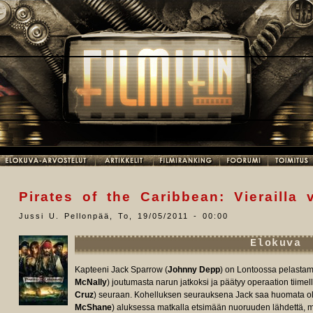
Pirates of the Caribbean: Vierailla v
Jussi U. Pellonpää
,
To, 19/05/2011 - 00:00
Elokuva
Kapteeni Jack Sparrow (
Johnny Depp
) on Lontoossa pelastama
McNally
) joutumasta narun jatkoksi ja päätyy operaation tiime
Cruz
) seuraan. Kohelluksen seurauksena Jack saa huomata ol
McShane
) aluksessa matkalla etsimään nuoruuden lähdettä, my