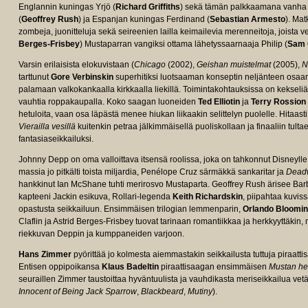
Englannin kuningas Yrjö (
Richard Griffiths
) sekä tämän palkkaamana vanha 
(
Geoffrey Rush
) ja Espanjan kuningas Ferdinand (
Sebastian Armesto
). Ma
zombeja, juonitteluja sekä seireenien lailla keimailevia merenneitoja, joist
Berges-Frisbey
) Mustaparran vangiksi ottama lähetyssaarnaaja Philip (
Sam C
Varsin erilaisista elokuvistaan (
Chicago
(2002),
Geishan muistelmat
(2005),
N
tarttunut
Gore Verbinskin
superhitiksi luotsaaman konseptin neljänteen osaan 
palamaan valkokankaalla kirkkaalla liekillä. Toimintakohtauksissa on kekseliäi
vauhtia roppakaupalla. Koko saagan luoneiden
Ted Elliotin
ja
Terry Rossion
hetuloita, vaan osa läpästä menee hiukan liikaakin selittelyn puolelle. Hitaast
Vierailla vesillä
kuitenkin petraa jälkimmäisellä puoliskollaan ja finaaliin tulta
fantasiaseikkailuksi.
Johnny Depp on oma valloittava itsensä roolissa, joka on tahkonnut Disneylle 
massia jo pitkälti toista miljardia, Penélope Cruz särmäkkä sankaritar ja
Dead
hankkinut Ian McShane tuhti merirosvo Mustaparta. Geoffrey Rush ärisee Barbo
kapteeni Jackin esikuva, Rollari-legenda
Keith Richardskin
, piipahtaa kuvi
opastusta seikkailuun. Ensimmäisen trilogian lemmenparin,
Orlando Bloomin
Claflin ja Astrid Berges-Frisbey tuovat tarinaan romantiikkaa ja herkkyyttäkin, 
riekkuvan Deppin ja kumppaneiden varjoon.
Hans Zimmer
pyörittää jo kolmesta aiemmastakin seikkailusta tuttuja piraattisä
Entisen oppipoikansa
Klaus Badeltin
piraattisaagan ensimmäisen
Mustan he
seuraillen Zimmer taustoittaa hyväntuulista ja vauhdikasta meriseikkailua vetäv
Innocent of Being Jack Sparrow
,
Blackbeard
,
Mutiny
).