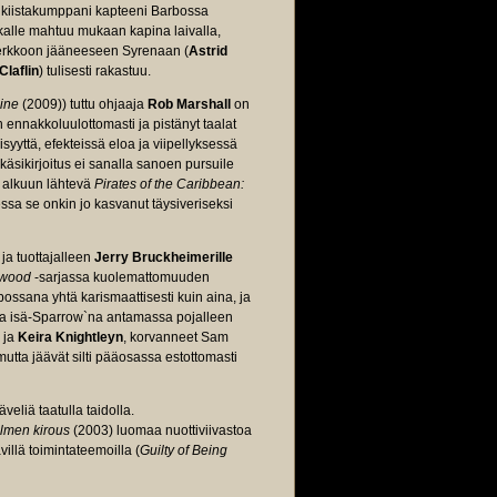
kiistakumppani kapteeni Barbossa
tkalle mahtuu mukaan kapina laivalla,
a verkkoon jääneeseen Syrenaan (
Astrid
laflin
) tulisesti rakastuu.
ine
(2009)) tuttu ohjaaja
Rob Marshall
on
ennakkoluulottomasti ja pistänyt taalat
syyttä, efekteissä eloa ja viipellyksessä
käsikirjoitus ei sanalla sanoen pursuile
i alkuun lähtevä
Pirates of the Caribbean:
essa se onkin jo kasvanut täysiveriseksi
ja tuottajalleen
Jerry Bruckheimerille
wood
-sarjassa kuolemattomuuden
ssana yhtä karismaattisesti kuin aina, ja
ssa isä-Sparrow`na antamassa pojalleen
ja
Keira Knightleyn
, korvanneet Sam
mutta jäävät silti pääosassa estottomasti
veliä taatulla taidolla.
lmen kirous
(2003) luomaa nuottiviivastoa
illä toimintateemoilla (
Guilty of Being