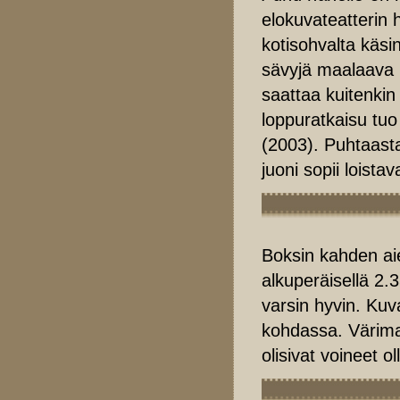
elokuvateatterin
kotisohvalta käsin
sävyjä maalaava 
saattaa kuitenkin
loppuratkaisu tu
(2003). Puhtaasta
juoni sopii loist
Boksin kahden a
alkuperäisellä 2.
varsin hyvin. Ku
kohdassa. Värima
olisivat voineet 