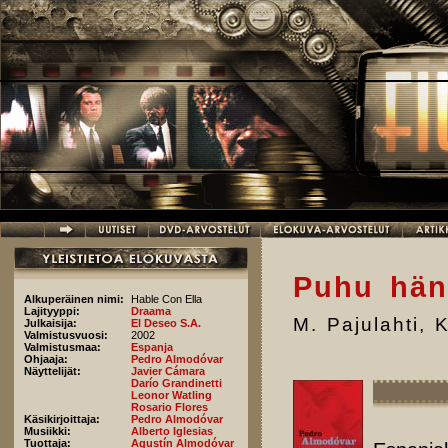
Hyppää pääsisältöön
Puhu hän
Alkuperäinen nimi:
Hable Con Ella
Lajityyppi:
Draama
M. Pajulahti
,
K
Julkaisija:
El Deseo S.A.
Valmistusvuosi:
2002
Valmistusmaa:
Espanja
Ohjaaja:
Pedro Almodóvar
Näyttelijät:
Javier Cámara
Darío Grandinetti
Leonor Watling
Rosario Flores
Käsikirjoittaja:
Pedro Almodóvar
Musiikki:
Alberto Iglesias
Tuottaja:
Agustín Almodóvar