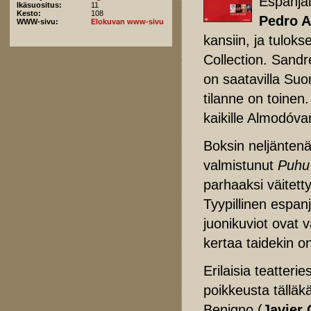
Espanjal
Ikäsuositus:
11
Kesto:
108
Pedro 
WWW-sivu:
Elokuvan www-sivu
kansiin, ja tulok
Collection. Sand
on saatavilla Su
tilanne on toinen
kaikille Almodóvar
Boksin neljänten
valmistunut
Puhu 
parhaaksi väitett
Tyypillinen espanj
juonikuviot ovat 
kertaa taidekin 
Erilaisia teatteri
poikkeusta tälläk
Benigno (
Javier