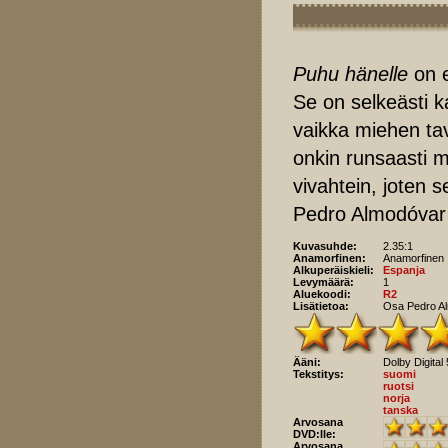
Puhu hänelle
on e
Se on selkeästi k
vaikka miehen tav
onkin runsaasti m
vivahtein, joten s
Pedro Almodóvar 
Kuvasuhde:
2.35:1
Anamorfinen:
Anamorfinen
Alkuperäiskieli:
Espanja
Levymäärä:
1
Aluekoodi:
R2
Lisätietoa:
Osa Pedro Al
Ääni:
Dolby Digital
Tekstitys:
suomi
ruotsi
norja
tanska
Arvosana
DVD:lle:
Arvosana