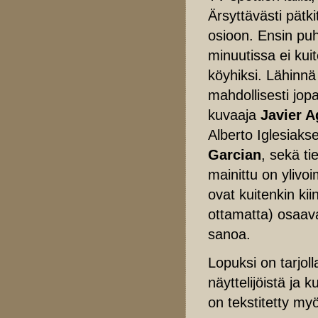
Ärsyttävästi pätk
osioon. Ensin puh
minuutissa ei kui
köyhiksi. Lähinnä
mahdollisesti jo
kuvaaja
Javier A
Alberto Iglesiaks
Garcian
, sekä ti
mainittu on ylivoi
ovat kuitenkin kii
ottamatta) osaavat
sanoa.
Lopuksi on tarjol
näyttelijöistä ja k
on tekstitetty my