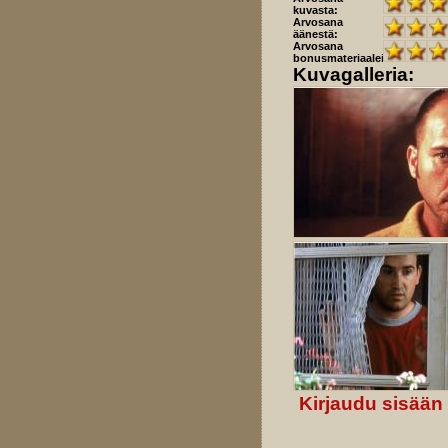
kuvasta:
Arvosana
äänestä:
Arvosana
bonusmateriaaleista:
Kuvagalleria:
Kirjaudu sisään