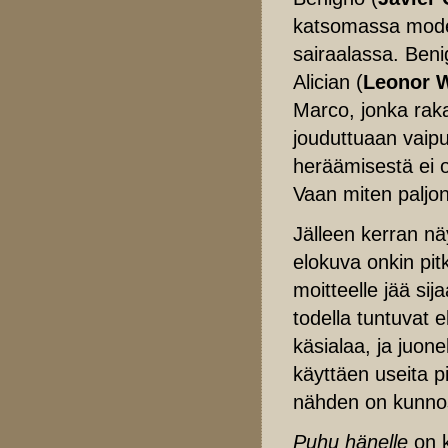
katsomassa moder
sairaalassa. Ben
Alician (
Leonor W
Marco, jonka raka
jouduttuaan vai
heräämisestä ei o
Vaan miten paljo
Jälleen kerran nä
elokuva onkin pit
moitteelle jää sij
todella tuntuvat 
käsialaa, ja juone
käyttäen useita p
nähden on kunno
Puhu hänelle
on k