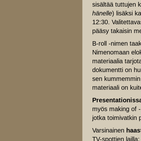
sisältää tuttujen
hänelle
) lisäksi 
12:30. Valitettav
pääsy takaisin m
B-roll -nimen ta
Nimenomaan eloku
materiaalia tarjot
dokumentti on huo
sen kummemmin yh
materiaali on kui
Presentationiss
myös making of -ku
jotka toimivatkin
Varsinainen
haas
TV-spottien laill