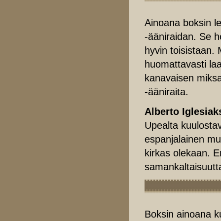
Ainoana boksin 
-ääniraidan. Se h
hyvin toisistaan. 
huomattavasti la
kanavaisen miksau
-ääniraita.
Alberto Iglesiak
Upealta kuulostav
espanjalainen mus
kirkas olekaan. 
samankaltaisuut
Boksin ainoana ku