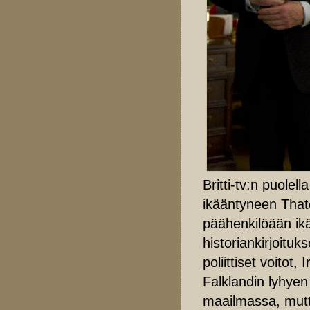
Britti-tv:n puole
ikääntyneen Thatc
päähenkilöään ikä
historiankirjoitu
poliittiset voito
Falklandin lyhye
maailmassa, mutta