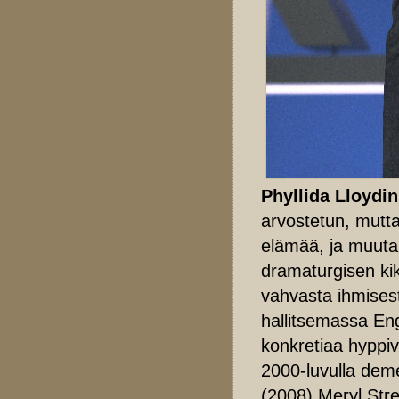
Phyllida Lloydin
arvostetun, mutta
elämää, ja muuta
dramaturgisen kik
vahvasta ihmisest
hallitsemassa Engl
konkretiaa hyppiv
2000-luvulla dem
(2008) Meryl Stre