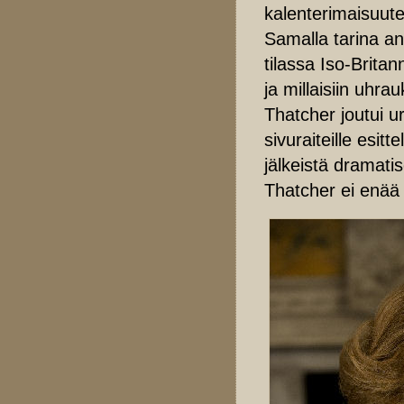
kalenterimaisuut
Samalla tarina an
tilassa Iso-Brita
ja millaisiin uhr
Thatcher joutui u
sivuraiteille esi
jälkeistä dramatis
Thatcher ei enää o