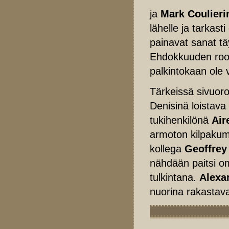
ja
Mark Coulieri
lähelle ja tarkast
painavat sanat t
Ehdokkuuden rooli
palkintokaan ole 
Tärkeissä sivuor
Denisinä loistav
tukihenkilönä
Air
armoton kilpaku
kollega
Geoffre
nähdään paitsi o
tulkintana.
Alexa
nuorina rakastava