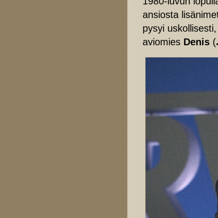
1980-luvun lopull
ansiosta lisänim
pysyi uskollisest
aviomies
Denis
(