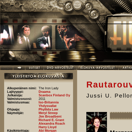
Hyppää pääsisältöön
Rautarou
Alkuperäinen nimi:
The Iron Lady
Lajityyppi:
Draama
Jussi U. Pell
Julkaisija:
Scanbox Finland Oy
Valmistusvuosi:
2011
Valmistusmaa:
Iso-Britannia
Yhdysvallat
Ohjaaja:
Phyllida Law
Näyttelijät:
Meryl Streep
Jim Broadbent
Richard E. Grant
Alexandra Roach
Harry Lloyd
Käsikirjoittaja:
Abi Morgan