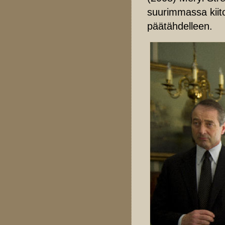
suurimmassa kiito
päätähdelleen.