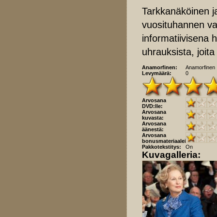
Tarkkanäköinen ja
vuosituhannen vai
informatiivisena
uhrauksista, joit
Anamorfinen:
Anamorfinen
Levymäärä:
0
Arvosana
DVD:lle:
Arvosana
kuvasta:
Arvosana
äänestä:
Arvosana
bonusmateriaaleista:
Pakkotekstitys:
On
Kuvagalleria: