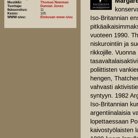
Margare
Musiikki:
Thomas Newman
Tuottaja:
Damian Jones
konserva
Ikäsuositus:
11
Kesto:
105
Iso-Britannian e
WWW-sivu:
Elokuvan www-sivu
pitkäaikaisimmaks
vuoteen 1990. Tha
niskurointiin ja 
rikkojille. Vuonn
tasavaltalaisakti
poliittisten vank
hengen, Thatcheri
vahvasti aktivisti
syntyyn. 1982 Arg
Iso-Britannian ku
argentiinalaisia v
lopettaessaan Po
kaivostyölaisten l