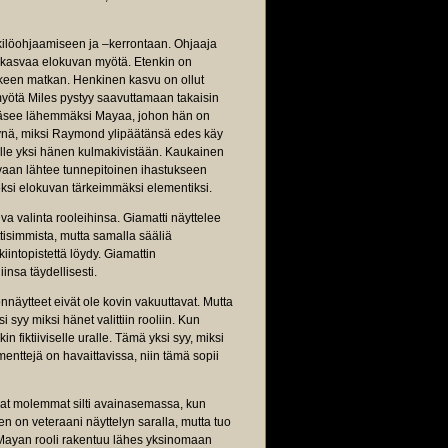
löohjaamiseen ja –kerrontaan. Ohjaaja
i kasvaa elokuvan myötä. Etenkin on
lkeen matkan. Henkinen kasvu on ollut
myötä Miles pystyy saavuttamaan takaisin
 pääsee lähemmäksi Mayaa, johon hän on
syynä, miksi Raymond ylipäätänsä edes käy
sille yksi hänen kulmakivistään. Kaukainen
uvaan lähtee tunnepitoinen ihastukseen
ksi elokuvan tärkeimmäksi elementiksi.
a valinta rooleihinsa. Giamatti näyttelee
simmista, mutta samalla sääliä
intopistettä löydy. Giamattin
insa täydellisesti.
nnäytteet eivät ole kovin vakuuttavat. Mutta
 syy miksi hänet valittiin rooliin. Kun
n fiktiiviselle uralle. Tämä yksi syy, miksi
enttejä on havaittavissa, niin tämä sopii
vat molemmat silti avainasemassa, kun
n on veteraani näyttelyn saralla, mutta tuo
 Mayan rooli rakentuu lähes yksinomaan