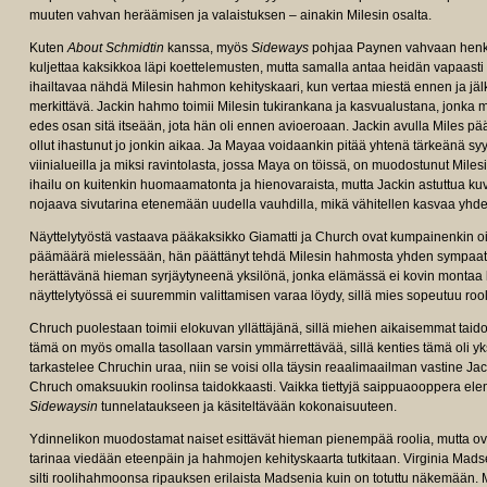
muuten vahvan heräämisen ja valaistuksen – ainakin Milesin osalta.
Kuten
About Schmidtin
kanssa, myös
Sideways
pohjaa Paynen vahvaan henki
kuljettaa kaksikkoa läpi koettelemusten, mutta samalla antaa heidän vapaast
ihailtavaa nähdä Milesin hahmon kehityskaari, kun vertaa miestä ennen ja jä
merkittävä. Jackin hahmo toimii Milesin tukirankana ja kasvualustana, jonka 
edes osan sitä itseään, jota hän oli ennen avioeroaan. Jackin avulla Miles
ollut ihastunut jo jonkin aikaa. Ja Mayaa voidaankin pitää yhtenä tärkeänä 
viinialueilla ja miksi ravintolasta, jossa Maya on töissä, on muodostunut Mile
ihailu on kuitenkin huomaamatonta ja hienovaraista, mutta Jackin astuttua k
nojaava sivutarina etenemään uudella vauhdilla, mikä vähitellen kasvaa yhde
Näyttelytyöstä vastaava pääkaksikko Giamatti ja Church ovat kumpainenkin oiv
päämäärä mielessään, hän päättänyt tehdä Milesin hahmosta yhden sympaatti
herättävänä hieman syrjäytyneenä yksilönä, jonka elämässä ei kovin montaa ki
näyttelytyössä ei suuremmin valittamisen varaa löydy, sillä mies sopeutuu rooli
Chruch puolestaan toimii elokuvan yllättäjänä, sillä miehen aikaisemmat taido
tämä on myös omalla tasollaan varsin ymmärrettävää, sillä kenties tämä oli yksi
tarkastelee Chruchin uraa, niin se voisi olla täysin reaalimaailman vastine Jacki
Chruch omaksuukin roolinsa taidokkaasti. Vaikka tiettyjä saippuaooppera elem
Sidewaysin
tunnelataukseen ja käsiteltävään kokonaisuuteen.
Ydinnelikon muodostamat naiset esittävät hieman pienempää roolia, mutta o
tarinaa viedään eteenpäin ja hahmojen kehityskaarta tutkitaan. Virginia Madse
silti roolihahmoonsa ripauksen erilaista Madsenia kuin on totuttu näkemään.