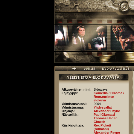
Hyppää pääsisältöön
Alkuperäinen nimi:
Sideways
Lajityyppi:
Komedia / Draama /
Romanttinen
elokuva
Valmistusvuosi:
2004
Valmistusmaa:
Yhdysvallat
Ohjaaja:
Alexander Payne
Näyttelijät:
Paul Giamatti
Thomas Haden
Church
Käsikirjoittaja:
Rex Pickett
(romaani)
Alexander Payne