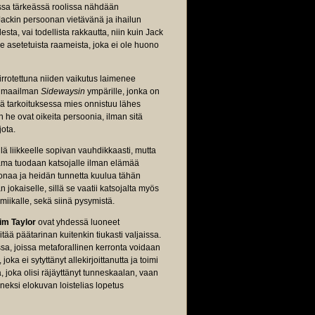
ssa tärkeässä roolissa nähdään
ackin persoonan vietävänä ja ihailun
a, vai todellista rakkautta, niin kuin Jack
le asetetuista raameista, joka ei ole huono
irrotettuna niiden vaikutus laimenee
kimaailman
Sidewaysin
ympärille, jonka on
sä tarkoituksessa mies onnistuu lähes
n he ovat oikeita persoonia, ilman sitä
jota.
llä liikkeelle sopivan vauhdikkaasti, mutta
ma tuodaan katsojalle ilman elämää
soonaa ja heidän tunnetta kuulua tähän
 jokaiselle, sillä se vaatii katsojalta myös
miikalle, sekä siinä pysymistä.
im Taylor
ovat yhdessä luoneet
itää päätarinan kuitenkin tiukasti valjaissa.
sa, joissa metaforallinen kerronta voidaan
ka ei sytyttänyt allekirjoittanutta ja toimi
, joka olisi räjäyttänyt tunneskaalan, vaan
neksi elokuvan loistelias lopetus