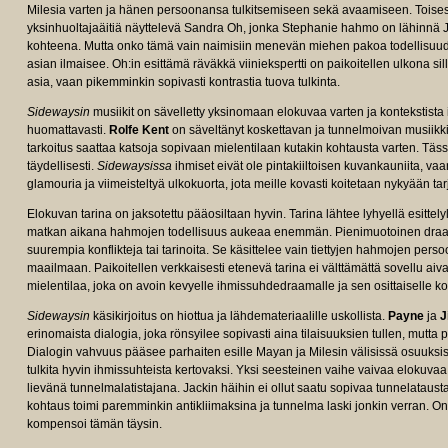
Milesia varten ja hänen persoonansa tulkitsemiseen sekä avaamiseen. Toise
yksinhuoltajaäitiä näyttelevä Sandra Oh, jonka Stephanie hahmo on lähinnä J
kohteena. Mutta onko tämä vain naimisiin menevän miehen pakoa todellisuudest
asian ilmaisee. Oh:in esittämä räväkkä viiniekspertti on paikoitellen ulkona sil
asia, vaan pikemminkin sopivasti kontrastia tuova tulkinta.
Sidewaysin
musiikit on sävelletty yksinomaan elokuvaa varten ja kontekstista 
huomattavasti.
Rolfe Kent
on säveltänyt koskettavan ja tunnelmoivan musiik
tarkoitus saattaa katsoja sopivaan mielentilaan kutakin kohtausta varten. Täs
täydellisesti.
Sidewaysissa
ihmiset eivät ole pintakiiltoisen kuvankauniita, vaa
glamouria ja viimeisteltyä ulkokuorta, jota meille kovasti koitetaan nykyään tar
Elokuvan tarina on jaksotettu pääosiltaan hyvin. Tarina lähtee lyhyellä esittely
matkan aikana hahmojen todellisuus aukeaa enemmän. Pienimuotoinen draa
suurempia konflikteja tai tarinoita. Se käsittelee vain tiettyjen hahmojen per
maailmaan. Paikoitellen verkkaisesti etenevä tarina ei välttämättä sovellu aivan
mielentilaa, joka on avoin kevyelle ihmissuhdedraamalle ja sen osittaiselle ko
Sidewaysin
käsikirjoitus on hiottua ja lähdemateriaalille uskollista.
Payne
ja
J
erinomaista dialogia, joka rönsyilee sopivasti aina tilaisuuksien tullen, mutta p
Dialogin vahvuus pääsee parhaiten esille Mayan ja Milesin välisissä osuuksis
tulkita hyvin ihmissuhteista kertovaksi. Yksi seesteinen vaihe vaivaa elokuvaa, jo
lievänä tunnelmalatistajana. Jackin häihin ei ollut saatu sopivaa tunnelatausta
kohtaus toimi paremminkin antikliimaksina ja tunnelma laski jonkin verran. On
kompensoi tämän täysin.