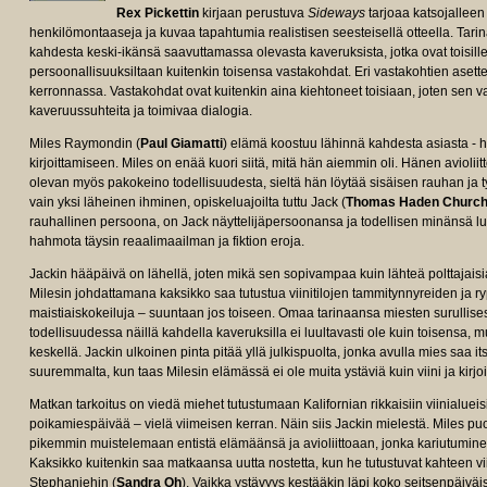
Rex Pickettin
kirjaan perustuva
Sideways
tarjoaa katsojalleen
henkilömontaaseja ja kuvaa tapahtumia realistisen seesteisellä otteella. Tari
kahdesta keski-ikänsä saavuttamassa olevasta kaveruksista, jotka ovat toisillee
persoonallisuuksiltaan kuitenkin toisensa vastakohdat. Eri vastakohtien asette
kerronnassa. Vastakohdat ovat kuitenkin aina kiehtoneet toisiaan, joten sen v
kaveruussuhteita ja toimivaa dialogia.
Miles Raymondin (
Paul Giamatti
) elämä koostuu lähinnä kahdesta asiasta - h
kirjoittamiseen. Miles on enää kuori siitä, mitä hän aiemmin oli. Hänen avioliitt
olevan myös pakokeino todellisuudesta, sieltä hän löytää sisäisen rauhan ja
vain yksi läheinen ihminen, opiskeluajoilta tuttu Jack (
Thomas Haden Churc
rauhallinen persoona, on Jack näyttelijäpersoonansa ja todellisen minänsä lu
hahmota täysin reaalimaailman ja fiktion eroja.
Jackin hääpäivä on lähellä, joten mikä sen sopivampaa kuin lähteä polttajaisia 
Milesin johdattamana kaksikko saa tutustua viinitilojen tammitynnyreiden ja r
maistiaiskokeiluja – suuntaan jos toiseen. Omaa tarinaansa miesten surullisesta
todellisuudessa näillä kahdella kaveruksilla ei luultavasti ole kuin toisensa, 
keskellä. Jackin ulkoinen pinta pitää yllä julkispuolta, jonka avulla mies saa 
suuremmalta, kun taas Milesin elämässä ei ole muita ystäviä kuin viini ja kirjo
Matkan tarkoitus on viedä miehet tutustumaan Kalifornian rikkaisiin viinialueisii
poikamiespäivää – vielä viimeisen kerran. Näin siis Jackin mielestä. Miles pu
pikemmin muistelemaan entistä elämäänsä ja avioliittoaan, jonka kariutuminen
Kaksikko kuitenkin saa matkaansa uutta nostetta, kun he tutustuvat kahteen vi
Stephaniehin (
Sandra Oh
). Vaikka ystävyys kestääkin läpi koko seitsenpäiv