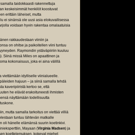
 samalla taidokkaasti rakennettuja
nan keskeisimmät henkilöt koostuvat
n erittäin läheiset, mutta
lu ei sinänsä ole uusi asia elokuvallisessa
arjolla voidaan hyvin rakentaa omalaatuisia
änen rakkaudestaan viiniin ja
onsa on ohitse ja paikoitellen viini tuntuu
 tyyneyden. Raymondin ystäväpiiriin kuuluu
h
). Siinä missä Miles on apaattinen ja
oma kokonaisuus, joka ei aina välillä
viettämään idylliselle viinialueelle.
ypäleiden hajuun – ja siinä samalla tehdä
 kaveripiiristä kertoo se, että
muuten he elävät erakoituneesti ihmisten
itsensä näyttämään todellisuutta
ituskone.
n, mutta samalla tarkoitus on viettää villiä
olestaan tuntuu lähtevän matkalle
 oli hänelle elämänsä suurin koetinkivi.
inieksperttiin, Mayaan (
Virginia Madsen
) ja
äisen koettelemuksen, kokevat miehet