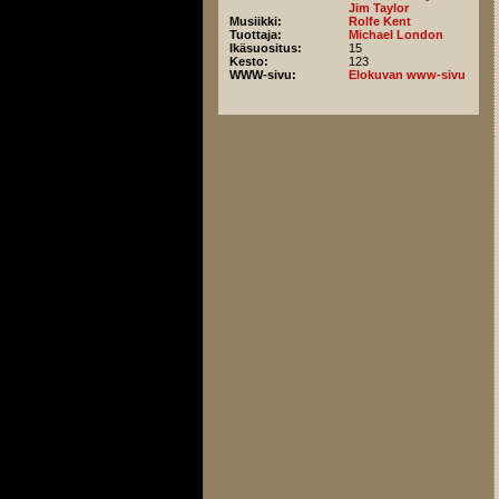
Jim Taylor
Musiikki:
Rolfe Kent
Tuottaja:
Michael London
Ikäsuositus:
15
Kesto:
123
WWW-sivu:
Elokuvan www-sivu