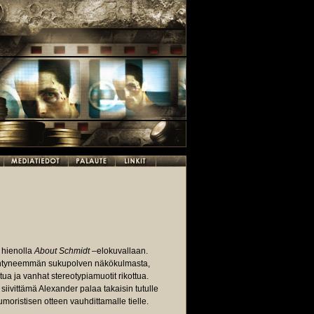
 hienolla
About Schmidt
–elokuvallaan.
ikääntyneemmän sukupolven näkökulmasta,
ua ja vanhat stereotypiamuotit rikottua.
siivittämä Alexander palaa takaisin tutulle
moristisen otteen vauhdittamalle tielle.