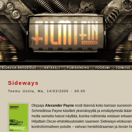
Sideways
Teemu Uotila
,
Ma, 14/03/2005 - 00:00
Ohjaaja
Alexander Payne
nosti itsensä koko kansan suosioon
Schmidtissa Payne käsitteli yksinäisyyttä ja eristäytymistä 
mutta samalla halusi näyttää, kuinka rutiineista voidaan erkaant
Hiljattain Oscar-ehdokkuuksiakin saaneen
Sideways
-elokuvan 
kontrolloimalleen polulle – vahvan henkilödraaman ja lievän hu