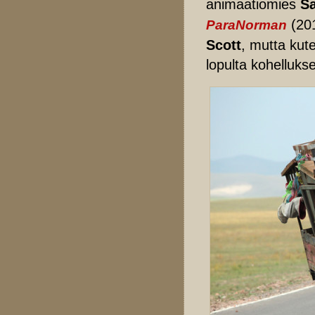
animaatiomies
Sa
(201
ParaNorman
Scott
, mutta kut
lopulta kohelluks