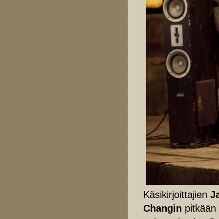
Käsikirjoittajien
J
Changin
pitkään 