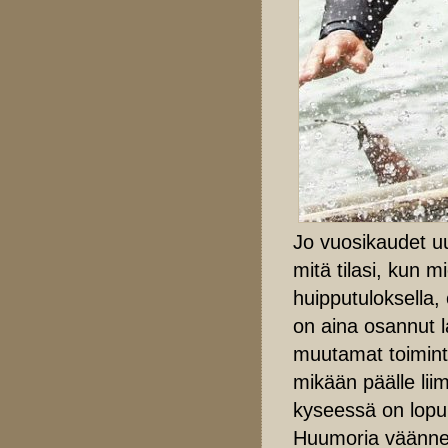
Jo vuosikaudet uu
mitä tilasi, kun 
huipputuloksella, 
on aina osannut 
muutamat toiminta
mikään päälle liim
kyseessä on lopul
Huumoria väännetä