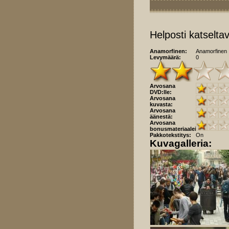
Helposti katselta
Anamorfinen:
Anamorfinen
Levymäärä:
0
Arvosana
DVD:lle:
Arvosana
kuvasta:
Arvosana
äänestä:
Arvosana
bonusmateriaaleista:
Pakkotekstitys:
On
Kuvagalleria: