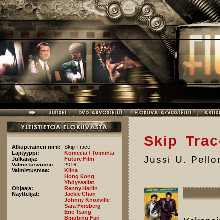
Hyppää pääsisältöön
Skip Trac
Alkuperäinen nimi:
Skip Trace
Lajityyppi:
Komedia / Toiminta
Jussi U. Pell
Julkaisija:
Future Film
Valmistusvuosi:
2016
Valmistusmaa:
Kiina
Hong Kong
Yhdysvallat
Ohjaaja:
Renny Harlin
Näyttelijät:
Jackie Chan
Johnny Knoxville
Sara Forsberg
Eric Tsang
Bingbing Fan