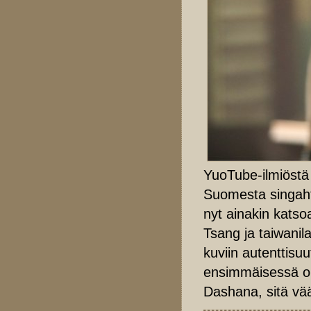
YuoTube-ilmiöstä 
Suomesta singahta
nyt ainakin katsoa
Tsang ja taiwanil
kuviin autenttisuu
ensimmäisessä oi
Dashana, sitä vää