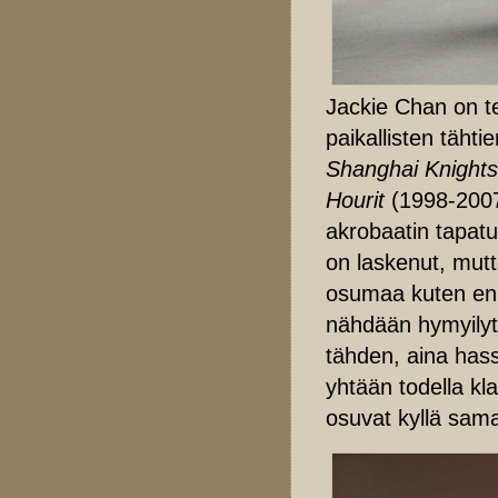
Jackie Chan on t
paikallisten täht
Shanghai Knights
Hourit
(1998-200
akrobaatin tapatu
on laskenut, mutt
osumaa kuten enne
nähdään hymyilyt
tähden, aina has
yhtään todella kl
osuvat kyllä samal