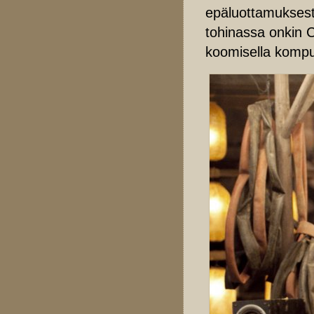
epäluottamuksesta
tohinassa onkin C
koomisella kompur