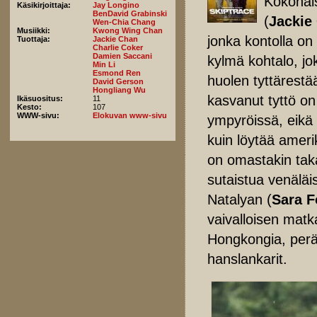
Kokonai
Käsikirjoittaja:
Jay Longino
BenDavid Grabinski
(
Jackie
Wen-Chia Chang
Musiikki:
Kwong Wing Chan
jonka kontolla on
Tuottaja:
Jackie Chan
Charlie Coker
Damien Saccani
kylmä kohtalo, j
Min Li
Esmond Ren
huolen tyttärest
David Gerson
Hongliang Wu
kasvanut tyttö o
Ikäsuositus:
11
Kesto:
107
WWW-sivu:
Elokuvan www-sivu
ympyröissä, eikä
kuin löytää ameri
on omastakin taka
sutaistua venälä
Natalyan (
Sara F
vaivalloisen mat
Hongkongia, perä
hanslankarit.