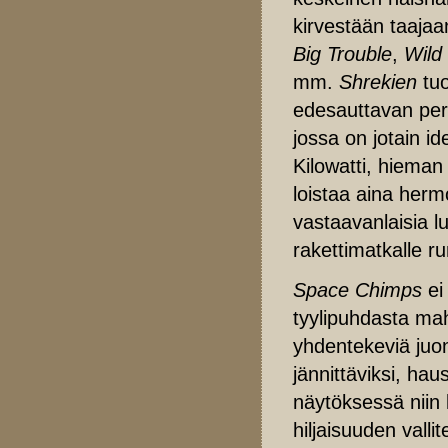
kirvestään taaja
Big Trouble
,
Wild
mm.
Shrekien
tuo
edesauttavan per
jossa on jotain i
Kilowatti, hieman
loistaa aina her
vastaavanlaisia luo
rakettimatkalle ru
Space Chimps
ei
tyylipuhdasta ma
yhdentekeviä juone
jännittäviksi, hau
näytöksessä niin 
hiljaisuuden valli