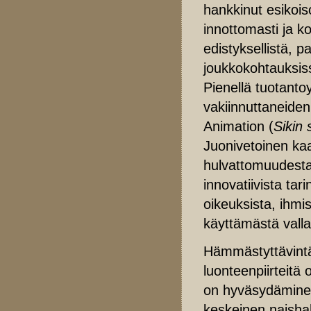
hankkinut esikoi
innottomasti ja k
edistyksellistä, p
joukkokohtauksis
Pienellä tuotantoy
vakiinnuttaneiden
Animation (
Sikin 
Juonivetoinen kaa
hulvattomuudesta,
innovatiivista ta
oikeuksista, ihmis
käyttämästä valla
Hämmästyttävintä 
luonteenpiirteitä
on hyväsydäminen 
keskeinen naisha