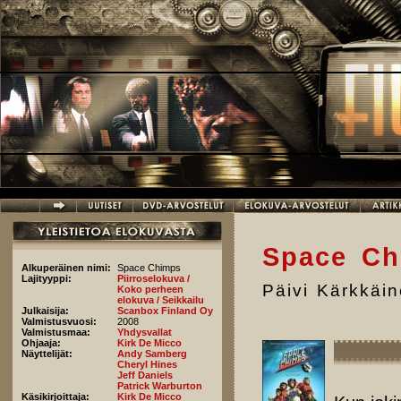
Hyppää pääsisältöön
Space Ch
Alkuperäinen nimi:
Space Chimps
Lajityyppi:
Piirroselokuva /
Päivi Kärkkäi
Koko perheen
elokuva / Seikkailu
Julkaisija:
Scanbox Finland Oy
Valmistusvuosi:
2008
Valmistusmaa:
Yhdysvallat
Ohjaaja:
Kirk De Micco
Näyttelijät:
Andy Samberg
Cheryl Hines
Jeff Daniels
Patrick Warburton
Käsikirjoittaja:
Kirk De Micco