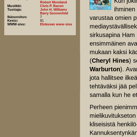
Kun joki
Robert Moreland
Musiikki:
Chris P. Bacon
ihminen 
Tuottaja:
John H. Williams
Barry Sonnenfeld
varustaa omien p
Ikäsuositus:
7
Kesto:
81
WWW-sivu:
Elokuvan www-sivu
mediaystävällisek
sirkusapina Ham I
ensimmäinen avar
mukaan kaksi käde
(
Cheryl Hines
) 
Warburton
). Ava
jota hallitsee ilk
tehtäväksi jää pe
samalla kun he et
Perheen pienimmi
mielikuvitukseton
kliseisistä henkil
Kannuksentynkä