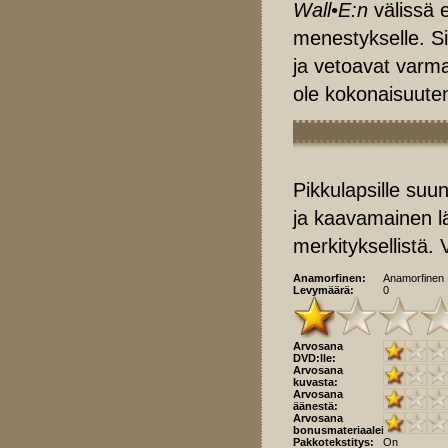
Wall•E:n
välissä 
menestykselle. S
ja vetoavat varmas
ole kokonaisuuten
Pikkulapsille suu
ja kaavamainen lä
merkityksellistä. 
Anamorfinen:
Anamorfinen
Levymäärä:
0
Arvosana
DVD:lle:
Arvosana
kuvasta:
Arvosana
äänestä:
Arvosana
bonusmateriaaleista:
Pakkotekstitys:
On