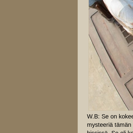
W.B: Se on kokeel
mysteeriä tämän
hississä. Se oli k