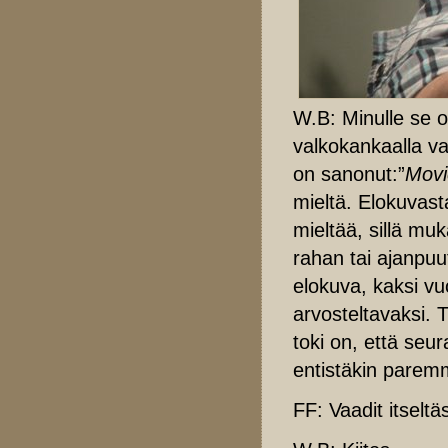
W.B: Minulle se ol
valkokankaalla v
on sanonut:”
Movi
mieltä. Elokuvasta
mieltää, sillä muk
rahan tai ajanpuu
elokuva, kaksi vu
arvosteltavaksi. 
toki on, että seur
entistäkin parem
FF: Vaadit itselt