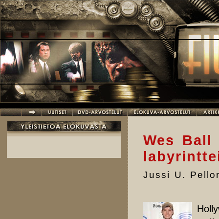
Hyppää pääsisältöön
Wes Ball 
labyrintte
Jussi U. Pell
Holl