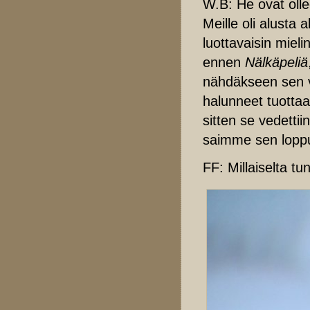
W.B: He ovat olle
Meille oli alusta 
luottavaisin miel
ennen
Nälkäpeliä
nähdäkseen sen v
halunneet tuottaa
sitten se vedetti
saimme sen loppu
FF: Millaiselta tu