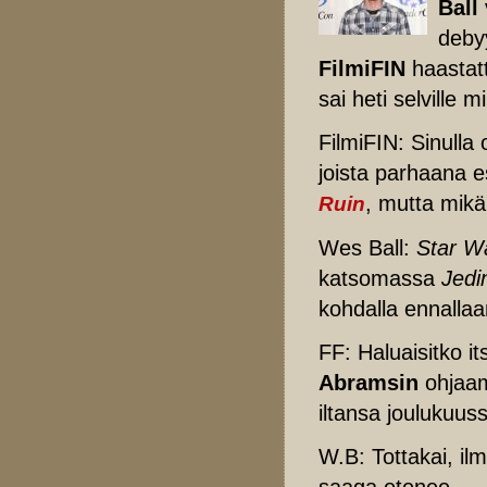
Ball
deby
FilmiFIN
haastatt
sai heti selville 
FilmiFIN: Sinulla 
joista parhaana 
, mutta mikä 
Ruin
Wes Ball:
Star W
katsomassa
Jedi
kohdalla ennallaa
FF: Haluaisitko i
Abramsin
ohjaa
iltansa joulukuus
W.B: Tottakai, i
saaga etenee.