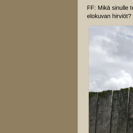
FF: Mikä sinulle t
elokuvan hirviöt?