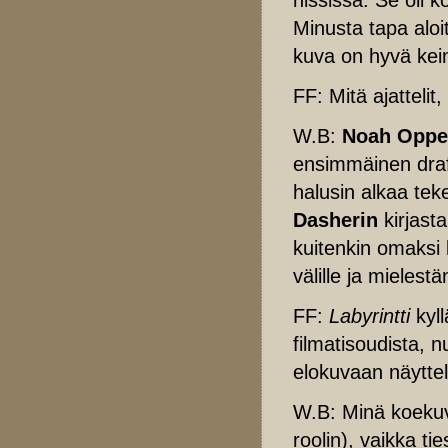
Minusta tapa aloit
kuva on hyvä kein
FF: Mitä ajatteli
W.B:
Noah Oppe
ensimmäinen drafti
halusin alkaa tek
Dasherin
kirjast
kuitenkin omaksi
välille ja mielest
FF:
Labyrintti
kyl
filmatisoudista, n
elokuvaan näyttel
W.B: Minä koeku
roolin), vaikka ti