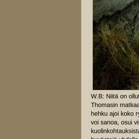
W.B: Niitä on ol
Thomasin matkaa u
hehku ajoi koko r
voi sanoa, osui 
kuolinkohtauksist