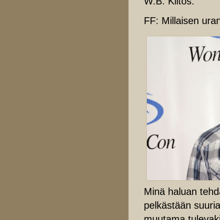
W.B: Kiitos.
FF: Millaisen uran
Minä haluan tehdä
pelkästään suuria
muutama tulevakin