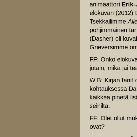
animaattori
Erik-
elokuvan (2012) t
Tsekkailimme
Ali
pohjimmainen tark
(Dasher) oli kuvail
Grieversimme o
FF: Onko elokuva
jotain, mikä jäi t
W.B: Kirjan fani
kohtauksessa Da
kaikkea pinetä li
seiniltä.
FF: Olet ollut mu
ovat?