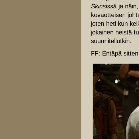
Skinsissä
ja näin,
kovaotteisen joht
joten heti kun kei
jokainen heistä tu
suunnitellutkin.
FF: Entäpä sitte