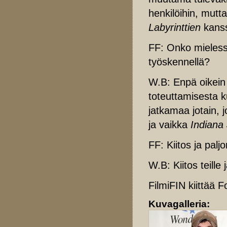
henkilöihin, mutta
Labyrinttien
kanss
FF: Onko mielessä
työskennellä?
W.B: Enpä oikein 
toteuttamisesta k
jatkamaa jotain, 
ja vaikka
Indiana
FF: Kiitos ja pal
W.B: Kiitos teill
FilmiFIN kiittää 
Kuvagalleria: