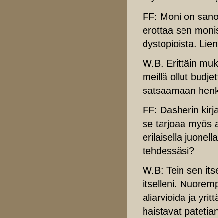
FF: Moni on sano
erottaa sen monis
dystopioista. Li
W.B. Erittäin muk
meillä ollut budj
satsaamaan henki
FF: Dasherin kirj
se tarjoaa myös a
erilaisella juonell
tehdessäsi?
W.B: Tein sen itse
itselleni. Nuorem
aliarvioida ja yrit
haistavat patetia