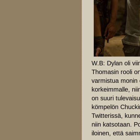
W.B: Dylan oli vi
Thomasin rooli on
varmistua monin e
korkeimmalle, nii
on suuri tulevaisu
kömpelön Chuckin r
Twitterissä, kunn
niin katsotaan. P
iloinen, että sa