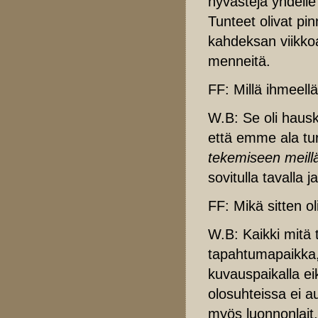
hyvästejä yhdell
Tunteet olivat pi
kahdeksan viikkoa
menneitä.
FF: Millä ihmeell
W.B: Se oli hausk
että emme ala tu
tekemiseen meillä
sovitulla tavalla 
FF: Mikä sitten o
W.B: Kaikki mitä
tapahtumapaikka,
kuvauspaikalla ei
olosuhteissa ei a
myös luonnonlait,