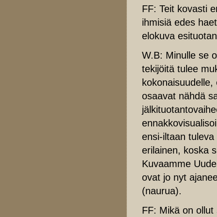
FF: Teit kovasti
ihmisiä edes haett
elokuva esituota
W.B: Minulle se o
tekijöitä tulee 
kokonaisuudelle, 
osaavat nähdä sa
jälkituotantovaih
ennakkovisualiso
ensi-iltaan tuleva
erilainen, koska
Kuvaamme Uudess
ovat jo nyt ajanee
(naurua).
FF: Mikä on ollut