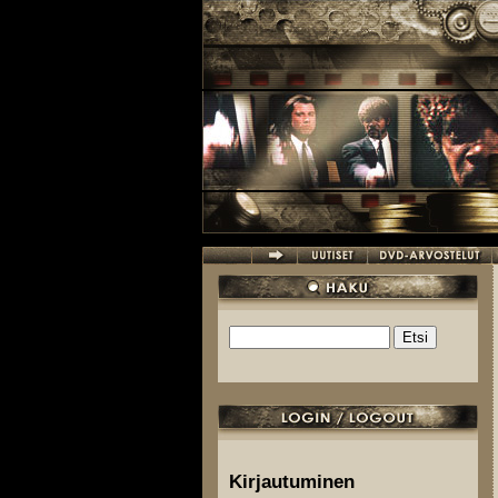
Hyppää pääsisältöön
Etsi
Hakulomake
Kirjautuminen