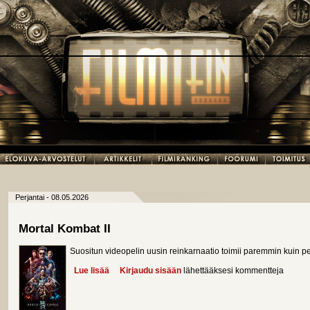
Perjantai - 08.05.2026
Mortal Kombat II
Suositun videopelin uusin reinkarnaatio toimii paremmin kuin pel
Lue lisää
about Mortal Kombat II
Kirjaudu sisään
lähettääksesi kommentteja