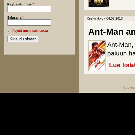
Käyttäjätunnus
*
Salasana
*
Keskiviikko - 04.07.2018
Ant-Man a
Pyydä uutta salasanaa
Ant-Man, 
paluun h
Lue lisä
Copyrig