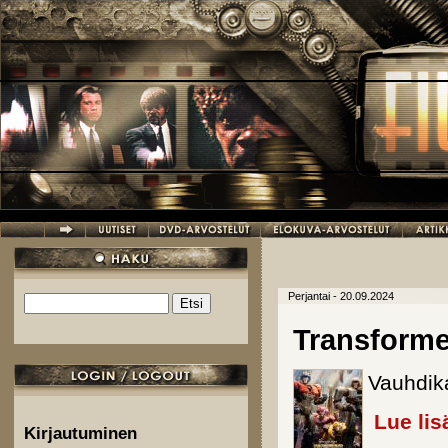
Hyppää pääsisältöön
Perjantai - 20.09.2024
Etsi
Hakulomake
Transform
Vauhdik
Lue lis
Kirjautuminen